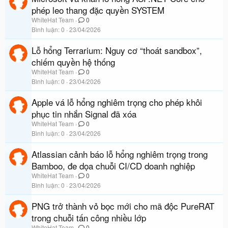
phép leo thang đặc quyền SYSTEM
WhiteHat Team
0
Bình luận
0
23/04/2026
Lỗ hổng Terrarium: Nguy cơ “thoát sandbox”,
chiếm quyền hệ thống
WhiteHat Team
0
Bình luận
0
23/04/2026
Apple vá lỗ hổng nghiêm trọng cho phép khôi
phục tin nhắn Signal đã xóa
WhiteHat Team
0
Bình luận
0
23/04/2026
Atlassian cảnh báo lỗ hổng nghiêm trọng trong
Bamboo, đe dọa chuỗi CI/CD doanh nghiệp
WhiteHat Team
0
Bình luận
0
23/04/2026
PNG trở thành vỏ bọc mới cho mã độc PureRAT
trong chuỗi tấn công nhiều lớp
WhiteHat Team
0