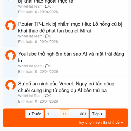
bị khai thác ngoài thực tế
WhiteHat Team
0
Bình luận
0
20/04/2026
Router TP-Link bị nhắm mục tiêu: Lỗ hổng cũ bị
khai thác để phát tán botnet Mirai
WhiteHat Team
0
Bình luận
0
20/04/2026
YouTube thử nghiệm bản sao AI và mặt trái đáng
lo
WhiteHat Team
0
Bình luận
0
20/04/2026
Sự cố an ninh của Vercel: Nguy cơ tấn công
chuỗi cung ứng từ công cụ AI bên thứ ba
WhiteHat Team
0
Bình luận
0
20/04/2026
Trước
1
…
11
…
301
Tiếp
Tùy chọn hiển thị chủ đề