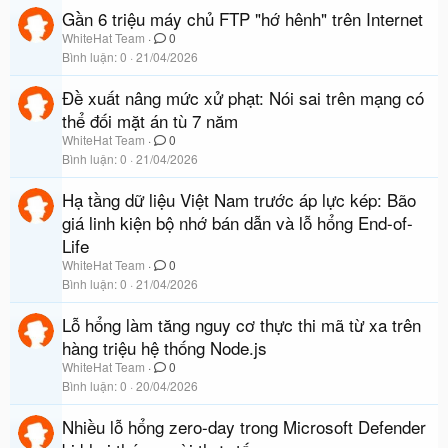
Gần 6 triệu máy chủ FTP "hớ hênh" trên Internet
WhiteHat Team
0
Bình luận
0
21/04/2026
Đề xuất nâng mức xử phạt: Nói sai trên mạng có
thể đối mặt án tù 7 năm
WhiteHat Team
0
Bình luận
0
21/04/2026
Hạ tầng dữ liệu Việt Nam trước áp lực kép: Bão
giá linh kiện bộ nhớ bán dẫn và lỗ hổng End-of-
Life
WhiteHat Team
0
Bình luận
0
21/04/2026
Lỗ hổng làm tăng nguy cơ thực thi mã từ xa trên
hàng triệu hệ thống Node.js
WhiteHat Team
0
Bình luận
0
20/04/2026
Nhiều lỗ hổng zero-day trong Microsoft Defender