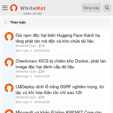
Đăng nhập
Thảo luận
Gói npm độc hại biến Hugging Face thành hạ
tầng phát tán mã độc và kho chứa dữ liệu
WhiteHat Team
0
Bình luận
0
24/04/2026
Checkmarx KICS bị chiếm kho Docker, phát tán
image độc hại đánh cắp dữ liệu
WhiteHat Team
0
Bình luận
0
24/04/2026
LMDeploy dính lỗ hổng SSRF nghiêm trọng, tin
tặc vũ khí hóa thần tốc chỉ sau 12h
WhiteHat Team
0
Bình luận
0
24/04/2026
Microsoft vá khẩn lỗ hổng ASP.NET Core cho