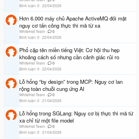
Bình luận
0
22/04/2026
Hơn 6.000 máy chủ Apache ActiveMQ đối mặt
nguy cơ tấn công thực thi mã từ xa
WhiteHat Team
0
Bình luận
0
22/04/2026
Phổ cập tên miền tiếng Việt: Cơ hội thu hẹp
khoảng cách số nhưng cần cảnh giác rủi ro
WhiteHat Team
0
Bình luận
0
22/04/2026
Lỗ hổng “by design” trong MCP: Nguy cơ lan
rộng toàn chuỗi cung ứng AI
WhiteHat Team
0
Bình luận
0
21/04/2026
Lỗ hổng trong SGLang: Nguy cơ bị thực thi mã từ
xa chỉ từ một file model
WhiteHat Team
0
Bình luận
0
21/04/2026