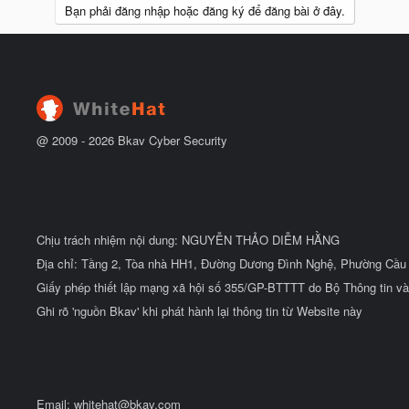
Bạn phải đăng nhập hoặc đăng ký để đăng bài ở đây.
@ 2009 -
2026
Bkav Cyber Security
Chịu trách nhiệm nội dung: NGUYỄN THẢO DIỄM HẰNG
Địa chỉ: Tầng 2, Tòa nhà HH1, Đường Dương Đình Nghệ, Phường Cầu 
Giấy phép thiết lập mạng xã hội số 355/GP-BTTTT do Bộ Thông tin và
Ghi rõ 'nguồn Bkav' khi phát hành lại thông tin từ Website này
Email:
whitehat@bkav.com