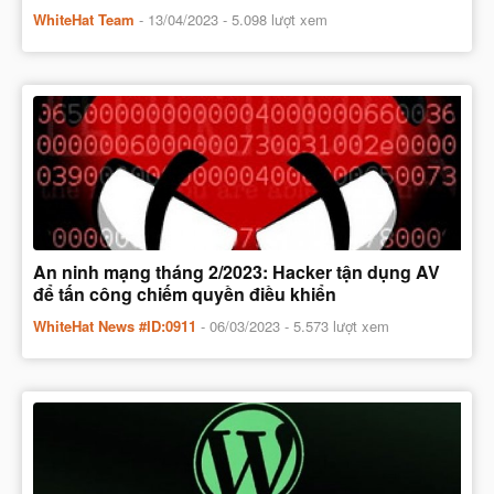
WhiteHat Team
-
13/04/2023
- 5.098 lượt xem
An ninh mạng tháng 2/2023: Hacker tận dụng AV
để tấn công chiếm quyền điều khiển
WhiteHat News #ID:0911
-
06/03/2023
- 5.573 lượt xem