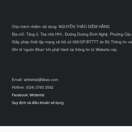
Chịu trách nhiệm nội dung: NGUYỄN THẢO DIỄM HẰNG
Địa chỉ: Tầng 2, Tòa nhà HH1, Đường Dương Đình Nghệ, Phường Cầu 
Giấy phép thiết lập mạng xã hội số 355/GP-BTTTT do Bộ Thông tin và
Ghi rõ 'nguồn Bkav' khi phát hành lại thông tin từ Website này
Email:
whitehat@bkav.com
Hotline: (024) 3763 2552
Facebook: WhiteHat
Quy định và điều khoản sử dụng