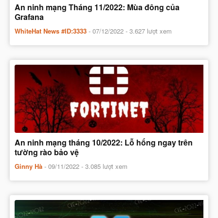
An ninh mạng Tháng 11/2022: Mùa đông của
Grafana
WhiteHat News #ID:3333
-
07/12/2022
- 3.627 lượt xem
An ninh mạng tháng 10/2022: Lỗ hổng ngay trên
tường rào bảo vệ
Ginny Hà
-
09/11/2022
- 3.085 lượt xem