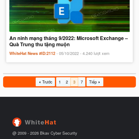
An ninh mạng tháng 9/2022: Microsoft Exchange –
Quà Trung thu tặng muộn
WhiteHat News #ID:2112
-
05/10/2022
- 4.240 lượt xem
Trước
1
2
3
7
Tiếp
@ 2009 -
2026
Bkav Cyber Security