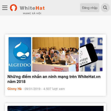
Đăng nhập
Những điểm nhấn an ninh mạng trên WhiteHat.vn
năm 2018
Ginny Hà
-
09/01/2019
- 4.507 lượt xem