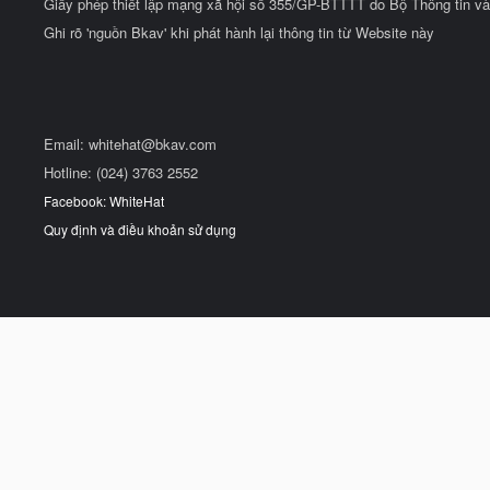
Giấy phép thiết lập mạng xã hội số 355/GP-BTTTT do Bộ Thông tin và
Ghi rõ 'nguồn Bkav' khi phát hành lại thông tin từ Website này
Email:
whitehat@bkav.com
Hotline: (024) 3763 2552
Facebook: WhiteHat
Quy định và điều khoản sử dụng