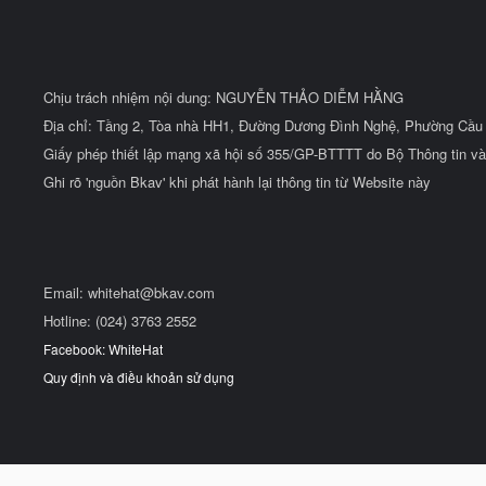
Chịu trách nhiệm nội dung: NGUYỄN THẢO DIỄM HẰNG
Địa chỉ: Tầng 2, Tòa nhà HH1, Đường Dương Đình Nghệ, Phường Cầu 
Giấy phép thiết lập mạng xã hội số 355/GP-BTTTT do Bộ Thông tin và
Ghi rõ 'nguồn Bkav' khi phát hành lại thông tin từ Website này
Email:
whitehat@bkav.com
Hotline: (024) 3763 2552
Facebook: WhiteHat
Quy định và điều khoản sử dụng