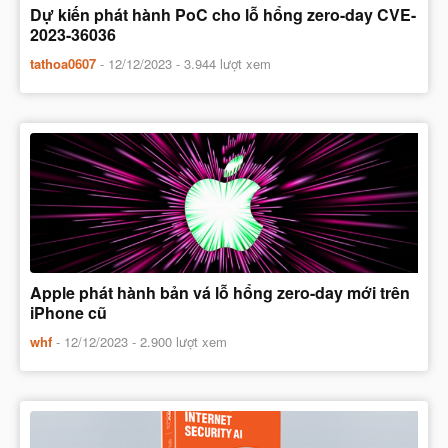
Dự kiến phát hành PoC cho lỗ hổng zero-day CVE-
2023-36036
tathoa0607
-
12/12/2023
- 3.944 lượt xem
Apple phát hành bản vá lỗ hổng zero-day mới trên
iPhone cũ
whf
-
12/12/2023
- 2.900 lượt xem