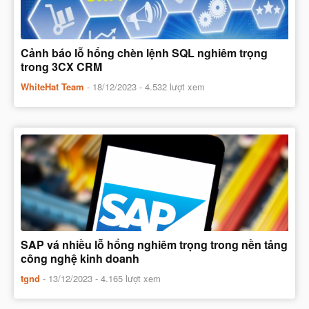
Cảnh báo lỗ hổng chèn lệnh SQL nghiêm trọng
trong 3CX CRM
WhiteHat Team
-
18/12/2023
- 4.532 lượt xem
SAP vá nhiều lỗ hổng nghiêm trọng trong nền tảng
công nghệ kinh doanh
tgnd
-
13/12/2023
- 4.165 lượt xem