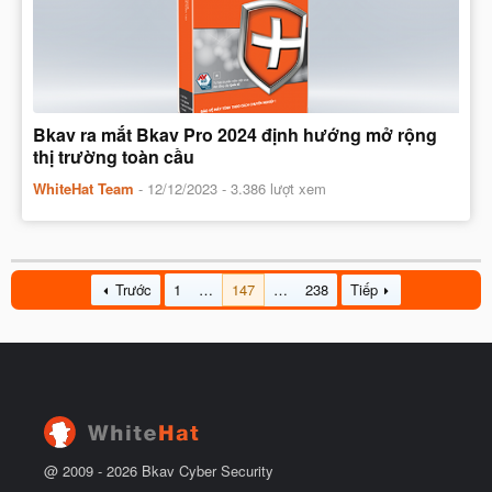
Bkav ra mắt Bkav Pro 2024 định hướng mở rộng
thị trường toàn cầu
WhiteHat Team
-
12/12/2023
- 3.386 lượt xem
Trước
1
…
147
…
238
Tiếp
@ 2009 -
2026
Bkav Cyber Security