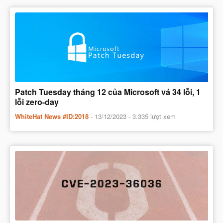
Patch Tuesday tháng 12 của Microsoft vá 34 lỗi, 1
lỗi zero-day
WhiteHat News #ID:2018
-
13/12/2023
- 3.335 lượt xem