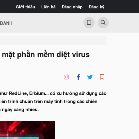
Giới thiệu
Liên hệ
Đăng nhập
Đăng ký
 DANH
a mặt phần mềm diệt virus
g như RedLine, Erbium... có xu hướng sử dụng các
iến trình chuẩn trên máy tính trong các chiến
ức ngày càng nhiều.