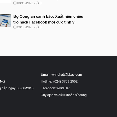
N
03/12/2025
0
g
à
y
Bộ Công an cảnh báo: Xuất hiện chiêu
b
trò hack Facebook mới cực tinh vi
ắ
N
23/06/2025
0
t
g
đ
à
ầ
y
u
b
ắ
t
đ
ầ
u
Email:
whitehat@bkav.com
Nội
Hotline: (024) 3763 2552
g cấp ngày 30/06/2016
Facebook: WhiteHat
Quy định và điều khoản sử dụng