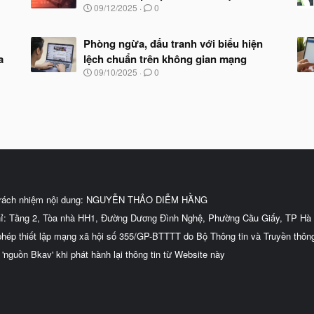
N
09/12/2025
0
g
à
y
Phòng ngừa, đấu tranh với biểu hiện
b
a
lệch chuẩn trên không gian mạng
ắ
N
09/10/2025
0
t
g
đ
à
ầ
y
u
b
ắ
t
đ
ầ
u
trách nhiệm nội dung: NGUYỄN THẢO DIỄM HẰNG
hỉ: Tầng 2, Tòa nhà HH1, Đường Dương Đình Nghệ, Phường Cầu Giấy, TP Hà 
phép thiết lập mạng xã hội số 355/GP-BTTTT do Bộ Thông tin và Truyền thôn
 'nguồn Bkav' khi phát hành lại thông tin từ Website này