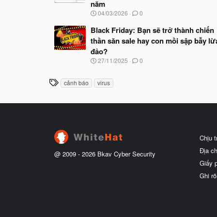
năm
N
04/03/2026
0
g
à
Black Friday: Bạn sẽ trở thành chiến
y
thần săn sale hay con mồi sập bẫy lừ
b
đảo?
ắ
t
N
27/11/2025
0
đ
g
ầ
à
T
u
cảnh báo
virus
y
h
b
ắ
ẻ
t
đ
ầ
u
Chịu 
Địa c
@ 2009 -
2026
Bkav Cyber Security
Giấy 
Ghi rõ