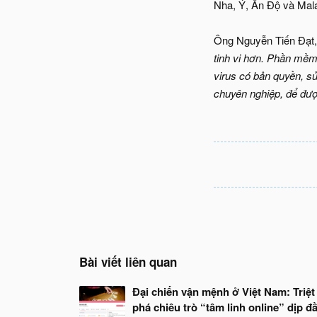
Nha, Ý, Ấn Độ và Mal
Ông Nguyễn Tiến Đạt,
tinh vi hơn. Phần mềm
virus có bản quyền, s
chuyên nghiệp, để đượ
Bài viết liên quan
Đại chiến vận mệnh ở Việt Nam: Triệt
phá chiêu trò “tâm linh online” dịp đ