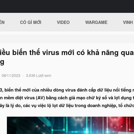
ÊN
CÓ GÌ MỚI
VIDEO
WARGAME
VINH
iều biến thể virus mới có khả năng qu
ng
08/11/2023
3.636 Lượt xem
, biến thể mới của nhiều dòng virus đánh cắp dữ liệu nổi tiến
n mềm diệt virus (AV) bằng cách giả mạo chữ ký số và lợi dụng t
y là lý do, các vụ việc lộ lọt dữ liệu trong doanh nghiệp, tổ ch