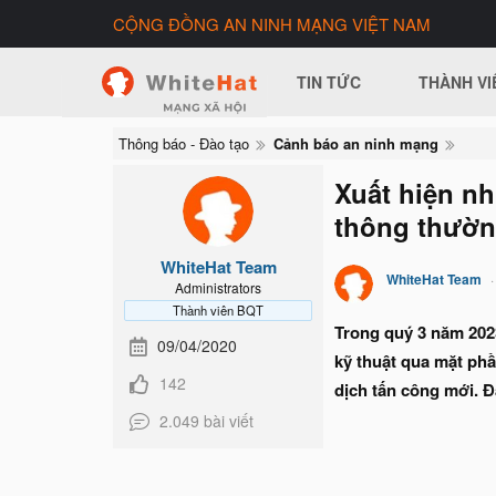
CỘNG ĐỒNG AN NINH MẠNG VIỆT NAM
TIN TỨC
THÀNH VI
Thông báo - Đào tạo
Cảnh báo an ninh mạng
Xuất hiện nh
thông thườ
WhiteHat Team
WhiteHat Team
Administrators
Thành viên BQT
Trong quý 3 năm 2023
09/04/2020
kỹ thuật qua mặt phầ
142
dịch tấn công mới. Đâ
2.049 bài viết