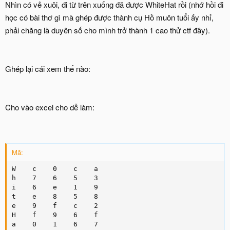
Nhìn có vẻ xuôi, đi từ trên xuống đã được WhiteHat rồi (nhớ hồi đi
học có bài thơ gì mà ghép được thành cụ Hồ muôn tuổi ấy nhỉ,
phải chăng là duyên số cho mình trở thành 1 cao thử ctf đây).
Ghép lại cái xem thế nào:
Cho vào excel cho dễ làm:
Mã:
W    c    0    c    a

h    7    6    5    3

i    6    e    1    9

t    e    8    5    8

e    9    f    c    2

H    f    9    6    f

a    0    1    6    7
