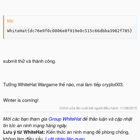
Mã:
WhiteHat{dc76e9f0c0006e8f919e0c515c66dbba3982f785}
submit thử và thành công.
Tưởng WhiteHat Wargame thế nào, mai làm tiếp crypto003.
Winter is coming!
Chỉnh sửa lần cuối bởi người điều hành:
11/08/2015
Mời các bạn tham gia
Group WhiteHat
để thảo luận và cập nhật
tin tức an ninh mạng hàng ngày.
Lưu ý từ WhiteHat:
Kiến thức an ninh mạng để phòng chống,
không làm điều xấu.
Luật pháp liên quan