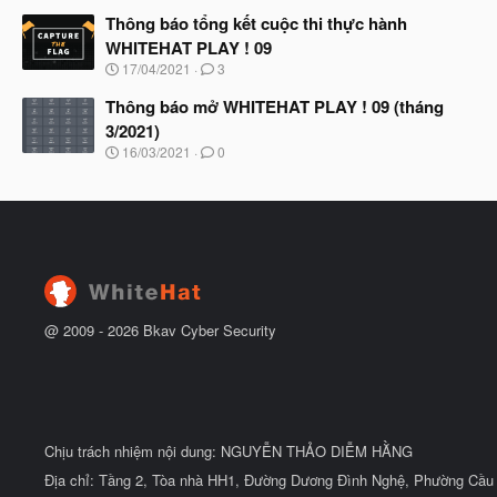
g
t
à
Thông báo tổng kết cuộc thi thực hành
đ
y
ầ
WHITEHAT PLAY ! 09
b
u
N
17/04/2021
3
ắ
g
t
à
Thông báo mở WHITEHAT PLAY ! 09 (tháng
đ
y
ầ
3/2021)
b
u
N
16/03/2021
0
ắ
g
t
à
đ
y
ầ
b
u
ắ
t
đ
ầ
u
@ 2009 -
2026
Bkav Cyber Security
Chịu trách nhiệm nội dung: NGUYỄN THẢO DIỄM HẰNG
Địa chỉ: Tầng 2, Tòa nhà HH1, Đường Dương Đình Nghệ, Phường Cầu 