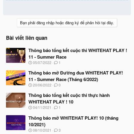
Bạn phải đăng nhập hoặc đăng ký để phản hồi tại đây.
Bài viết liên quan
Thông báo tổng kết cuộc thi WHITEHAT PLAY !
11 - Summer Race
N
05/07/2022
1
g
à
Thông báo mở Đường đua WHITEHAT PLAY!
y
11 - Summer Race (Tháng 6/2022)
b
N
20/06/2022
0
ắ
g
t
à
Thông báo tổng kết cuộc thi thực hành
đ
y
ầ
WHITEHAT PLAY ! 10
b
u
N
04/11/2021
1
ắ
g
t
à
Thông báo mở WHITEHAT PLAY! 10 (tháng
đ
y
ầ
10/2021)
b
u
N
08/10/2021
3
ắ