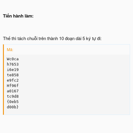
Tiến hành làm:
Thế thì tách chuỗi trên thành 10 đoạn dài 5 ký tự đi:
Mã:
Wc0ca

h7653

i6e19

te858

e9fc2

Hf96f

a0167

tc9d8

{0eb5

d00b}