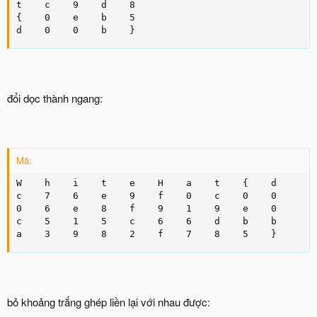
t    c    9    d    8

{    0    e    b    5

d    0    0    b    }
đổi dọc thành ngang:
Mã:
W    h    i    t    e    H    a    t    {    d

c    7    6    e    9    f    0    c    0    0

0    6    e    8    f    9    1    9    e    0

c    5    1    5    c    6    6    d    b    b

a    3    9    8    2    f    7    8    5    }
bỏ khoảng trắng ghép liền lại với nhau được: