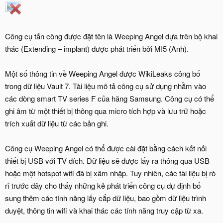
Công cụ tấn công được đặt tên là Weeping Angel dựa trên bộ khai
thác (Extending – implant) được phát triển bởi MI5 (Anh).
Một số thông tin về Weeping Angel được WikiLeaks công bố
trong dữ liệu Vault 7. Tài liệu mô tả công cụ sử dụng nhằm vào
các dòng smart TV series F của hãng Samsung. Công cụ có thể
ghi âm từ một thiết bị thông qua micro tích hợp và lưu trữ hoặc
trích xuất dữ liệu từ các bản ghi.
Công cụ Weeping Angel có thể được cài đặt bằng cách kết nối
thiết bị USB với TV đích. Dữ liệu sẽ được lấy ra thông qua USB
hoặc một hotspot wifi đã bị xâm nhập. Tuy nhiên, các tài liệu bị rò
rỉ trước đây cho thấy những kẻ phát triển công cụ dự định bổ
sung thêm các tính năng lấy cắp dữ liệu, bao gồm dữ liệu trình
duyệt, thông tin wifi và khai thác các tính năng truy cập từ xa.