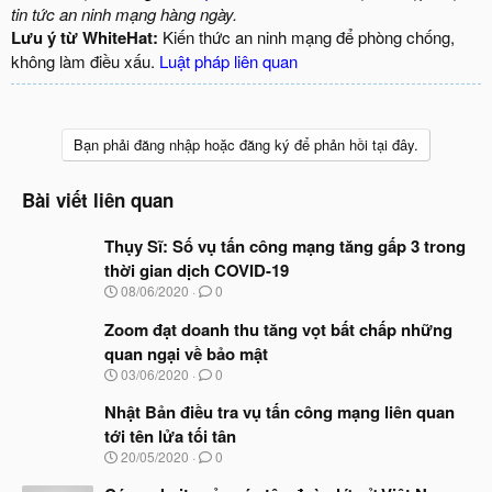
tin tức an ninh mạng hàng ngày.
Lưu ý từ WhiteHat:
Kiến thức an ninh mạng để phòng chống,
không làm điều xấu.
Luật pháp liên quan
Bạn phải đăng nhập hoặc đăng ký để phản hồi tại đây.
Bài viết liên quan
Thụy Sĩ: Số vụ tấn công mạng tăng gấp 3 trong
thời gian dịch COVID-19
N
08/06/2020
0
g
à
Zoom đạt doanh thu tăng vọt bất chấp những
y
quan ngại về bảo mật
b
N
03/06/2020
0
ắ
g
t
à
Nhật Bản điều tra vụ tấn công mạng liên quan
đ
y
ầ
tới tên lửa tối tân
b
u
N
20/05/2020
0
ắ
g
t
à