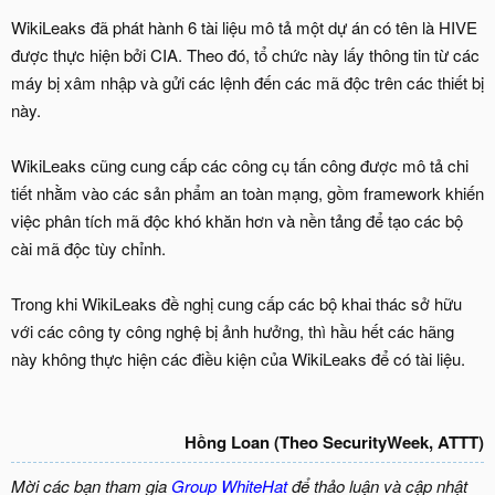
WikiLeaks đã phát hành 6 tài liệu mô tả một dự án có tên là HIVE
được thực hiện bởi CIA. Theo đó, tổ chức này lấy thông tin từ các
máy bị xâm nhập và gửi các lệnh đến các mã độc trên các thiết bị
này.
WikiLeaks cũng cung cấp các công cụ tấn công được mô tả chi
tiết nhằm vào các sản phẩm an toàn mạng, gồm framework khiến
việc phân tích mã độc khó khăn hơn và nền tảng để tạo các bộ
cài mã độc tùy chỉnh.
Trong khi WikiLeaks đề nghị cung cấp các bộ khai thác sở hữu
với các công ty công nghệ bị ảnh hưởng, thì hầu hết các hãng
này không thực hiện các điều kiện của WikiLeaks để có tài liệu.
Hồng Loan (Theo SecurityWeek, ATTT)
Mời các bạn tham gia
Group WhiteHat
để thảo luận và cập nhật