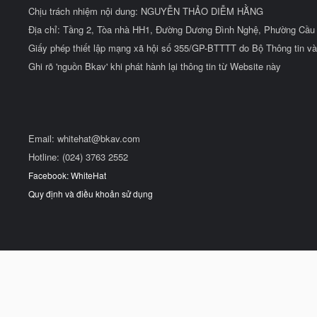
Chịu trách nhiệm nội dung: NGUYỄN THẢO DIỄM HẰNG
Địa chỉ: Tầng 2, Tòa nhà HH1, Đường Dương Đình Nghệ, Phường Cầu 
Giấy phép thiết lập mạng xã hội số 355/GP-BTTTT do Bộ Thông tin và
Ghi rõ 'nguồn Bkav' khi phát hành lại thông tin từ Website này
Email:
whitehat@bkav.com
Hotline: (024) 3763 2552
Facebook: WhiteHat
Quy định và điều khoản sử dụng