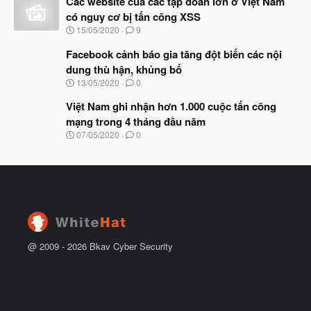
Các website của các tập đoàn lớn ở Việt Nam
đ
y
ầ
có nguy cơ bị tấn công XSS
b
u
N
15/05/2020
9
ắ
g
t
à
Facebook cảnh báo gia tăng đột biến các nội
đ
y
ầ
dung thù hận, khủng bố
b
u
N
13/05/2020
0
ắ
g
t
à
Việt Nam ghi nhận hơn 1.000 cuộc tấn công
đ
y
ầ
mạng trong 4 tháng đầu năm
b
u
N
07/05/2020
0
ắ
g
t
à
đ
y
ầ
b
u
ắ
t
đ
ầ
u
@ 2009 -
2026
Bkav Cyber Security