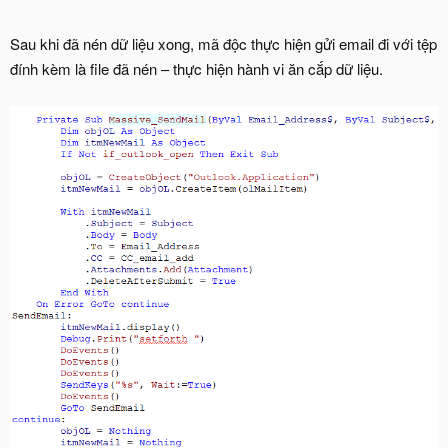
Sau khi đã nén dữ liệu xong, mã độc thực hiện gửi email đi với tệp
đính kèm là file đã nén – thực hiện hành vi ăn cắp dữ liệu.