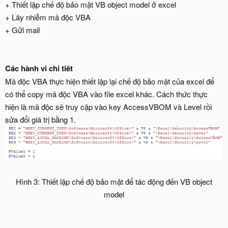
+ Thiết lập chế độ bảo mật VB object model ở excel
+ Lây nhiễm mã độc VBA
+ Gửi mail
Các hành vi chi tiêt
Mã độc VBA thực hiện thiết lập lại chế độ bảo mật của excel để
có thể copy mã độc VBA vào file excel khác. Cách thức thực
hiện là mã độc sẽ truy cập vào key AccessVBOM và Level rồi
sửa đổi giá trị bằng 1.
Hình 3: Thiết lập chế độ bảo mật để tác động đến VB object
model​