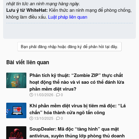
nhật tin tức an ninh mạng hàng ngày.
Lưu ý từ WhiteHat:
Kiến thức an ninh mạng để phòng chống,
không làm điều xấu.
Luật pháp liên quan
Bạn phải đăng nhập hoặc đăng ký để phản hồi tại đây.
Bài viết liên quan
Phân tích kỹ thuật: “Zombie ZIP” thực chất
hoạt động thế nào và vì sao có thể đánh lừa
phần mềm diệt virus?
N
11/03/2026
0
g
à
Khi phần mềm diệt virus bị tiêm mã độc: “Lá
y
chắn” hóa thành cửa ngõ tấn công
b
N
13/10/2025
0
ắ
g
t
à
SoupDealer: Mã độc “tàng hình” qua mặt
đ
y
ầ
antivirus, xuyên thủng lớp phòng thủ doanh
b
u