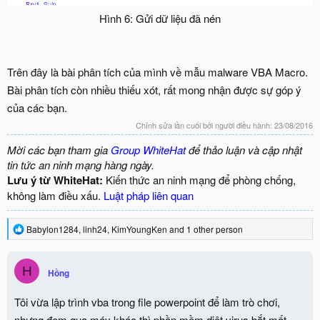
Hình 6: Gửi dữ liệu đã nén​
Trên đây là bài phân tích của mình về mẫu malware VBA Macro.
Bài phân tích còn nhiều thiếu xót, rất mong nhận được sự góp ý
của các bạn.
Chỉnh sửa lần cuối bởi người điều hành:
23/08/2016
Mời các bạn tham gia
Group WhiteHat
để thảo luận và cập nhật
tin tức an ninh mạng hàng ngày.
Lưu ý từ WhiteHat:
Kiến thức an ninh mạng để phòng chống,
không làm điều xấu.
Luật pháp liên quan
R
Babylon1284
,
linh24
,
KimYoungKen
and 1 other person
e
a
c
H
Hồng
t
i
o
Tôi vừa lập trình vba trong file powerpoint để làm trò chơi,
n
nhưng đem qua máy khác thì phần mềm diệt virus bắt mất.
s