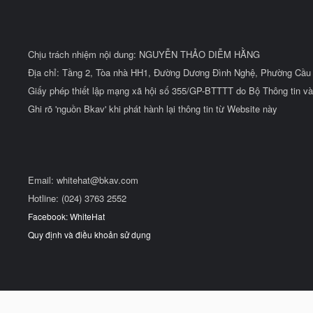
Chịu trách nhiệm nội dung: NGUYỄN THẢO DIỄM HẰNG
Địa chỉ: Tầng 2, Tòa nhà HH1, Đường Dương Đình Nghệ, Phường Cầu 
Giấy phép thiết lập mạng xã hội số 355/GP-BTTTT do Bộ Thông tin và
Ghi rõ 'nguồn Bkav' khi phát hành lại thông tin từ Website này
Email:
whitehat@bkav.com
Hotline: (024) 3763 2552
Facebook: WhiteHat
Quy định và điều khoản sử dụng