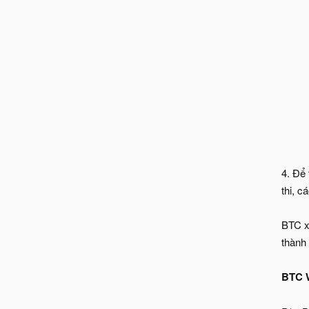
4. Để
thi, c
BTC x
thành 
BTC W