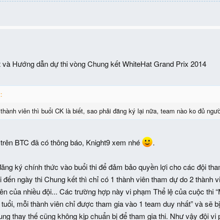
 và Hướng dẫn dự thi vòng Chung kết WhiteHat Grand Prix 2014
:
thành viên thì buổi CK là biết, sao phải đăng ký lại nữa, team nào ko đủ ngườ
 trên BTC đã có thông báo, Knight9 xem nhé
.
ng ký chính thức vào buổi thi để đảm bảo quyền lợi cho các đội tham
i đến ngày thi Chung kết thì chỉ có 1 thành viên tham dự do 2 thành 
ên của nhiều đội... Các trường hợp này vi phạm Thể lệ của cuộc thi “M
 tuổi, mỗi thành viên chỉ được tham gia vào 1 team duy nhất” và sẽ bị
ung thay thế cũng không kịp chuẩn bị để tham gia thi. Như vậy đội vi