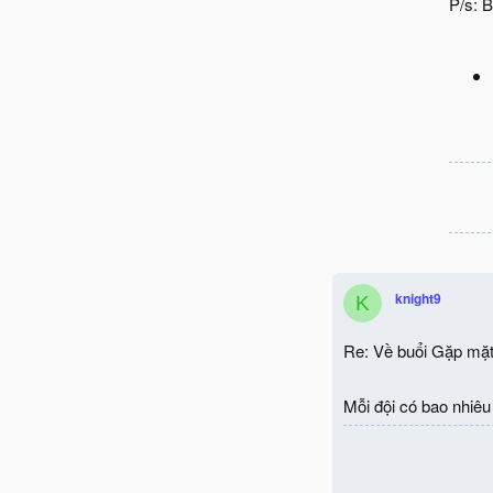
P/s: B
knight9
K
Re: Về buổi Gặp mặt
Mỗi đội có bao nhiêu 