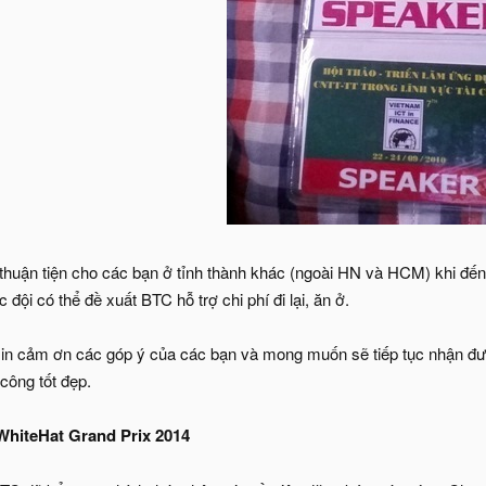
 thuận tiện cho các bạn ở tỉnh thành khác (ngoài HN và HCM) khi đ
ác đội có thể đề xuất BTC hỗ trợ chi phí đi lại, ăn ở.
in cảm ơn các góp ý của các bạn và mong muốn sẽ tiếp tục nhận đượ
công tốt đẹp.
hiteHat Grand Prix 2014