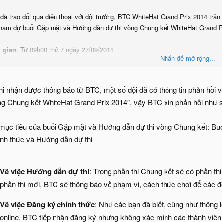
đã trao đổi qua điện thoại với đội trưởng, BTC WhiteHat Grand Prix 2014 trân
tham dự buổi Gặp mặt và Hướng dẫn dự thi vòng Chung kết WhiteHat Grand P
i gian
: Từ 09h00 thứ 7 ngày 27/09/2014
Nhấn để mở rộng...
điểm: Conference giữa Hà Nội và Hồ Chí Minh
i Hà Nội: Tòa nhà Bkav, Khu đô thị Yên Hòa, Cầu Giấy, Hà Nội
hi nhận được thông báo từ BTC, một số đội đã có thông tin phản hồi
i TP Hồ Chí Minh: Tầng 7 tòa nhà Athena 146-148 Cộng Hòa, P.12, Q. Tân B
òng Chung kết WhiteHat Grand Prix 2014”, vậy BTC xin phản hồi như 
 dung chương trình
:
h00: Đón tiếp
h30: Thăm quan văn phòng Bkav
 mục tiêu của buổi Gặp mặt và Hướng dẫn dự thi vòng Chung kết: Buổ
h30: Trao đổi và hướng dẫn dự thi vòng Chung kết WhiteHat Grand Prix 2014
ính thức và Hướng dẫn dự thi
h00: Kết thúc
 ý
:
ổi gặp mặt này là bắt buộc đối với tất cả các đội và thành viên.
Về việc Hướng dẫn dự thi
: Trong phần thi Chung kết sẽ có phần thi 
i thành viên cần gửi 01 ảnh chân dung 4x6 (cm) định dạng HọTên_Đội.JPG/P
phần thi mới, BTC sẽ thông báo về phạm vi, cách thức chơi để các độ
c vấn đề liên quan đến buổi gặp gỡ các đội vui lòng liên hệ với BTC qua số ho
 trọng !
Về việc Đăng ký chính thức
: Như các bạn đã biết, cũng như thông l
online, BTC tiếp nhận đăng ký nhưng không xác minh các thành viên 