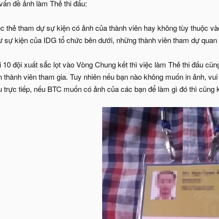
vấn đề ảnh làm Thẻ thi đấu:
ệc thẻ tham dự sự kiện có ảnh của thành viên hay không tùy thuộc vào
ư sự kiện của IDG tổ chức bên dưới, những thành viên tham dự quan 
i 10 đội xuất sắc lọt vào Vòng Chung kết thì việc làm Thẻ thi đấu c
n thành viên tham gia. Tuy nhiên nếu bạn nào không muốn in ảnh, vui
u trực tiếp, nếu BTC muốn có ảnh của các bạn để làm gì đó thì cũng