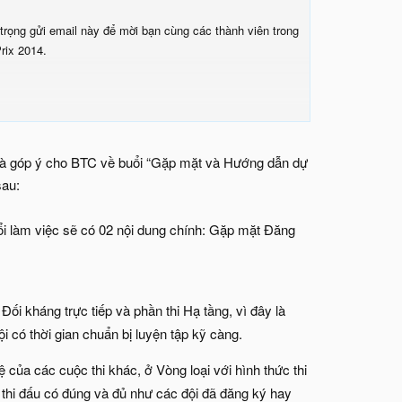
 trọng gửi email này để mời bạn cùng các thành viên trong
rix 2014.
 và góp ý cho BTC về buổi “Gặp mặt và Hướng dẫn dự
ình, TP HCM
sau:
i làm việc sẽ có 02 nội dung chính: Gặp mặt Đăng
Đối kháng trực tiếp và phần thi Hạ tầng, vì đây là
NG để BTC làm thẻ dự thi trước 14h ngày 25/09/2014.
i có thời gian chuẩn bị luyện tập kỹ càng.
tline:
0919501696
ệ của các cuộc thi khác, ở Vòng loại với hình thức thi
thi đấu có đúng và đủ như các đội đã đăng ký hay