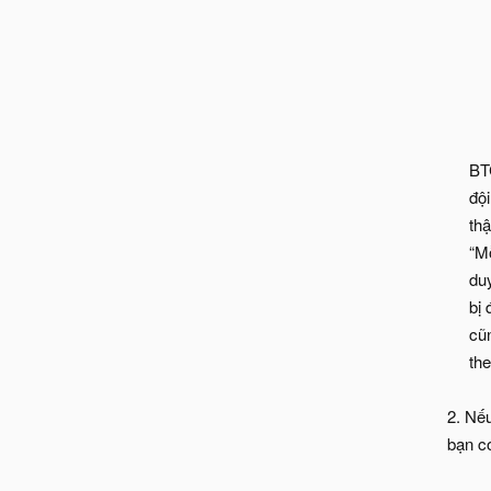
BTC
BT
độ
th
“Mỗ
du
bị
cũ
th
2. Nế
bạn có