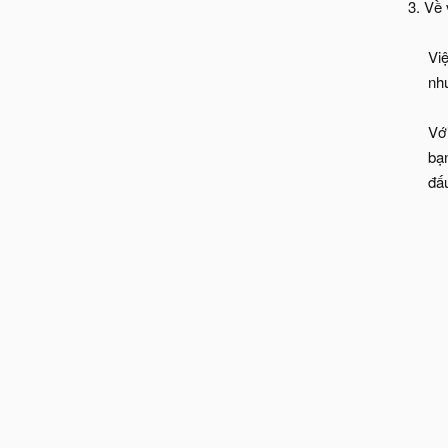
3. Về 
Vi
nh
Vớ
bạ
đấ