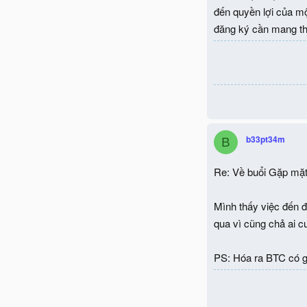
đến quyền lợi của mộ
đăng ký cần mang 
b33pt34m
B
Re: Về buổi Gặp mặt
Mình thấy việc đến đ
qua vì cũng chả ai c
PS: Hóa ra BTC có gi