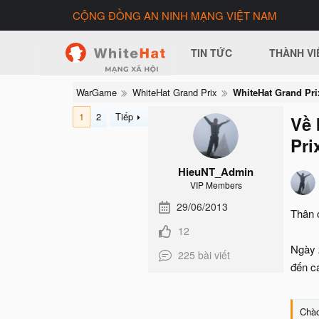
CỘNG ĐỒNG AN NINH MẠNG VIỆT NAM
TIN TỨC
THÀNH VI
WarGame
WhiteHat Grand Prix
WhiteHat Grand Pri
1
2
Tiếp
Về 
Pri
HieuNT_Admin
VIP Members
29/06/2013
Thân 
12
Ngày 
225 bài viết
đến c
Chào