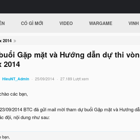
ÊN
CÓ GÌ MỚI
VIDEO
WARGAME
VINH
x 2014
buổi Gặp mặt và Hướng dẫn dự thi vò
x 2014
HieuNT_Admin
25/09/2014
27.189 Lượt xem
chào các bạn,
23/09/2014 BTC đã gửi mail mời tham dự buổi Gặp mặt và Hướng dẫn
ác đội, nội dung như sau:
 bạn,