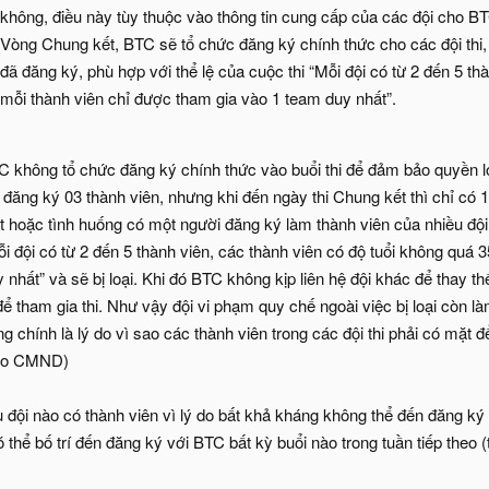
 WhiteHat Grand Prix
không, điều này tùy thuộc vào thông tin cung cấp của các đội cho B
Vòng Chung kết, BTC sẽ tổ chức đăng ký chính thức cho các đội thi
đã đăng ký, phù hợp với thể lệ của cuộc thi “Mỗi đội có từ 2 đến 5 th
mỗi thành viên chỉ được tham gia vào 1 team duy nhất”.
C không tổ chức đăng ký chính thức vào buổi thi để đảm bảo quyền lợi
i đăng ký 03 thành viên, nhưng khi đến ngày thi Chung kết thì chỉ có 
ật hoặc tình huống có một người đăng ký làm thành viên của nhiều đội
i đội có từ 2 đến 5 thành viên, các thành viên có độ tuổi không quá 
y nhất” và sẽ bị loại. Khi đó BTC không kịp liên hệ đội khác để thay 
 để tham gia thi. Như vậy đội vi phạm quy chế ngoài việc bị loại còn
ng chính là lý do vì sao các thành viên trong các đội thi phải có mặ
eo CMND)​
u đội nào có thành viên vì lý do bất khả kháng không thể đến đăng ký
 thể bố trí đến đăng ký với BTC bất kỳ buổi nào trong tuần tiếp theo 