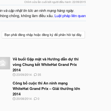
Chỉnh sửa lần cuối bởi người điều hành:
22/09/2015
ận và cập nhật tin tức an ninh mạng hàng ngày.
phòng chống, không làm điều xấu.
Luật pháp liên quan
Bạn phải đăng nhập hoặc đăng ký để phản hồi tại đây.
Về buổi Gặp mặt và Hướng dẫn dự thi
vòng Chung kết WhiteHat Grand Prix
2014
N
23/09/2014
35
g
à
Công bố cuộc thi An ninh mạng
y
WhiteHat Grand Prix – Giải thưởng lớn
b
2014
ắ
t
N
20/08/2014
0
đ
g
ầ
à
u
y