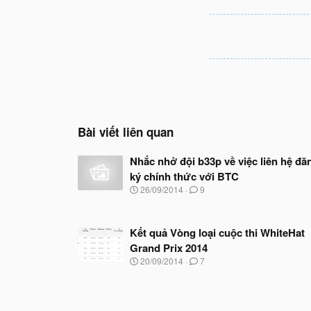
Bài viết liên quan
Nhắc nhở đội b33p về việc liên hệ đă
ký chính thức với BTC
N
26/09/2014
9
g
à
y
Kết quả Vòng loại cuộc thi WhiteHat
b
ắ
Grand Prix 2014
t
N
20/09/2014
7
đ
g
ầ
à
u
y
b