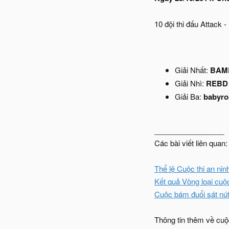
10 đội thi đấu Attack 
Giải Nhất:
BAM
Giải Nhì:
REB
Giải Ba:
babyro
_________________
Các bài viết liên quan:
Thể lệ Cuộc thi an ni
Kết quả Vòng loại cuộ
Cuộc bám đuổi sát nút
Thông tin thêm về cuộc