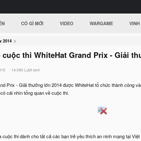
ÊN
CÓ GÌ MỚI
VIDEO
WARGAME
VINH
x 2014
ề cuộc thi WhiteHat Grand Prix - Giải t
015
14.090 Lượt xem
nd Prix - Giải thưởng lớn 2014 được WhiteHat tổ chức thành công v
có cái nhìn tổng quan về cuộc thi.
 cuộc thi dành cho tất cả các bạn trẻ yêu thích an ninh mạng tại Vi