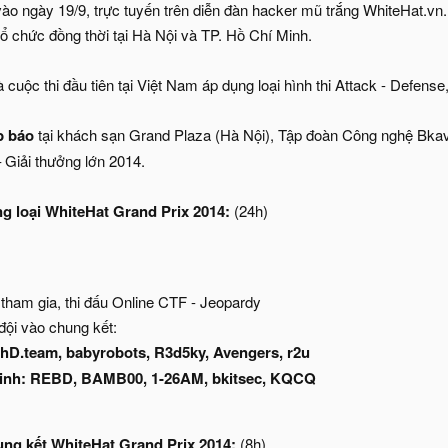
vào ngày 19/9, trực tuyến trên diễn đàn hacker mũ trắng WhiteHat.vn. 
ổ chức đồng thời tại Hà Nội và TP. Hồ Chí Minh.
 cuộc thi đầu tiên tại Việt Nam áp dụng loại hình thi Attack - Defense,
p báo
tại khách sạn Grand Plaza (Hà Nội), Tập đoàn Công nghệ Bkav
 Giải thưởng lớn 2014.
g loại WhiteHat Grand Prix 2014:
(24h)
 tham gia, thi đấu Online CTF - Jeopardy
đội vào chung kết:
PhD.team, babyrobots, R3d5ky, Avengers, r2u
inh: REBD, BAMB00, 1-26AM, bkitsec, KQCQ
ung kết WhiteHat Grand Prix 2014:
(8h)