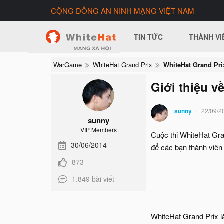
CỘNG ĐỒNG AN NINH MẠNG VIỆT NAM
TIN TỨC
THÀNH VI
WarGame
WhiteHat Grand Prix
WhiteHat Grand Pri
Giới thiệu v
sunny
22/09/2
sunny
VIP Members
Cuộc thi WhiteHat Gra
30/06/2014
để các bạn thành viên 
873
1.849 bài viết
WhiteHat Grand Prix là