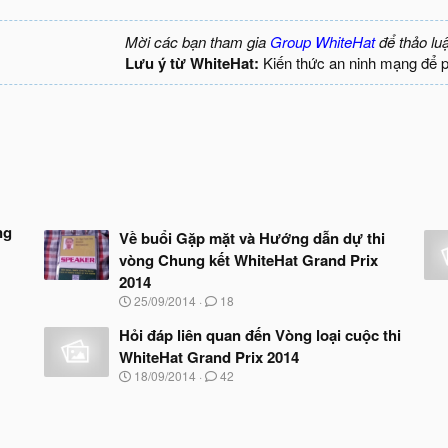
Mời các bạn tham gia
Group WhiteHat
để thảo lu
Lưu ý từ WhiteHat:
Kiến thức an ninh mạng để 
ng
Về buổi Gặp mặt và Hướng dẫn dự thi
vòng Chung kết WhiteHat Grand Prix
2014
N
25/09/2014
18
g
à
Hỏi đáp liên quan đến Vòng loại cuộc thi
y
WhiteHat Grand Prix 2014
b
N
18/09/2014
42
ắ
g
t
à
đ
y
ầ
b
u