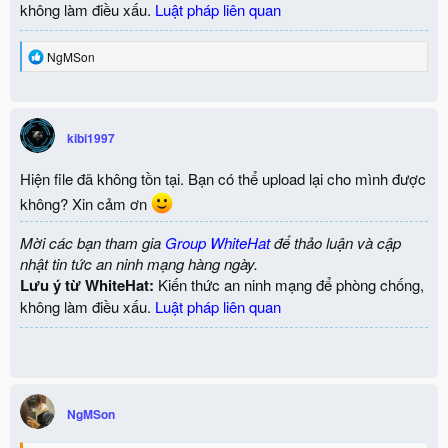
không làm điều xấu.
Luật pháp liên quan
R
NgMSon
e
a
c
t
i
kibi1997
o
n
Hiện file đã không tồn tại. Bạn có thể upload lại cho mình được
s
:
không? Xin cảm ơn
Mời các bạn tham gia
Group WhiteHat
để thảo luận và cập
nhật tin tức an ninh mạng hàng ngày.
Lưu ý từ WhiteHat:
Kiến thức an ninh mạng để phòng chống,
không làm điều xấu.
Luật pháp liên quan
NgMSon