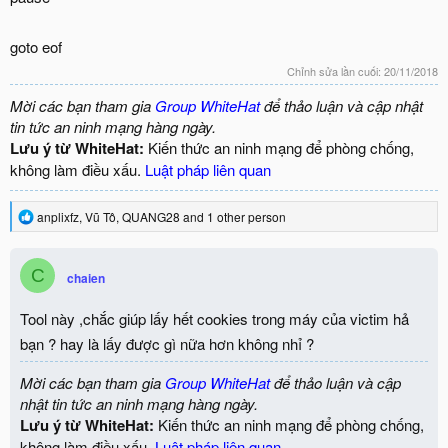
goto eof
Chỉnh sửa lần cuối:
20/11/2018
Mời các bạn tham gia
Group WhiteHat
để thảo luận và cập nhật
tin tức an ninh mạng hàng ngày.
Lưu ý từ WhiteHat:
Kiến thức an ninh mạng để phòng chống,
không làm điều xấu.
Luật pháp liên quan
R
anplixfz
,
Vũ Tô
,
QUANG28
and 1 other person
e
a
c
C
chaien
t
i
o
Tool này ,chắc giúp lấy hết cookies trong máy của victim hả
n
bạn ? hay là lấy được gì nữa hơn không nhỉ ?
s
:
Mời các bạn tham gia
Group WhiteHat
để thảo luận và cập
nhật tin tức an ninh mạng hàng ngày.
Lưu ý từ WhiteHat:
Kiến thức an ninh mạng để phòng chống,
không làm điều xấu.
Luật pháp liên quan