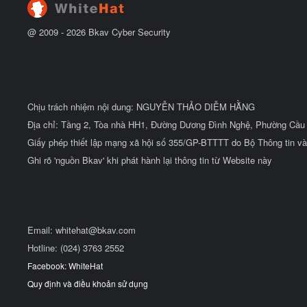
ầ
u
@ 2009 -
2026
Bkav Cyber Security
Chịu trách nhiệm nội dung: NGUYỄN THẢO DIỄM HẰNG
Địa chỉ: Tầng 2, Tòa nhà HH1, Đường Dương Đình Nghệ, Phường Cầu 
Giấy phép thiết lập mạng xã hội số 355/GP-BTTTT do Bộ Thông tin và
Ghi rõ 'nguồn Bkav' khi phát hành lại thông tin từ Website này
Email:
whitehat@bkav.com
Hotline: (024) 3763 2552
Facebook: WhiteHat
Quy định và điều khoản sử dụng