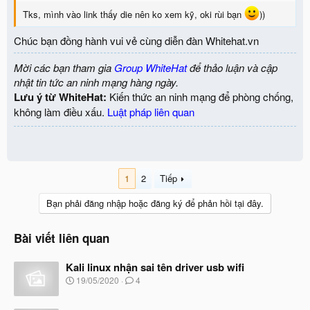
Tks, mình vào link thấy die nên ko xem kỹ, oki rùi bạn
))
Chúc bạn đồng hành vui vẻ cùng diễn đàn Whitehat.vn
Mời các bạn tham gia
Group WhiteHat
để thảo luận và cập
nhật tin tức an ninh mạng hàng ngày.
Lưu ý từ WhiteHat:
Kiến thức an ninh mạng để phòng chống,
không làm điều xấu.
Luật pháp liên quan
1
2
Tiếp
Bạn phải đăng nhập hoặc đăng ký để phản hồi tại đây.
Bài viết liên quan
Kali linux nhận sai tên driver usb wifi
N
19/05/2020
4
g
à