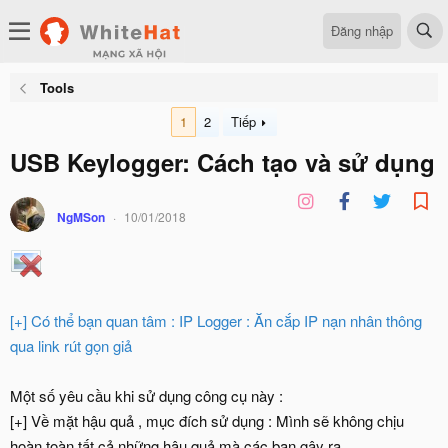
Đăng nhập
Tools
1
2
Tiếp
USB Keylogger: Cách tạo và sử dụng
NgMSon
10/01/2018
[+] Có thể bạn quan tâm :
IP Logger : Ăn cắp IP nạn nhân thông
qua link rút gọn giả
Một số yêu cầu khi sử dụng công cụ này :
[+] Về mặt hậu quả , mục đích sử dụng : Mình sẽ không chịu
hoàn toàn tất cả những hậu quả mà các bạn gây ra .