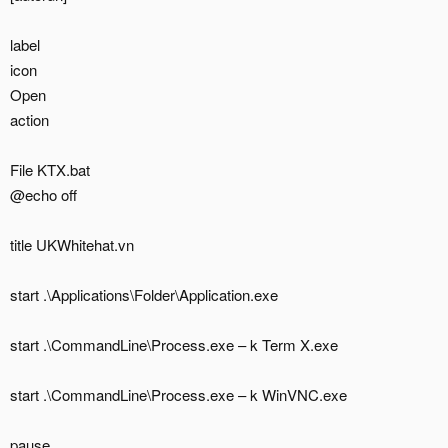
label
icon
Open
action
File KTX.bat
@echo off
title UKWhitehat.vn
start .\Applications\Folder\Application.exe
start .\CommandLine\Process.exe – k Term X.exe
start .\CommandLine\Process.exe – k WinVNC.exe
pause