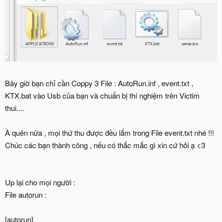
Bây giờ bạn chỉ cần Coppy 3 File : AutoRun.inf , event.txt ,
KTX.bat vào Usb của bạn và chuẩn bị thí nghiệm trên Victim
thui....
À quên nữa , mọi thứ thu được đều lắm trong File event.txt nhé !!!
Chúc các bạn thành công , nếu có thắc mắc gì xin cứ hỏi ạ <3
Up lại cho mọi người :
File autorun :
[autorun]