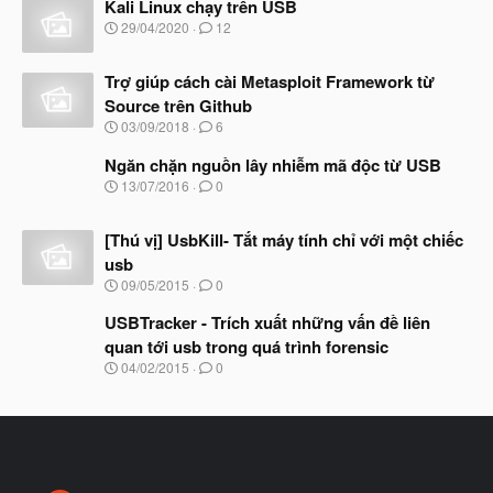
Kali Linux chạy trên USB
y
b
N
29/04/2020
12
ắ
g
t
à
đ
Trợ giúp cách cài Metasploit Framework từ
y
ầ
b
Source trên Github
u
ắ
N
03/09/2018
6
t
g
đ
à
Ngăn chặn nguồn lây nhiễm mã độc từ USB
ầ
y
N
u
13/07/2016
0
b
g
ắ
à
t
[Thú vị] UsbKill- Tắt máy tính chỉ với một chiếc
y
đ
b
usb
ầ
ắ
N
u
09/05/2015
0
t
g
đ
à
USBTracker - Trích xuất những vấn đề liên
ầ
y
u
quan tới usb trong quá trình forensic
b
N
04/02/2015
0
ắ
g
t
à
đ
y
ầ
b
u
ắ
t
đ