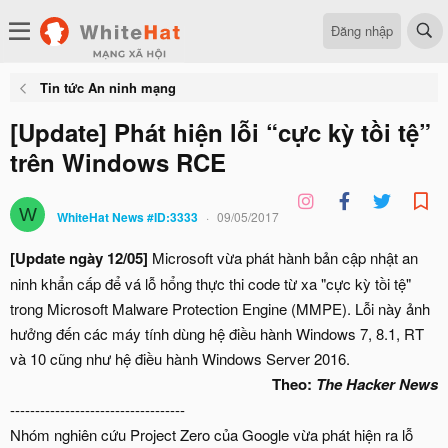
Đăng nhập
Tin tức An ninh mạng
[Update] Phát hiện lỗi “cực kỳ tồi tệ”
trên Windows RCE
W
WhiteHat News #ID:3333
09/05/2017
[Update ngày 12/05]
Microsoft vừa phát hành bản cập nhật an
ninh khẩn cấp để vá lỗ hổng thực thi code từ xa "cực kỳ tồi tệ"
trong Microsoft Malware Protection Engine (MMPE). Lỗi này ảnh
hưởng đến các máy tính dùng hệ điều hành Windows 7, 8.1, RT
và 10 cũng như hệ điều hành Windows Server 2016.
Theo:
The Hacker News
-----------------------------------
Nhóm nghiên cứu Project Zero của Google vừa phát hiện ra lỗ