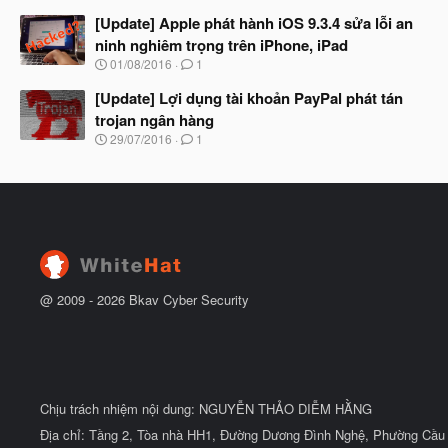
g
t
à
[Update] Apple phát hành iOS 9.3.4 sửa lỗi an
đ
y
ầ
ninh nghiêm trọng trên iPhone, iPad
b
u
N
01/08/2016
1
ắ
g
t
à
[Update] Lợi dụng tài khoản PayPal phát tán
đ
y
ầ
trojan ngân hàng
b
u
N
29/07/2016
1
ắ
g
t
à
đ
y
ầ
b
u
ắ
t
đ
ầ
u
@ 2009 -
2026
Bkav Cyber Security
Chịu trách nhiệm nội dung: NGUYỄN THẢO DIỄM HẰNG
Địa chỉ: Tầng 2, Tòa nhà HH1, Đường Dương Đình Nghệ, Phường Cầu 