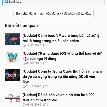
R
Sugi_b3o
e
a
c
Bạn phải đăng nhập hoặc đăng ký để phản hồi tại đây.
t
i
o
Bài viết liên quan
n
s
[Update] Cảnh báo: VMware tung bản vá xử lý
:
hai lỗ hổng trong nhiều sản phẩm
N
19/05/2022
0
g
à
[Update] 76 ứng dụng iOS không thể bảo vệ dữ
y
liệu của người dùng
b
N
08/02/2017
0
ắ
g
t
à
[Update] Công ty Trung Quốc thu hồi sản phẩm
đ
y
ầ
được sử dụng trong vụ tấn công DDoS vào
b
u
Dyn
ắ
t
N
24/10/2016
0
đ
g
ầ
à
[Update] Đã có bản vá an ninh cho hơn 900
u
y
triệu thiết bị Android
b
N
08/08/2016
1
ắ