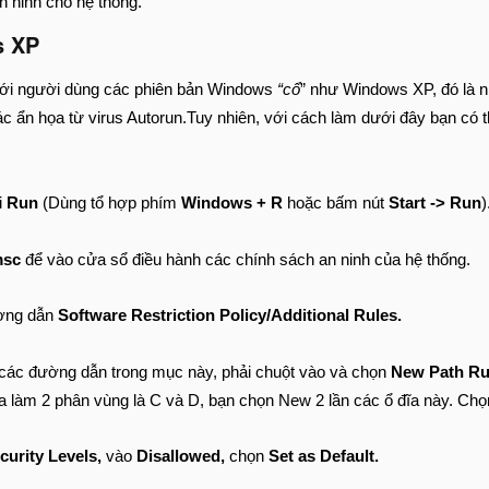
n ninh cho hệ thống.
s XP
ới người dùng các phiên bản Windows
“cổ
” như Windows XP, đó là n
các ẩn họa từ virus Autorun.Tuy nhiên, với cách làm dưới đây bạn có 
i
Run
(Dùng tổ hợp phím
Windows + R
hoặc bấm nút
Start -> Run
)
msc
để vào cửa sổ điều hành các chính sách an ninh của hệ thống.
ờng dẫn
Software Restriction Policy/Additional Rules.
các đường dẫn trong mục này, phải chuột vào và chọn
New Path Ru
 làm 2 phân vùng là C và D, bạn chọn New 2 lần các ổ đĩa này. Chọn 
urity Levels,
vào
Disallowed,
chọn
Set as Default.