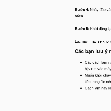
Bước 4
: Nháy đúp và
sách.
Bước 5:
Khởi động lạ
Lúc này, máy sẽ không
Các bạn lưu ý 
Các cách làm nà
bị virus vào máy 
Muốn khởi chạy c
tiếp trong file 
Cách làm này kh