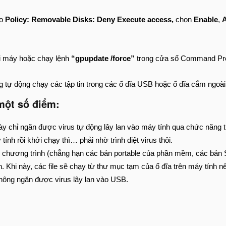
o
Policy: Removable Disks: Deny Execute access,
chọn
Enable
,
i máy hoặc chạy lệnh
“gpupdate /force”
trong cửa sổ Command Pro
 tự động chạy các tập tin trong các ổ đĩa USB hoặc ổ đĩa cắm ngoài
một số điểm:
y chỉ ngăn được virus tự động lây lan vào máy tính qua chức năng tự
tính rồi khởi chạy thì… phải nhờ trình diệt virus thôi.
hương trình (chẳng hạn các bản portable của phần mềm, các bản Silen
nén. Khi này, các file sẽ chạy từ thư mục tạm của ổ đĩa trên máy tính 
ông ngăn được virus lây lan vào USB.