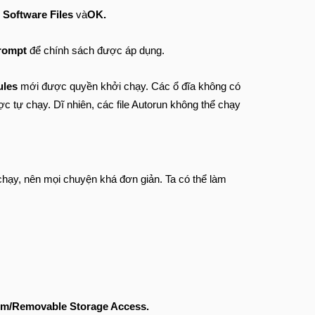
l Software Files
và
OK.
rompt
để chính sách được áp dụng.
ules
mới được quyền khởi chạy. Các ổ đĩa không có
c tự chạy. Dĩ nhiên, các file Autorun không thể chạy
chạy, nên mọi chuyện khá đơn giản. Ta có thể làm
em/Removable Storage Access.