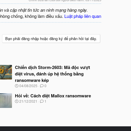
ận và cập nhật tin tức an ninh mạng hàng ngày.
phòng chống, không làm điều xấu.
Luật pháp liên quan
Bạn phải đăng nhập hoặc đăng ký để phản hồi tại đây.
Chiến dịch Storm-2603: Mã độc vượt
diệt virus, đánh úp hệ thống bằng
ransomware kép
N
04/08/2025
0
g
à
Hỏi về: Cách diệt Mallox ransomware
y
N
21/12/2021
1
b
g
ắ
à
t
y
đ
b
ầ
ắ
u
t