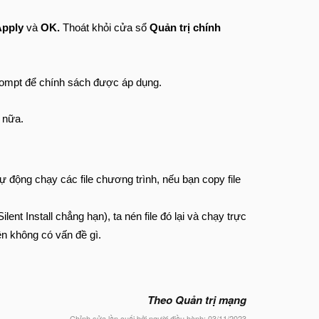
Apply
và
OK.
Thoát khỏi cửa sổ
Quản trị chính
mpt để chính sách được áp dụng.
 nữa.
 động chạy các file chương trình, nếu bạn copy file
t Install chẳng hạn), ta nén file đó lại và chạy trực
nên không có vấn đề gì.
Theo Quản trị mạng
Chỉnh sửa lần cuối bởi người điều hành:
03/11/2023