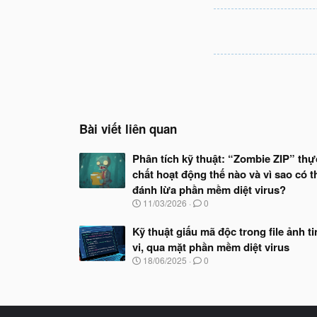
Bài viết liên quan
Phân tích kỹ thuật: “Zombie ZIP” thự
chất hoạt động thế nào và vì sao có t
đánh lừa phần mềm diệt virus?
N
11/03/2026
0
g
à
Kỹ thuật giấu mã độc trong file ảnh t
y
vi, qua mặt phần mềm diệt virus
b
ắ
N
18/06/2025
0
t
g
đ
à
ầ
y
u
b
ắ