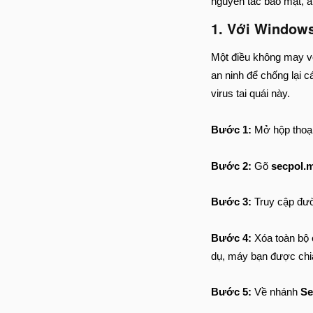
nguyên tắc bảo mật, a
1. Với Window
Một điều không may v
an ninh để chống lại 
virus tai quái này.
Bước 1:
Mở hộp thoạ
Bước 2:
Gõ
secpol.
Bước 3:
Truy cập đư
Bước 4:
Xóa toàn bộ 
dụ, máy bạn được chia
Bước 5:
Về nhánh
Sec