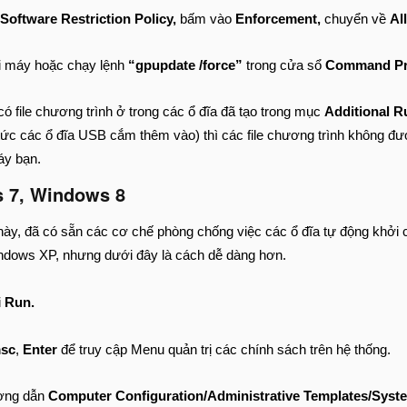
Software Restriction Policy,
bấm vào
Enforcement,
chuyển về
Al
i máy hoặc chạy lệnh
“gpupdate /force”
trong cửa sổ
Command P
có file chương trình ở trong các ổ đĩa đã tạo trong mục
Additional R
tức các ổ đĩa USB cắm thêm vào) thì các file chương trình không đượ
áy bạn.
s 7, Windows 8
này, đã có sẵn các cơ chế phòng chống việc các ổ đĩa tự động khởi 
ndows XP, nhưng dưới đây là cách dễ dàng hơn.
i
Run.
msc
,
Enter
để truy cập Menu quản trị các chính sách trên hệ thống.
ờng dẫn
Computer Configuration/Administrative Templates/Syst