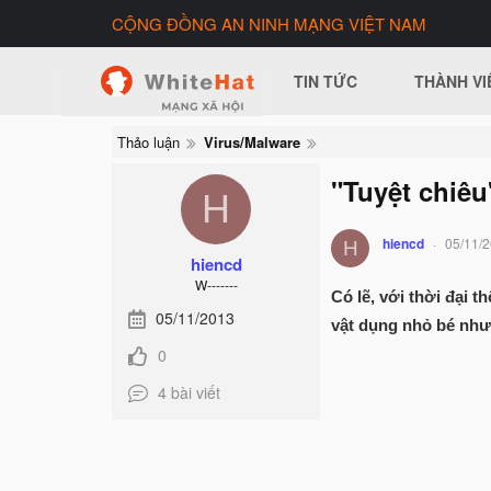
CỘNG ĐỒNG AN NINH MẠNG VIỆT NAM
TIN TỨC
THÀNH VI
Thảo luận
Virus/Malware
"Tuyệt chiêu
H
hiencd
05/11/
H
hiencd
W-------
Có lẽ, với thời đại t
05/11/2013
vật dụng nhỏ bé như
0
4 bài viết