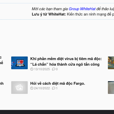
Mời các bạn tham gia
Group WhiteHat
để thảo lu
Lưu ý từ WhiteHat:
Kiến thức an ninh mạng để 
c
Khi phần mềm diệt virus bị tiêm mã độc:
hể
“Lá chắn” hóa thành cửa ngõ tấn công
N
13/10/2025
0
g
à
y
inh
Hỏi về cách diệt mã độc Fargo.
b
N
24/10/2022
1
ắ
g
t
à
đ
y
ầ
b
u
ắ
t