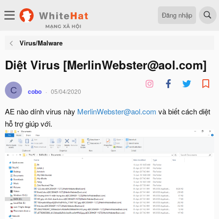
Đăng nhập
Virus/Malware
Diệt Virus [
MerlinWebster@aol.com
]
C
cobo
05/04/2020
AE nào dính virus này
MerlinWebster@aol.com
và biết cách diệt
hỗ trợ giúp với.