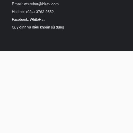
Email:
whitehat@bkav.com
Hotline: (024) 3763 2552
Facebook: WhiteHat
Quy định và điều khoản sử dụng