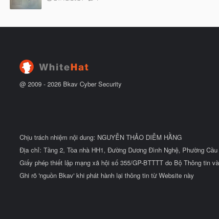
ầ
ắ
g
u
t
à
đ
y
ầ
b
u
ắ
t
đ
ầ
u
@ 2009 -
2026
Bkav Cyber Security
Chịu trách nhiệm nội dung: NGUYỄN THẢO DIỄM HẰNG
Địa chỉ: Tầng 2, Tòa nhà HH1, Đường Dương Đình Nghệ, Phường Cầu 
Giấy phép thiết lập mạng xã hội số 355/GP-BTTTT do Bộ Thông tin và
Ghi rõ 'nguồn Bkav' khi phát hành lại thông tin từ Website này