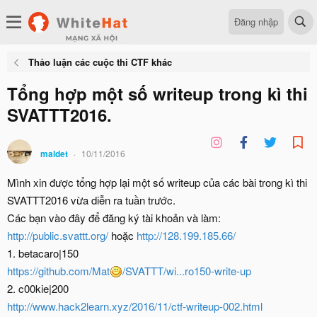
Đăng nhập
Thảo luận các cuộc thi CTF khác
Tổng hợp một số writeup trong kì thi
SVATTT2016.
maldet
10/11/2016
Mình xin được tổng hợp lại một số writeup của các bài trong kì thi
SVATTT2016 vừa diễn ra tuần trước.
Các bạn vào đây để đăng ký tài khoản và làm:
http://public.svattt.org/
hoặc
http://128.199.185.66/
1. betacaro|150
https://github.com/Mat
/SVATTT/wi...ro150-write-up
2. c00kie|200
http://www.hack2learn.xyz/2016/11/ctf-writeup-002.html