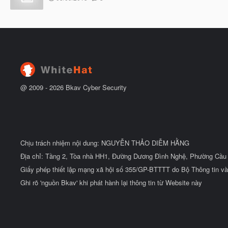
b
g
ắ
à
t
y
đ
b
ầ
ắ
u
t
đ
ầ
u
@ 2009 -
2026
Bkav Cyber Security
Chịu trách nhiệm nội dung: NGUYỄN THẢO DIỄM HẰNG
Địa chỉ: Tầng 2, Tòa nhà HH1, Đường Dương Đình Nghệ, Phường Cầu 
Giấy phép thiết lập mạng xã hội số 355/GP-BTTTT do Bộ Thông tin và
Ghi rõ 'nguồn Bkav' khi phát hành lại thông tin từ Website này