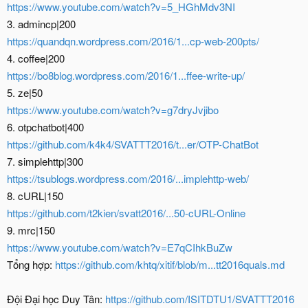
https://www.youtube.com/watch?v=5_HGhMdv3NI
3. admincp|200
https://quandqn.wordpress.com/2016/1...cp-web-200pts/
4. coffee|200
https://bo8blog.wordpress.com/2016/1...ffee-write-up/
5. ze|50
https://www.youtube.com/watch?v=g7dryJvjibo
6. otpchatbot|400
https://github.com/k4k4/SVATTT2016/t...er/OTP-ChatBot
7. simplehttp|300
https://tsublogs.wordpress.com/2016/...implehttp-web/
8. cURL|150
https://github.com/t2kien/svatt2016/...50-cURL-Online
9. mrc|150
https://www.youtube.com/watch?v=E7qCIhkBuZw
Tổng hợp:
https://github.com/khtq/xitif/blob/m...tt2016quals.md
Đội Đại học Duy Tân:
https://github.com/ISITDTU1/SVATTT2016