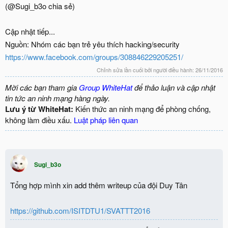
(@Sugi_b3o chia sẻ)
Cập nhật tiếp...
Nguồn: Nhóm các bạn trẻ yêu thích hacking/security
https://www.facebook.com/groups/308846229205251/
Chỉnh sửa lần cuối bởi người điều hành:
26/11/2016
Mời các bạn tham gia
Group WhiteHat
để thảo luận và cập nhật
tin tức an ninh mạng hàng ngày.
Lưu ý từ WhiteHat:
Kiến thức an ninh mạng để phòng chống,
không làm điều xấu.
Luật pháp liên quan
Sugi_b3o
Tổng hợp mình xin add thêm writeup của đội Duy Tân
https://github.com/ISITDTU1/SVATTT2016