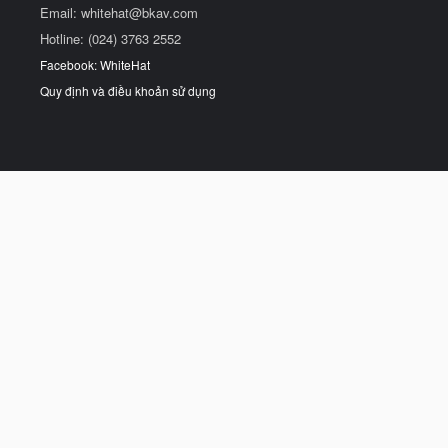
Email:
whitehat@bkav.com
Hotline: (024) 3763 2552
Facebook: WhiteHat
Quy định và điều khoản sử dụng