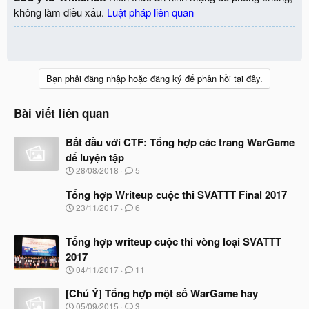
không làm điều xấu.
Luật pháp liên quan
Bạn phải đăng nhập hoặc đăng ký để phản hồi tại đây.
Bài viết liên quan
Bắt đầu với CTF: Tổng hợp các trang WarGame
để luyện tập
N
28/08/2018
5
g
à
Tổng hợp Writeup cuộc thi SVATTT Final 2017
y
N
23/11/2017
6
b
g
ắ
à
t
Tổng hợp writeup cuộc thi vòng loại SVATTT
y
đ
b
2017
ầ
ắ
N
u
04/11/2017
11
t
g
đ
à
[Chú Ý] Tổng hợp một số WarGame hay
ầ
y
N
u
05/09/2015
3