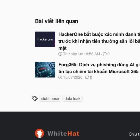
Bài viết liên quan
HackerOne bắt buộc xác minh danh t
trước khi nhận tiền thưởng săn lỗi b
mật
N
Thứ bảy lúc 10:58 AM
0
g
à
Forg365: Dịch vụ phishing dùng AI g
y
tin tặc chiếm tài khoản Microsoft 365
b
N
15/07/2026
0
ắ
g
t
à
đ
y
ầ
b
T
u
clubhouse
data leak
ắ
h
t
ẻ
đ
ầ
u
Chịu 