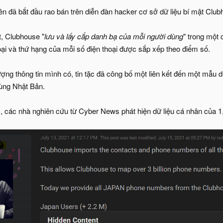
n đã bắt đầu rao bán trên diễn đàn hacker cơ sở dữ liệu bí mật Clubh
t, Clubhouse "
lưu và lấy cắp danh bạ của mỗi người dùng
" trong một 
oại và thứ hạng của mỗi số điện thoại được sắp xếp theo điểm số.
ng thông tin mình có, tin tặc đã công bố một liên kết đến một mẫu dữ
dùng Nhật Bản.
 các nhà nghiên cứu từ Cyber News phát hiện dữ liệu cá nhân của 1,3 