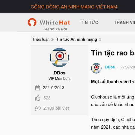
CỘNG ĐỒNG AN NINH MẠNG VIỆT NAM
TIN TỨC
THÀNH VI
Thảo luận
Tin tức An ninh mạng
Tin tặc rao 
DDos
27/07/2
DDos
VIP Members
Một số thành viên tr
22/10/2013
Clubhouse là một ứng 
523
các vấn đề khác nhau.
2.189 bài viết
Theo quy định, Clubho
năm 2021, các nhà đầu