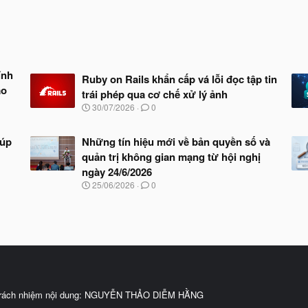
ính
Ruby on Rails khẩn cấp vá lỗi đọc tập tin
ảo
trái phép qua cơ chế xử lý ảnh
N
30/07/2026
0
g
à
y
iúp
Những tín hiệu mới về bản quyền số và
b
quản trị không gian mạng từ hội nghị
ắ
ngày 24/6/2026
t
đ
N
25/06/2026
0
ầ
g
u
à
y
b
ắ
t
đ
ầ
u
trách nhiệm nội dung: NGUYỄN THẢO DIỄM HẰNG