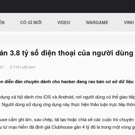
ÊN
CÓ GÌ MỚI
VIDEO
WARGAME
VINH
bán 3.8 tỷ số điện thoại của người dùn
021
2.119 Lượt xem
ên diễn đàn chuyên dành cho hacker đang rao bán cơ sở dữ liệu 
dụng xã hội dành cho iOS và Android, nơi người dùng có thể giao tiếp
 Người dùng sử dụng ứng dụng này thực hiện thảo luận trực tiếp thôn
use cấm ghi âm, sao chép, tái tạo hoặc chia sẻ các cuộc trò chuyện
 tư mạo hiểm đã định giá Clubhouse gần 4 tỷ đô la trong một vòng g