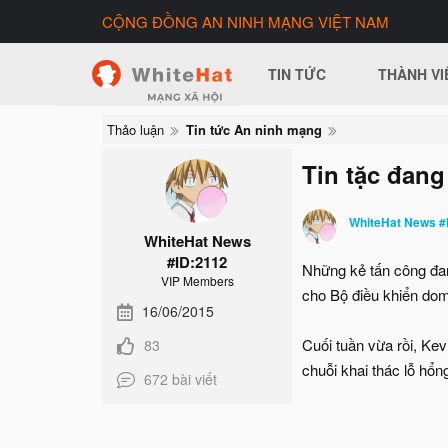
CỘNG ĐỒNG AN NINH MẠNG VIỆT NAM
TIN TỨC
THÀNH VI
Thảo luận
Tin tức An ninh mạng
Tin tặc đang
WhiteHat News #
WhiteHat News
#ID:2112
Những kẻ tấn công đang
VIP Members
cho Bộ điều khiển dom
16/06/2015
Cuối tuần vừa rồi, Kev
83
chuỗi khai thác lỗ hổn
672 bài viết