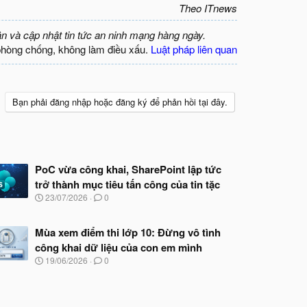
Theo ITnews
ận và cập nhật tin tức an ninh mạng hàng ngày.
phòng chống, không làm điều xấu.
Luật pháp liên quan
Bạn phải đăng nhập hoặc đăng ký để phản hồi tại đây.
PoC vừa công khai, SharePoint lập tức
trở thành mục tiêu tấn công của tin tặc
N
23/07/2026
0
g
à
y
Mùa xem điểm thi lớp 10: Đừng vô tình
b
công khai dữ liệu của con em mình
ắ
N
19/06/2026
0
t
g
đ
à
ầ
y
u
b