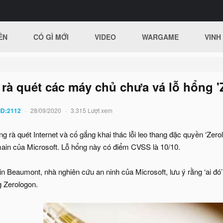
ÊN
CÓ GÌ MỚI
VIDEO
WARGAME
VINH
 rà quét các máy chủ chưa vá lỗ hổng '
ID:2112
28/09/2020
3.315 Lượt xem
 rà quét Internet và cố gắng khai thác lỗi leo thang đặc quyền ‘Zero
ain của Microsoft. Lỗ hổng này có điểm CVSS là 10/10.
in Beaumont, nhà nghiên cứu an ninh của Microsoft, lưu ý rằng ‘ai đó
g Zerologon.