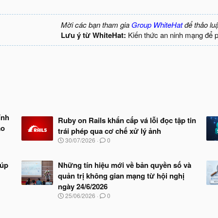
Mời các bạn tham gia
Group WhiteHat
để thảo lu
Lưu ý từ WhiteHat:
Kiến thức an ninh mạng để 
ính
Ruby on Rails khẩn cấp vá lỗi đọc tập tin
ảo
trái phép qua cơ chế xử lý ảnh
N
30/07/2026
0
g
à
y
iúp
Những tín hiệu mới về bản quyền số và
b
quản trị không gian mạng từ hội nghị
ắ
ngày 24/6/2026
t
đ
N
25/06/2026
0
ầ
g
u
à