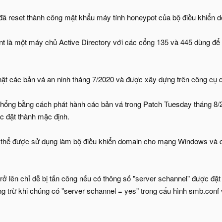
đã reset thành công mật khẩu máy tính honeypot của bộ điều khiển
t là một máy chủ Active Directory với các cổng 135 và 445 dùng để n
t các bản vá an ninh tháng 7/2020 và được xây dựng trên công cụ q
lỗ hổng bằng cách phát hành các bản vá trong Patch Tuesday tháng 8
ợc đặt thành mặc định.
thể được sử dụng làm bộ điều khiển domain cho mạng Windows và c
ở lên chỉ dễ bị tấn công nếu có thông số "server schannel" được đặt 
ông trừ khi chúng có "server schannel = yes" trong cấu hình smb.con