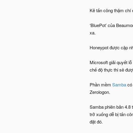
Kẻ tấn công thậm chí 
‘BluePot’ của Beaumon
xa.
Honeypot được cập nhậ
Microsoft giải quyết 
chế độ thực thi sẽ đư
Phần mềm
Samba
có 
Zerologon.
Samba phiên bản 4.8 tr
trở xuống dễ bị tấn c
đặt đó.