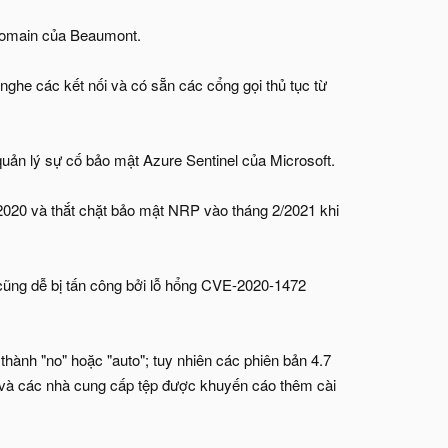
 domain của Beaumont.
ghe các kết nối và có sẵn các cổng gọi thủ tục từ
uản lý sự cố bảo mật Azure Sentinel của Microsoft.
/2020 và thắt chặt bảo mật NRP vào tháng 2/2021 khi
ũng dễ bị tấn công bởi lỗ hổng CVE-2020-1472
thành "no" hoặc "auto"; tuy nhiên các phiên bản 4.7
f và các nhà cung cấp tệp được khuyến cáo thêm cài