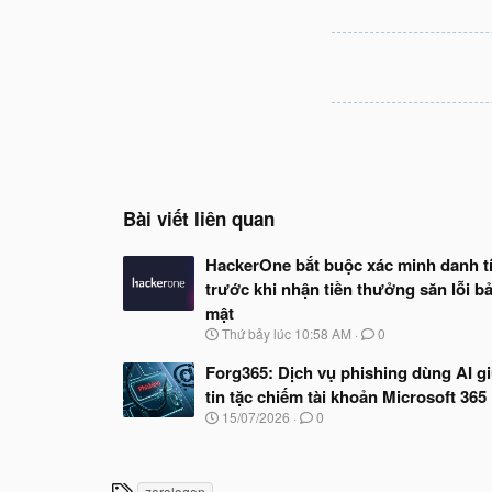
Bài viết liên quan
HackerOne bắt buộc xác minh danh t
trước khi nhận tiền thưởng săn lỗi b
mật
N
Thứ bảy lúc 10:58 AM
0
g
à
Forg365: Dịch vụ phishing dùng AI g
y
tin tặc chiếm tài khoản Microsoft 365
b
N
15/07/2026
0
ắ
g
t
à
đ
y
ầ
b
T
u
zerologon