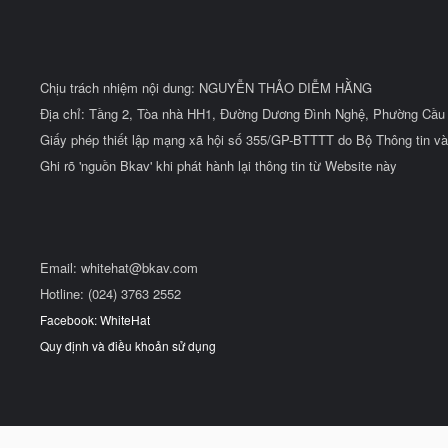
Chịu trách nhiệm nội dung: NGUYỄN THẢO DIỄM HẰNG
Địa chỉ: Tầng 2, Tòa nhà HH1, Đường Dương Đình Nghệ, Phường Cầu 
Giấy phép thiết lập mạng xã hội số 355/GP-BTTTT do Bộ Thông tin và
Ghi rõ 'nguồn Bkav' khi phát hành lại thông tin từ Website này
Email:
whitehat@bkav.com
Hotline: (024) 3763 2552
Facebook: WhiteHat
Quy định và điều khoản sử dụng