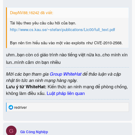
DiepNV88;16242 đã viết:
Tài liệu theo yêu cầu câu hỏi của bạn.
http://www.cs.kau.se/~stefan/publications/Lic00/full_text.pdf
Bạn nên tìm hiểu sâu vào một vào exploits như CVE-2010-2568.
uhm..bạn còn có giáo trình nào tiếng việt nữa ko..cho minh xin
lun..mình cảm ơn bạn nhiều
Mời các bạn tham gia
Group WhiteHat
để thảo luận và cập
nhật tin tức an ninh mạng hàng ngày.
Lưu ý từ WhiteHat:
Kiến thức an ninh mạng để phòng chống,
không làm điều xấu.
Luật pháp liên quan
R
redriver
e
a
c
t
G
i
Gà Công Nghiệp