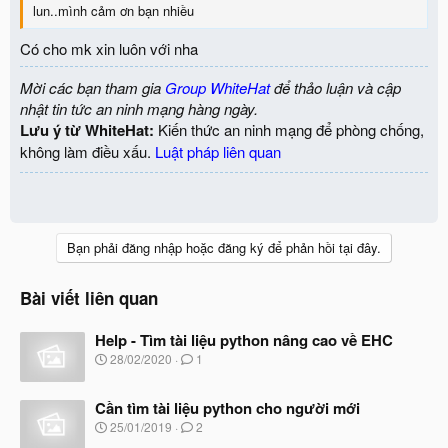
lun..mình cảm ơn bạn nhiều
Có cho mk xin luôn với nha
Mời các bạn tham gia
Group WhiteHat
để thảo luận và cập
nhật tin tức an ninh mạng hàng ngày.
Lưu ý từ WhiteHat:
Kiến thức an ninh mạng để phòng chống,
không làm điều xấu.
Luật pháp liên quan
Bạn phải đăng nhập hoặc đăng ký để phản hồi tại đây.
Bài viết liên quan
Help - Tìm tài liệu python nâng cao về EHC
N
28/02/2020
1
g
à
Cần tìm tài liệu python cho người mới
y
b
N
25/01/2019
2
ắ
g