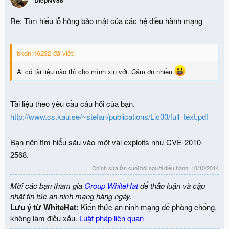
DiepNV88
Re: Tìm hiểu lỗ hỏng bảo mật của các hệ điều hành mạng
bkdn;16232 đã viết:
Ai có tài liệu nào thì cho mình xin với..Cảm ơn nhiều
Tài liệu theo yêu cầu câu hỏi của bạn.
http://www.cs.kau.se/~stefan/publications/Lic00/full_text.pdf
Bạn nên tìm hiểu sâu vào một vài exploits như CVE-2010-
2568.
Chỉnh sửa lần cuối bởi người điều hành:
10/10/2014
Mời các bạn tham gia
Group WhiteHat
để thảo luận và cập
nhật tin tức an ninh mạng hàng ngày.
Lưu ý từ WhiteHat:
Kiến thức an ninh mạng để phòng chống,
không làm điều xấu.
Luật pháp liên quan