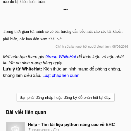
nào đó bị khóa hoàn toàn.
---
Trong thời gian tới mình sẽ có bài hướng dẫn bảo mật cho các tài khoản
phổ biến, các bạn đón xem nhé! :-*
Chỉnh sửa lần cuối bởi người điều hành:
08/06/2016
Mời các bạn tham gia
Group WhiteHat
để thảo luận và cập nhật
tin tức an ninh mạng hàng ngày.
Lưu ý từ WhiteHat:
Kiến thức an ninh mạng để phòng chống,
không làm điều xấu.
Luật pháp liên quan
Bạn phải đăng nhập hoặc đăng ký để phản hồi tại đây.
Bài viết liên quan
Help - Tìm tài liệu python nâng cao về EHC
N
28/02/2020
1