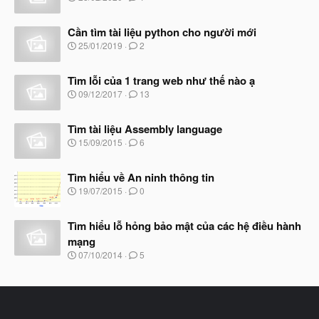
g
à
Cần tìm tài liệu python cho người mới
y
b
N
25/01/2019
2
ắ
g
t
à
đ
Tìm lỗi của 1 trang web như thế nào ạ
y
ầ
b
N
09/12/2017
13
u
ắ
g
t
à
đ
Tìm tài liệu Assembly language
y
ầ
b
N
15/09/2015
6
u
ắ
g
t
à
đ
Tìm hiểu về An ninh thông tin
y
ầ
b
N
19/07/2015
0
u
ắ
g
t
à
đ
Tìm hiểu lỗ hỏng bảo mật của các hệ điều hành
y
ầ
b
mạng
u
ắ
N
07/10/2014
5
t
g
đ
à
ầ
y
u
b
ắ