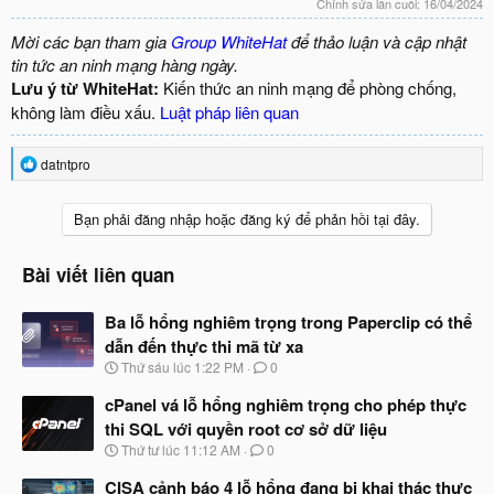
Chỉnh sửa lần cuối:
16/04/2024
Mời các bạn tham gia
Group WhiteHat
để thảo luận và cập nhật
tin tức an ninh mạng hàng ngày.
Lưu ý từ WhiteHat:
Kiến thức an ninh mạng để phòng chống,
không làm điều xấu.
Luật pháp liên quan
R
datntpro
e
a
c
Bạn phải đăng nhập hoặc đăng ký để phản hồi tại đây.
t
i
o
Bài viết liên quan
n
s
Ba lỗ hổng nghiêm trọng trong Paperclip có thể
:
dẫn đến thực thi mã từ xa
N
Thứ sáu lúc 1:22 PM
0
g
à
cPanel vá lỗ hổng nghiêm trọng cho phép thực
y
thi SQL với quyền root cơ sở dữ liệu
b
N
Thứ tư lúc 11:12 AM
0
ắ
g
t
à
CISA cảnh báo 4 lỗ hổng đang bị khai thác thực
đ