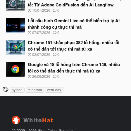
y
ầ
tế: Từ Adobe ColdFusion đến AI Langflow
b
u
N
10/07/2026
0
ắ
g
t
à
Lỗi cấu hình Gemini Live có thể biến trợ lý AI
đ
y
ầ
thành công cụ thực thi mã
b
u
N
07/07/2026
0
ắ
g
t
à
Chrome 151 khắc phục 382 lỗ hổng, nhiều lỗi
đ
y
ầ
có thể dẫn tới thực thi mã từ xa
b
u
N
02/07/2026
0
ắ
g
t
à
Google vá 18 lỗ hổng trên Chrome 149, nhiều
đ
y
ầ
lỗi có thể dẫn đến thực thi mã từ xa
b
u
N
26/06/2026
0
ắ
g
t
à
đ
T
python
telegram
zero-day
y
ầ
h
b
u
ắ
ẻ
t
đ
ầ
u
@ 2009 -
2026
Bkav Cyber Security