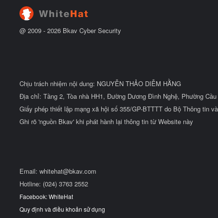
đ
ầ
u
@ 2009 -
2026
Bkav Cyber Security
Chịu trách nhiệm nội dung: NGUYỄN THẢO DIỄM HẰNG
Địa chỉ: Tầng 2, Tòa nhà HH1, Đường Dương Đình Nghệ, Phường Cầu 
Giấy phép thiết lập mạng xã hội số 355/GP-BTTTT do Bộ Thông tin và
Ghi rõ 'nguồn Bkav' khi phát hành lại thông tin từ Website này
Email:
whitehat@bkav.com
Hotline: (024) 3763 2552
Facebook: WhiteHat
Quy định và điều khoản sử dụng