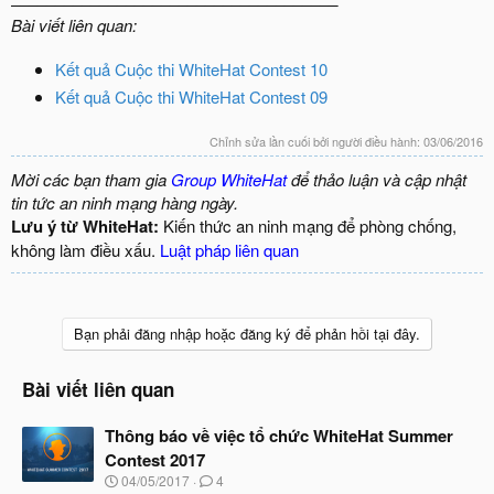
Bài viết liên quan:
Kết quả Cuộc thi WhiteHat Contest 10
Kết quả Cuộc thi WhiteHat Contest 09
Chỉnh sửa lần cuối bởi người điều hành:
03/06/2016
Mời các bạn tham gia
Group WhiteHat
để thảo luận và cập nhật
tin tức an ninh mạng hàng ngày.
Lưu ý từ WhiteHat:
Kiến thức an ninh mạng để phòng chống,
không làm điều xấu.
Luật pháp liên quan
Bạn phải đăng nhập hoặc đăng ký để phản hồi tại đây.
Bài viết liên quan
Thông báo về việc tổ chức WhiteHat Summer
Contest 2017
N
04/05/2017
4