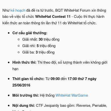
Như
kế hoạch
đã đề ra từ trước, BQT WhiteHat Forum xin thông
báo về việc tổ chức
WhiteHat Contest 11
- Cuộc thi thực hành
kiến thức an toàn thông tin lần thứ 11 do WhiteHat tổ chức.
Cơ cấu giải thưởng:
Giải nhất:
30
triệu đồng
Giải nhì:
5
triệu đồng
Giải ba:
3
triệu đồng
Hình thức thi:
Thi theo đội, số lượng thành viên không giới
hạn
Thời gian tổ chức:
Từ
09:00
đến
17:00
thứ 7 ngày
25/06/2016
Môi trường thi:
Hệ thống
WhiteHat WarGame
Nội dung thi:
CTF Jeopardy bao gồm: Reverse, Pwnable,