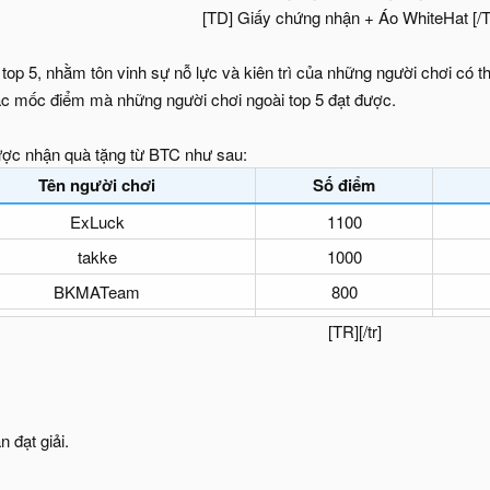
[TD] Giấy chứng nhận + Áo WhiteHat [/
 top 5, nhằm tôn vinh sự nỗ lực và kiên trì của những người chơi có 
ác mốc điểm mà những người chơi ngoài top 5 đạt được.
ợc nhận quà tặng từ BTC như sau:
Tên người chơi
Số điểm
ExLuck
1100
takke
1000
BKMATeam
800
[TR][/tr]​
 đạt giải.