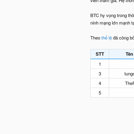
viên tham gia. Hệ thố
BTC hy vọng trong thờ
ninh mạng lớn mạnh tạ
Theo
thể lệ
đã công bố
STT
Tên
1
3
tung
4
The
5