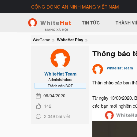
CỘNG ĐỒNG AN NINH MẠNG VIỆT NAM
TIN TỨC
THÀNH VI
WarGame
WhiteHat Play
Thông báo t
WhiteHat Team
WhiteHat Team
Administrators
Thân chào các bạn thà
Thành viên BQT
09/04/2020
Từ ngày 13/03/2020, 
các bạn mới nghiên cứu
142
2.049 bài viết