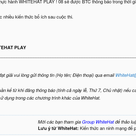
 thực hành WHITEHAT PLAY ! 08 sẽ được BTC thông báo trong thời gia
 nhiều kiến thức bổ ích sau cuộc thi.
TEHAT PLAY
________________________________________________________
ạt giải vui lòng gửi thông tin (Họ tên; Điện thoại) qua email
WhiteHat
ần kể từ khi đăng thông báo (tính cả ngày lễ, Thứ 7, Chủ nhật) nếu c
 sử dụng trong các chương trình khác của WhiteHat.
Mời các bạn tham gia
Group WhiteHat
để thảo lu
Lưu ý từ WhiteHat:
Kiến thức an ninh mạng để 