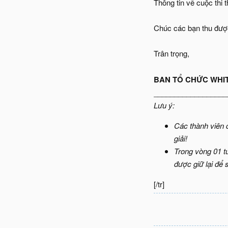
Thông tin về cuộc thi
Chúc các bạn thu được
Trân trọng,
BAN TỔ CHỨC WHI
__________________
Lưu ý:
Các thành viên đ
giải!
Trong vòng 01 tu
được giữ lại để
[/tr]