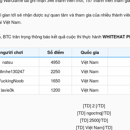
ng WarGame đã ghi nhận 346 thành viên mới, 157 thành viên tham gia
i gian tới sẽ nhận được sự quan tâm và tham gia của nhiều thành v
i Việt Nam.
, BTC trân trọng thông báo kết quả cuộc thi thực hành
WHITEHAT PL
 người chơi
Số điểm
Quốc gia
natsu
4950
Việt Nam
dlmhe130247
2250
Việt Nam
FuckingNoob
1650
Việt Nam
lavie3k
1200
Việt Nam
[TD] 2 [/TD]
[TD] ngoctnq[/TD]
[TD] 2500[/TD]
[TD] Việt Nam[/TD]