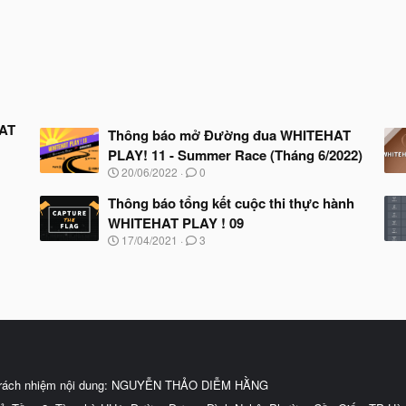
HAT
Thông báo mở Đường đua WHITEHAT
PLAY! 11 - Summer Race (Tháng 6/2022)
N
20/06/2022
0
g
à
Thông báo tổng kết cuộc thi thực hành
y
WHITEHAT PLAY ! 09
b
N
17/04/2021
3
ắ
g
t
à
đ
y
ầ
b
u
ắ
t
đ
ầ
u
trách nhiệm nội dung: NGUYỄN THẢO DIỄM HẰNG