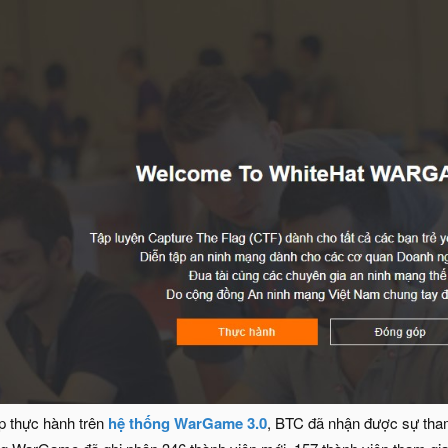
ập thực hành trên
hệ thống WarGame 3.0
, BTC đã nhận được sự tha