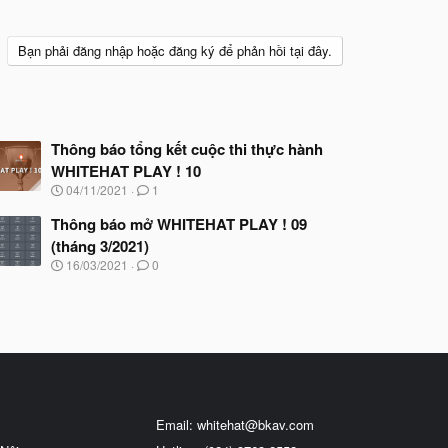
Bạn phải đăng nhập hoặc đăng ký để phản hồi tại đây.
Thông báo tổng kết cuộc thi thực hành
WHITEHAT PLAY ! 10
N
04/11/2021
1
g
à
Thông báo mở WHITEHAT PLAY ! 09
y
(tháng 3/2021)
b
N
16/03/2021
0
ắ
g
t
à
đ
y
ầ
b
u
ắ
t
đ
ầ
u
Email:
whitehat@bkav.com