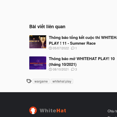
Bài viết liên quan
Thông báo tổng kết cuộc thi WHITE
PLAY ! 11 - Summer Race
N
05/07/2022
1
g
à
Thông báo mở WHITEHAT PLAY! 10
y
(tháng 10/2021)
b
ắ
N
08/10/2021
3
t
g
đ
à
T
ầ
wargame
whitehat play
y
u
h
b
ắ
ẻ
t
đ
ầ
u
Chịu 