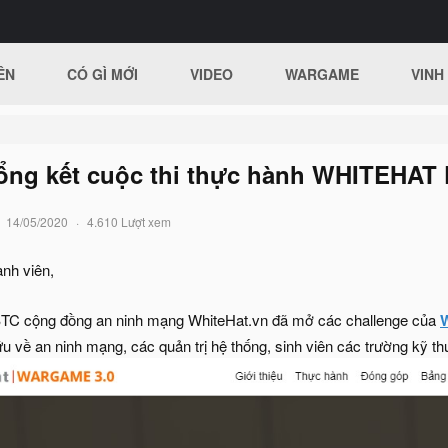
ÊN
CÓ GÌ MỚI
VIDEO
WARGAME
VINH
ổng kết cuộc thi thực hành WHITEHAT 
14/05/2020
4.610 Lượt xem
nh viên,
BTC cộng đồng an ninh mạng WhiteHat.vn đã mở các challenge của
 về an ninh mạng, các quản trị hệ thống, sinh viên các trường kỹ th