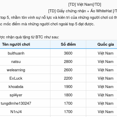
[TD] Việt Nam[/TD]
[TD] Giấy chứng nhận + Áo WhiteHat [/
 top 5, nhằm tôn vinh sự nỗ lực và kiên trì của những người chơi có 
ác mốc điểm mà những người chơi ngoài top 5 đạt được.
ợc nhận quà tặng từ BTC như sau:
Tên người chơi
Số điểm
Quốc gia
buithuanh
3600
Việt Nam
natsu
2800
Việt Nam
welearning
2600
Việt Nam
ExLuck
2200
Việt Nam
khoabda
1900
Việt Nam
spl4yer
1800
Việt Nam
tungdlmhe130247
1700
Việt Nam
N1nJ4
1700
Việt Nam