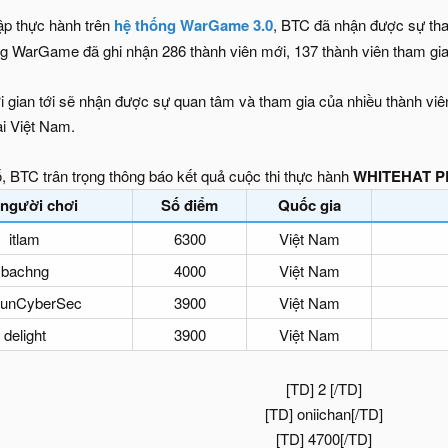
ập thực hành trên
hệ thống WarGame 3.0
, BTC đã nhận được sự th
ng WarGame đã ghi nhận 286 thành viên mới, 137 thành viên tham gia
i gian tới sẽ nhận được sự quan tâm và tham gia của nhiều thành v
i Việt Nam.
, BTC trân trọng thông báo kết quả cuộc thi thực hành
WHITEHAT PL
 người chơi
Số điểm
Quốc gia
itlam
6300
Việt Nam
bachng
4000
Việt Nam
SunCyberSec
3900
Việt Nam
delight
3900
Việt Nam
[TD] 2 [/TD]
[TD] oniichan[/TD]
[TD] 4700[/TD]