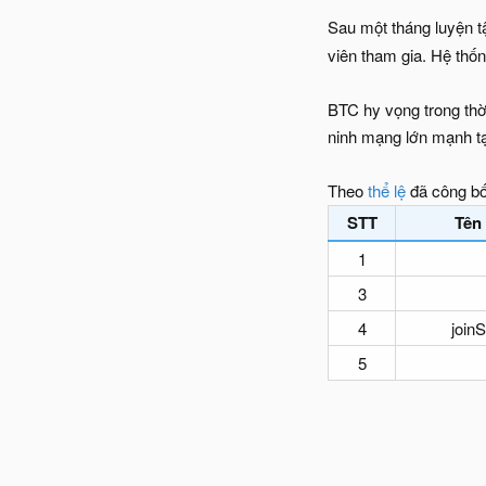
Sau một tháng luyện t
viên tham gia. Hệ thố
BTC hy vọng trong thờ
ninh mạng lớn mạnh tạ
Theo
thể lệ
đã công bố
STT
Tên
1
3
4
join
5