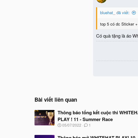
bluehat_ đã viết:
top 5 có dc Sticker 
Có quà tặng là áo Wh
Bài viết liên quan
Thông báo tổng kết cuộc thi WHITE
PLAY ! 11 - Summer Race
N
05/07/2022
1
g
à
Thông báo mở WHITEHAT PLAY! 10