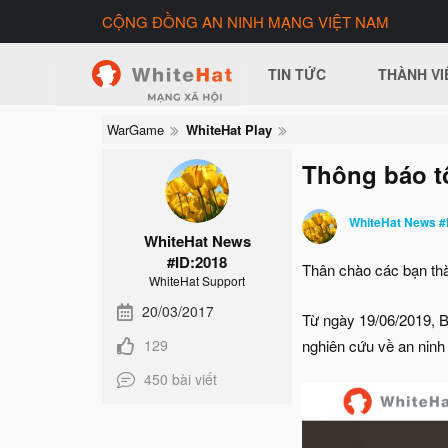
CỘNG ĐỒNG AN NINH MẠNG VIỆT NAM
TIN TỨC
THÀNH VI
WarGame
WhiteHat Play
Thông báo t
WhiteHat News #
WhiteHat News
#ID:2018
Thân chào các bạn thà
WhiteHat Support
20/03/2017
Từ ngày 19/06/2019, 
129
nghiên cứu về an ninh 
450 bài viết