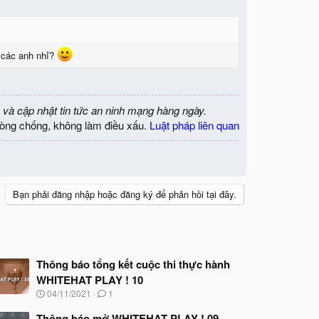
 các anh nhỉ?
 và cập nhật tin tức an ninh mạng hàng ngày.
òng chống, không làm điều xấu.
Luật pháp liên quan
Bạn phải đăng nhập hoặc đăng ký để phản hồi tại đây.
Thông báo tổng kết cuộc thi thực hành
WHITEHAT PLAY ! 10
N
04/11/2021
1
g
à
Thông báo mở WHITEHAT PLAY ! 09