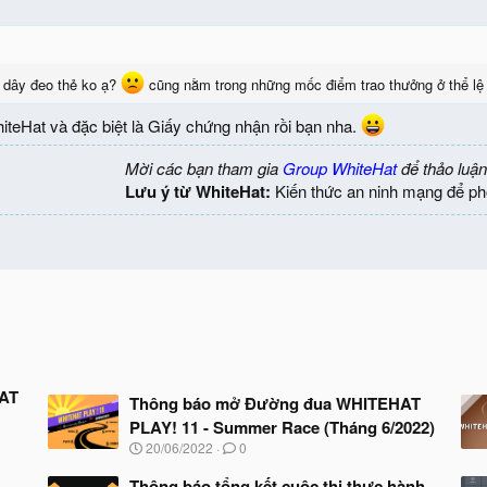
+ dây đeo thẻ ko ạ?
cũng nằm trong những mốc điểm trao thưởng ở thể lệ
iteHat và đặc biệt là Giấy chứng nhận rồi bạn nha.
Mời các bạn tham gia
Group WhiteHat
để thảo luận
Lưu ý từ WhiteHat:
Kiến thức an ninh mạng để ph
HAT
Thông báo mở Đường đua WHITEHAT
PLAY! 11 - Summer Race (Tháng 6/2022)
N
20/06/2022
0
g
à
Thông báo tổng kết cuộc thi thực hành