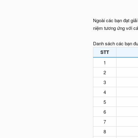
Ngoài các bạn đạt giải
niệm tương ứng với c
Danh sách các bạn đư
STT
1
2
3
4
5
6
7
8