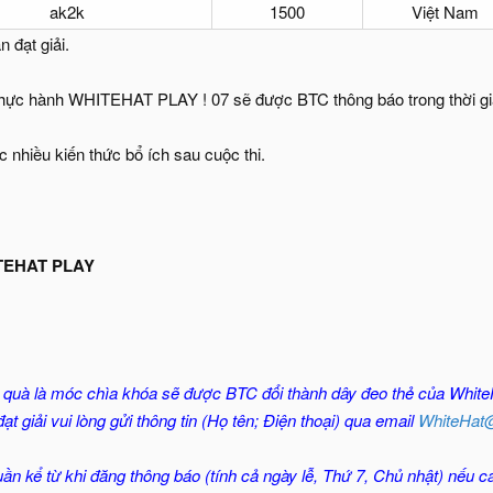
ak2k
1500
Việt Nam
 đạt giải.
 thực hành WHITEHAT PLAY ! 07 sẽ được BTC thông báo trong thời gia
 nhiều kiến thức bổ ích sau cuộc thi.
TEHAT PLAY
 quà là móc chìa khóa sẽ được BTC đổi thành dây đeo thẻ của White
ạt giải vui lòng gửi thông tin (Họ tên; Điện thoại) qua email
WhiteHat
ần kể từ khi đăng thông báo (tính cả ngày lễ, Thứ 7, Chủ nhật) nếu c