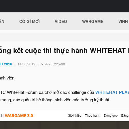
ÊN
CÓ GÌ MỚI
VIDEO
WARGAME
VINH
ổng kết cuộc thi thực hành WHITEHAT 
ID:2018
14/08/2019
5.645 Lượt xem
nh viên,
BTC WhiteHat Forum đã cho mở các challenge của
WHITEHAT PLAY 
mạng, các quản trị hệ thống, sinh viên các trường kỹ thuật.