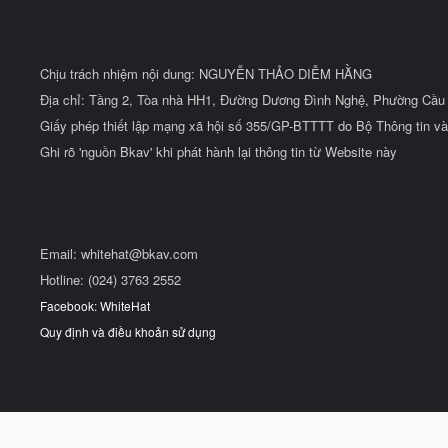
Chịu trách nhiệm nội dung: NGUYỄN THẢO DIỄM HẰNG
Địa chỉ: Tầng 2, Tòa nhà HH1, Đường Dương Đình Nghệ, Phường Cầu 
Giấy phép thiết lập mạng xã hội số 355/GP-BTTTT do Bộ Thông tin và
Ghi rõ 'nguồn Bkav' khi phát hành lại thông tin từ Website này
Email:
whitehat@bkav.com
Hotline: (024) 3763 2552
Facebook: WhiteHat
Quy định và điều khoản sử dụng