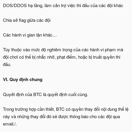
DOS/DDOS hạ tầng, làm cản trợ việc thi đấu của các đội khác
Chia sẻ flag giữa các đội
Các hành vi gian lận khác…
Tùy thuộc vào mức độ nghiêm trọng của các hành vi phạm mà
đội chơi có thể bị nhắc nhở, phạt điểm, hoặc bị truất quyền thi
đấu.
VI. Quy định chung
Quyết định của BTC là quyết định cuối cùng.
Trong trường hợp cần thiết, BTC có quyền thay đổi nội dung thể lệ
này và những thay đổi đó sẽ được thông báo cho các đội qua
email./.