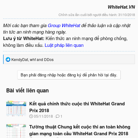
WhiteHat.VN
Chỉnh sửa lần cuối bởi người điều hành:
31/10/2018
Mời các bạn tham gia
Group WhiteHat
để thảo luận và cập nhật
tin tức an ninh mạng hàng ngày.
Lưu ý từ WhiteHat:
Kiến thức an ninh mạng để phòng chống,
không làm điều xấu.
Luật pháp liên quan
R
KendyDat
,
whf
and
DDos
e
a
c
Bạn phải đăng nhập hoặc đăng ký để phản hồi tại đây.
t
i
o
Bài viết liên quan
n
s
Kết quả chính thức cuộc thi WhiteHat Grand
:
Prix 2018
N
05/11/2018
1
g
à
Tường thuật Chung kết cuộc thi an toàn không
y
gian mạng toàn cầu WhiteHat Grand Prix 2018
b