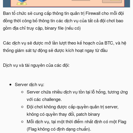
Ban tổ chức sẽ cung cấp thông tin quản trị Firewall cho mỗi đội
đồng thời công bố thông tin các dịch vụ của tất cả đội chơi bao
gồm địa chỉ truy cập, binary file (nếu có)
Các dịch vụ sẽ được mở lần lượt theo kế hoạch của BTC, và hệ
thống giám sát tự động sẽ được kích hoạt ngay từ đầu
Dịch vụ và tài nguyên của các đội:
Server dịch vụ:
Server chứa nhiều dịch vụ tồn tại lỗ hổng, tương ứng
với các challenge.
Đội chơi không được cấp quyền quản trị server,
không có quyền thay đổi, patch binary
Mỗi dịch vụ, tại một thời điểm nhất định có một Flag
(Flag không có định dạng chuẩn).