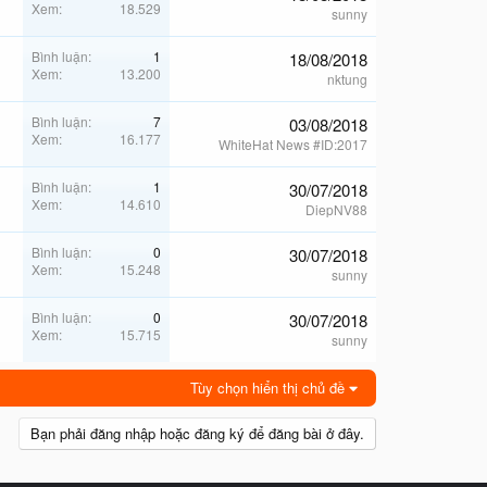
Xem
18.529
sunny
Bình luận
1
18/08/2018
Xem
13.200
nktung
Bình luận
7
03/08/2018
Xem
16.177
WhiteHat News #ID:2017
Bình luận
1
30/07/2018
Xem
14.610
DiepNV88
Bình luận
0
30/07/2018
Xem
15.248
sunny
Bình luận
0
30/07/2018
Xem
15.715
sunny
Tùy chọn hiển thị chủ đề
Bạn phải đăng nhập hoặc đăng ký để đăng bài ở đây.