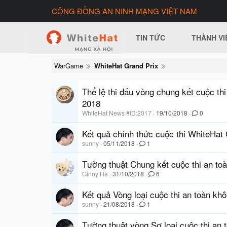
CỘNG ĐỒNG AN NINH MẠNG VIỆT NAM
TIN TỨC
THÀNH VI
WarGame
WhiteHat Grand Prix
Thể lệ thi đấu vòng chung kết cuộc t
2018
WhiteHat News #ID:2017
19/10/2018
0
Kết quả chính thức cuộc thi WhiteHat
sunny
05/11/2018
1
Tường thuật Chung kết cuộc thi an to
Ginny Hà
31/10/2018
6
Kết quả Vòng loại cuộc thi an toàn k
sunny
21/08/2018
1
Tường thuật vòng Sơ loại cuộc thi an