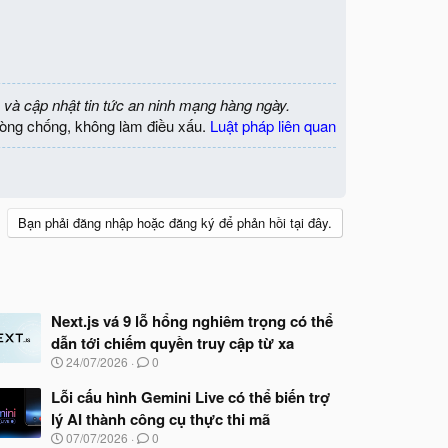
 và cập nhật tin tức an ninh mạng hàng ngày.
òng chống, không làm điều xấu.
Luật pháp liên quan
Bạn phải đăng nhập hoặc đăng ký để phản hồi tại đây.
Next.js vá 9 lỗ hổng nghiêm trọng có thể
dẫn tới chiếm quyền truy cập từ xa
N
24/07/2026
0
g
à
Lỗi cấu hình Gemini Live có thể biến trợ
y
lý AI thành công cụ thực thi mã
b
N
07/07/2026
0
ắ