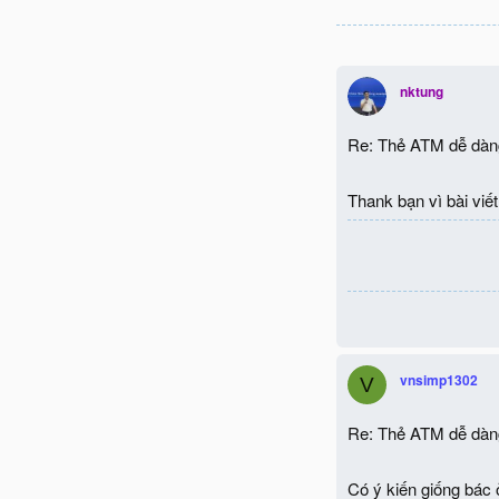
nktung
Re: Thẻ ATM dễ dàng
Thank bạn vì bài viế
vnsimp1302
V
Re: Thẻ ATM dễ dàng
Có ý kiến giống bác ở