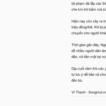
tội phạm đã lắp các th
che kín khi bấm mã số
Hiện nay còn xảy ra t
triệu đồng/thẻ. Khi bị 
chuyển cho người khá
Thời gian gần đây, Ng
dỗ nhiều người dân là
đảo, rút tiền mặt tại n
Dịp cuối năm khi các 
tự lưu ý để bảo vệ cho
đền bù.
Vĩ Thanh - Songmoi.v