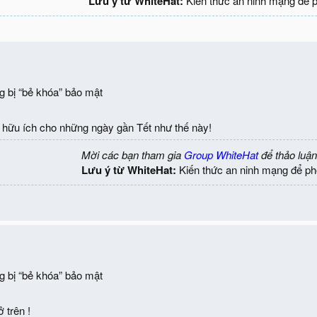
Lưu ý từ WhiteHat:
Kiến thức an ninh mạng để 
 bị “bẻ khóa” bảo mật
t hữu ích cho những ngày gần Tết như thế này!
Mời các bạn tham gia
Group WhiteHat
để thảo luận
Lưu ý từ WhiteHat:
Kiến thức an ninh mạng để ph
 bị “bẻ khóa” bảo mật
 trên !