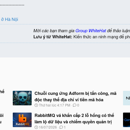
-----------------
n ở Hà Nội
Mời các bạn tham gia
Group WhiteHat
để thảo luận
Lưu ý từ WhiteHat:
Kiến thức an ninh mạng để ph
thể
Chuỗi cung ứng Adform bị tấn công, mã
độc thay thế địa chỉ ví tiền mã hóa
N
Thứ hai lúc 4:17 PM
0
g
à
ôi
RabbitMQ vá khẩn cấp 2 lỗ hổng có thể
y
u
làm lộ dữ liệu và chiếm quyền quản trị
b
N
16/07/2026
1
ắ