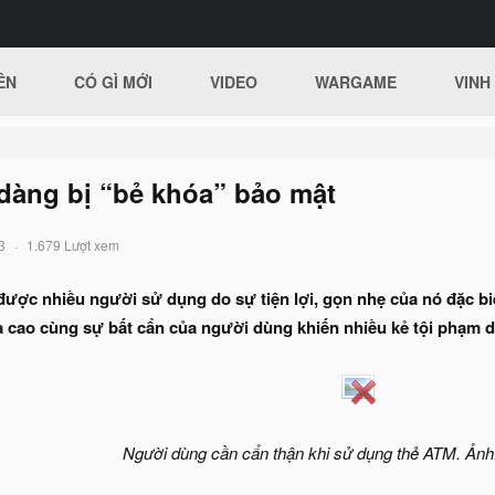
ÊN
CÓ GÌ MỚI
VIDEO
WARGAME
VINH
dàng bị “bẻ khóa” bảo mật
3
1.679 Lượt xem
ợc nhiều người sử dụng do sự tiện lợi, gọn nhẹ của nó đặc biệt
 cao cùng sự bất cẩn của người dùng khiến nhiều kẻ tội phạm dễ
Người dùng cần cẩn thận khi sử dụng thẻ ATM. Ảnh