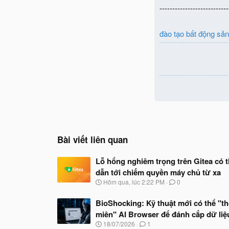
---------------------------
đào tạo bất động sả
Bài viết liên quan
Lỗ hổng nghiêm trọng trên Gitea có 
dẫn tới chiếm quyền máy chủ từ xa
N
Hôm qua, lúc 2:22 PM
0
g
à
BioShocking: Kỹ thuật mới có thể "th
y
miên" AI Browser để đánh cắp dữ liệ
b
ắ
N
18/07/2026
1