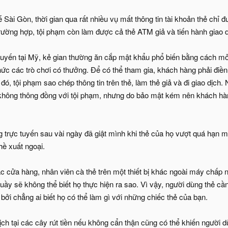
Sài Gòn, thời gian qua rất nhiều vụ mất thông tin tài khoản thẻ chỉ đư
rường hợp, tội phạm còn làm được cả thẻ ATM giả và tiến hành giao d
c tuyến tại Mỹ, kẻ gian thường ăn cắp mật khẩu phổ biến bằng cách mở
ức các trò chơi có thưởng. Để có thể tham gia, khách hàng phải điền
ó, tội phạm sao chép thông tin trên thẻ, làm thẻ giả và đi giao dịch.
hông thông đồng với tội phạm, nhưng do bảo mật kém nên khách hàn
trực tuyến sau vài ngày đã giật mình khi thẻ của họ vượt quá hạn mứ
hề xuất ngoại.
các cửa hàng, nhân viên cà thẻ trên một thiết bị khác ngoài máy chấp
ầy sẽ không thể biết họ thực hiện ra sao. Vì vậy, người dùng thẻ c
 bởi chẳng ai biết họ có thể làm gì với những chiếc thẻ của bạn.
ch tại các cây rút tiền nếu không cẩn thận cũng có thể khiến người 