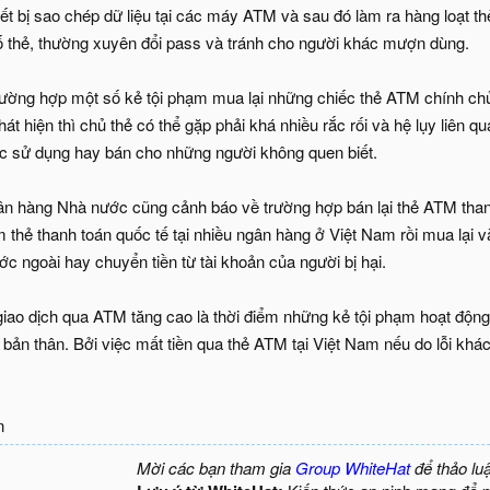
iết bị sao chép dữ liệu tại các máy ATM và sau đó làm ra hàng loạt thẻ
 thẻ, thường xuyên đổi pass và tránh cho người khác mượn dùng.
rường hợp một số kẻ tội phạm mua lại những chiếc thẻ ATM chính chủ đ
phát hiện thì chủ thẻ có thể gặp phải khá nhiều rắc rối và hệ lụy liên q
c sử dụng hay bán cho những người không quen biết.
ân hàng Nhà nước cũng cảnh báo về trường hợp bán lại thẻ ATM than
m thẻ thanh toán quốc tế tại nhiều ngân hàng ở Việt Nam rồi mua lại
ước ngoài hay chuyển tiền từ tài khoản của người bị hại.
giao dịch qua ATM tăng cao là thời điểm những kẻ tội phạm hoạt độn
 bản thân. Bởi việc mất tiền qua thẻ ATM tại Việt Nam nếu do lỗi kh
n
Mời các bạn tham gia
Group WhiteHat
để thảo lu