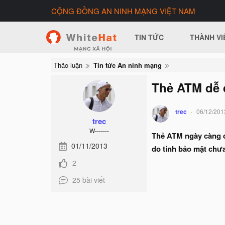
CỘNG ĐỒNG AN NINH MẠNG VIỆT NAM
TIN TỨC
THÀNH VI
Thảo luận
Tin tức An ninh mạng
Thẻ ATM dễ 
trec
06/12/201
trec
W-------
Thẻ ATM ngày càng đư
01/11/2013
do tính bảo mật chưa
2
25 bài viết