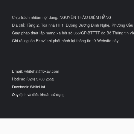
Chịu trách nhiệm nội dung: NGUYỄN THẢO DIỄM HẰNG
Địa chỉ: Tầng 2, Tòa nhà HH1, Đường Dương Đình Nghệ, Phường Cầu 
Giấy phép thiết lập mạng xã hội số 355/GP-BTTTT do Bộ Thông tin và
Ghi rõ 'nguồn Bkav' khi phát hành lại thông tin từ Website này
Email:
whitehat@bkav.com
Hotline: (024) 3763 2552
Facebook: WhiteHat
Quy định và điều khoản sử dụng