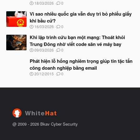
t
N
18/03/2026
0
đ
g
ầ
à
Vì sao nhiều quốc gia vẫn duy trì bỏ phiếu giấy
u
y
khi bầu cử?
b
N
16/03/2026
0
ắ
g
t
à
Khi lập trình cứu bạn một mạng: Thoát khỏi
đ
y
ầ
Trung Đông nhờ viết code săn vé máy bay
b
u
N
09/03/2026
0
ắ
g
t
à
Phát hiện lỗ hổng nghiêm trọng giúp tin tặc tấn
đ
y
ầ
công doanh nghiệp bằng email
b
u
N
20/12/2015
0
ắ
g
t
à
đ
y
ầ
b
u
ắ
t
đ
ầ
u
@ 2009 -
2026
Bkav Cyber Security