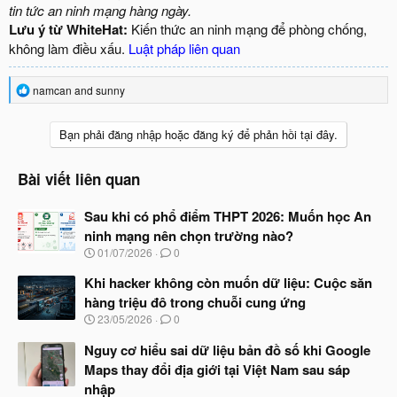
tin tức an ninh mạng hàng ngày.
Lưu ý từ WhiteHat:
Kiến thức an ninh mạng để phòng chống,
không làm điều xấu.
Luật pháp liên quan
R
namcan
and
sunny
e
a
c
Bạn phải đăng nhập hoặc đăng ký để phản hồi tại đây.
t
i
o
Bài viết liên quan
n
s
Sau khi có phổ điểm THPT 2026: Muốn học An
:
ninh mạng nên chọn trường nào?
N
01/07/2026
0
g
à
Khi hacker không còn muốn dữ liệu: Cuộc săn
y
hàng triệu đô trong chuỗi cung ứng
b
N
23/05/2026
0
ắ
g
t
à
Nguy cơ hiểu sai dữ liệu bản đồ số khi Google
đ
y
ầ
Maps thay đổi địa giới tại Việt Nam sau sáp
b
u
nhập
ắ