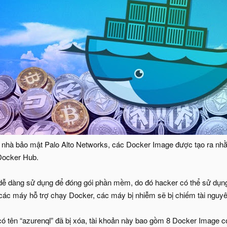
nhà bảo mật Palo Alto Networks, các Docker Image được tạo ra nhằ
Docker Hub.
 dễ dàng sử dụng để đóng gói phần mềm, do đó hacker có thể sử dụ
 các máy hỗ trợ chạy Docker, các máy bị nhiễm sẽ bị chiếm tài nguyê
có tên “azurenql” đã bị xóa, tài khoản này bao gồm 8 Docker Image 