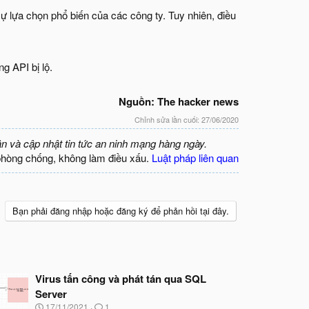
ự lựa chọn phổ biến của các công ty. Tuy nhiên, điều
g API bị lộ.
Nguồn: The hacker news
Chỉnh sửa lần cuối:
27/06/2020
ận và cập nhật tin tức an ninh mạng hàng ngày.
phòng chống, không làm điều xấu.
Luật pháp liên quan
Bạn phải đăng nhập hoặc đăng ký để phản hồi tại đây.
Virus tấn công và phát tán qua SQL
Server
N
17/11/2021
1