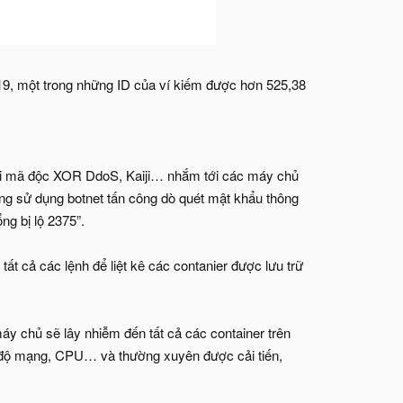
019, một trong những ID của ví kiếm được hơn 525,38
loại mã độc XOR DdoS, Kaiji… nhắm tới các máy chủ
ng sử dụng botnet tấn công dò quét mật khẩu thông
ng bị lộ 2375”.
t cả các lệnh để liệt kê các contanier được lưu trữ
áy chủ sẽ lây nhiễm đến tất cả các container trên
tốc độ mạng, CPU… và thường xuyên được cải tiến,