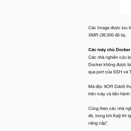
Các Image được lưu tr
XMR (36.000 đô la).
Các máy chủ Docker 
Các nhà nghiên cứu bả
Docker không được bảo
qua port của SSH và T
Mã độc XOR DdoS thực 
trên máy và tiến hành 
Cũng theo các nhà ngh
đó, trong khi Kaiji th
nâng cấp”.