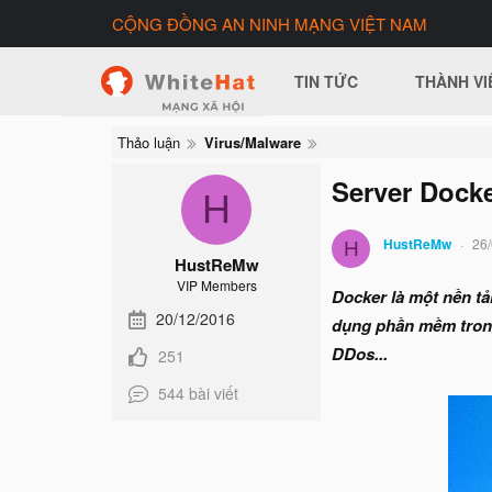
CỘNG ĐỒNG AN NINH MẠNG VIỆT NAM
TIN TỨC
THÀNH VI
Thảo luận
Virus/Malware
Server Docke
H
HustReMw
26
H
HustReMw
VIP Members
Docker là một nền tả
20/12/2016
dụng phần mềm trong
DDos...
251
544 bài viết