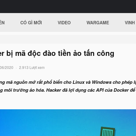
ÊN
CÓ GÌ MỚI
VIDEO
WARGAME
VINH
r bị mã độc đào tiền ảo tấn công
/06/2020
2.913 Lượt xem
ng mã nguồn mở rất phổ biến cho Linux và Windows cho phép lập
 môi trường ảo hóa. Hacker đã lợi dụng các API của Docker để c