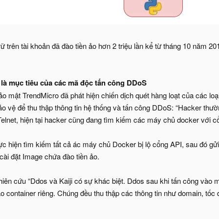
ữ trên tài khoản đã đào tiền ảo hơn 2 triệu lần kể từ tháng 10 năm 2
là mục tiêu của các mã độc tấn công DDoS
o mật TrendMicro đã phát hiện chiến dịch quét hàng loạt của các 
 vệ để thu thập thông tin hệ thống và tấn công DDoS: “Hacker thườ
elnet, hiện tại hacker cũng đang tìm kiếm các máy chủ docker với cổ
hiện tìm kiếm tất cả ác máy chủ Docker bị lộ cổng API, sau đó gửi tấ
cài đặt Image chứa đào tiền ảo.
iên cứu “Ddos và Kaiji có sự khác biệt. Ddos sau khi tấn công vào m
ì tạo container riêng. Chúng đều thu thập các thông tin như domain, 