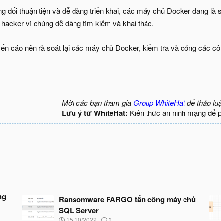
 đối thuận tiện và dễ dàng triển khai, các máy chủ Docker đang là s
a hacker vì chúng dễ dàng tìm kiếm và khai thác.
n cáo nên rà soát lại các máy chủ Docker, kiểm tra và đóng các côn
Mời các bạn tham gia
Group WhiteHat
để thảo lu
Lưu ý từ WhiteHat:
Kiến thức an ninh mạng để 
ng
Ransomware FARGO tấn công máy chủ
SQL Server
N
15/10/2022
2