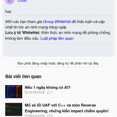
LUAN
hay
Mời các bạn tham gia
Group WhiteHat
để thảo luận và cập
nhật tin tức an ninh mạng hàng ngày.
Lưu ý từ WhiteHat:
Kiến thức an ninh mạng để phòng chống,
không làm điều xấu.
Luật pháp liên quan
Bạn phải đăng nhập hoặc đăng ký để phản hồi tại đây.
Bài viết liên quan
Nếu 1 ngày không có AI?
N
05/06/2026
1
g
à
Mổ xẻ lỗi UAF với C++ và môn Reverse
y
b
Engineering, chứng kiến impact chiếm quyền!
ắ
N
08/04/2026
0
t