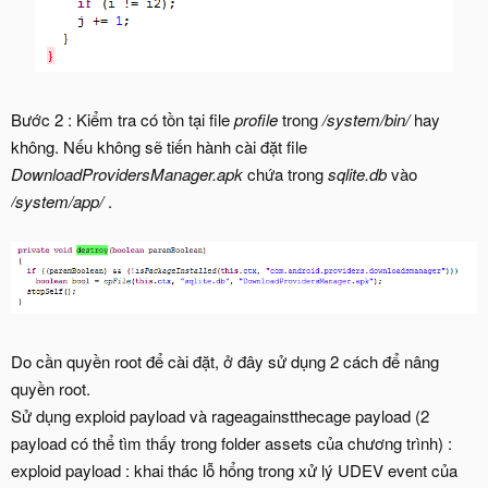
Bước 2 : Kiểm tra có tồn tại file
profile
trong
/system/bin/
hay
không. Nếu không sẽ tiến hành cài đặt file
DownloadProvidersManager.apk
chứa trong
sqlite.db
vào
/system/app/
.
Do cần quyền root để cài đặt, ở đây sử dụng 2 cách để nâng
quyền root.
Sử dụng exploid payload và rageagainstthecage payload (2
payload có thể tìm thấy trong folder assets của chương trình) :
exploid payload : khai thác lỗ hổng trong xử lý UDEV event của