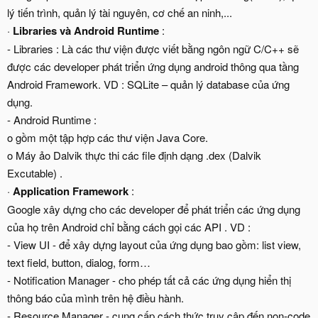
lý tiến trình, quản lý tài nguyên, cơ chế an ninh,...
·
Libraries và Android Runtime
:
- Libraries : Là các thư viện được viết bằng ngôn ngữ C/C++ sẽ
được các developer phát triển ứng dụng android thông qua tầng
Android Framework. VD : SQLite – quản lý database của ứng
dụng.
- Android Runtime :
o gồm một tập hợp các thư viện Java Core.
o Máy ảo Dalvik thực thi các file định dạng .dex (Dalvik
Excutable) .
·
Application Framework
:
Google xây dựng cho các developer để phát triển các ứng dụng
của họ trên Android chỉ bằng cách gọi các API . VD :
- View UI - để xây dựng layout của ứng dụng bao gồm: list view,
text field, button, dialog, form…
- Notification Manager - cho phép tất cả các ứng dụng hiển thị
thông báo của mình trên hệ điều hành.
- Resource Manager - cung cấp cách thức truy cập đến non-code