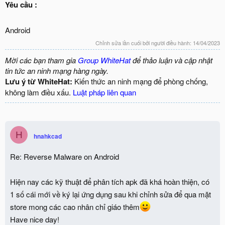
Yêu cầu :
Android
Chỉnh sửa lần cuối bởi người điều hành:
14/04/2023
Mời các bạn tham gia
Group WhiteHat
để thảo luận và cập nhật
tin tức an ninh mạng hàng ngày.
Lưu ý từ WhiteHat:
Kiến thức an ninh mạng để phòng chống,
không làm điều xấu.
Luật pháp liên quan
H
hnahkcad
Re: Reverse Malware on Android
Hiện nay các kỹ thuật để phân tích apk đã khá hoàn thiện, có
1 số cái mới về ký lại ứng dụng sau khi chỉnh sửa để qua mặt
store mong các cao nhân chỉ giáo thêm
Have nice day!