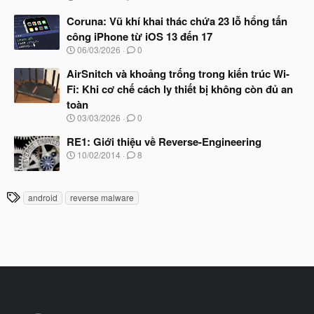
g
đ
à
Coruna: Vũ khí khai thác chứa 23 lỗ hổng tấn
ầ
y
u
công iPhone từ iOS 13 đến 17
b
N
06/03/2026
0
ắ
g
t
à
AirSnitch và khoảng trống trong kiến trúc Wi-
đ
y
ầ
Fi: Khi cơ chế cách ly thiết bị không còn đủ an
b
u
toàn
ắ
t
N
03/03/2026
0
đ
g
ầ
à
RE1: Giới thiệu về Reverse-Engineering
u
y
N
10/02/2014
8
b
g
ắ
à
t
y
T
đ
android
reverse malware
b
ầ
h
ắ
u
t
ẻ
đ
ầ
u