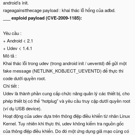
android’s init.
rageagainstthecage payload : khai thác lỗ hổng của adbd.
___ exploid payload (CVE-2009-1185):
Yêu cầu :
+ Android < 2.1
+ Udev < 1.4.1
Mô tả :
Khai thác lỗi trong udev (trong android init / ueventd) để gửi một
fake message (NETLINK_KOBJECT_UEVENTD) để thực thi
code dưới quyền root.
Chi tiết :
Udev là thành phần cung cấp chức năng quản lý các thiết bị, cho
phép thiết bị có thể “hotplug” và yêu cầu truy cập dưới quyền root
(ví dụ USB device).
Hoạt động của udev dựa trên thông điệp điều khiển từ nhân Linux
Kernel. Tuy nhiên khi thực thi, udev không kiểm tra nguồn gốc
của thông điệp điều khiển. Do đó một ứng dụng giả mạo cũng có