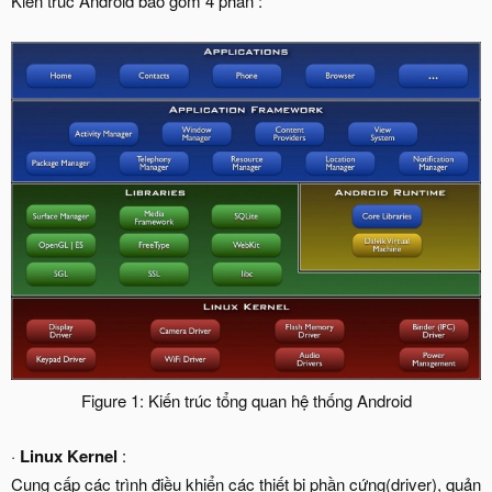
Kiến trúc Android bao gồm 4 phần :
Figure 1: Kiến trúc tổng quan hệ thống Android​
·
Linux Kernel
:
Cung cấp các trình điều khiển các thiết bị phần cứng(driver), quản