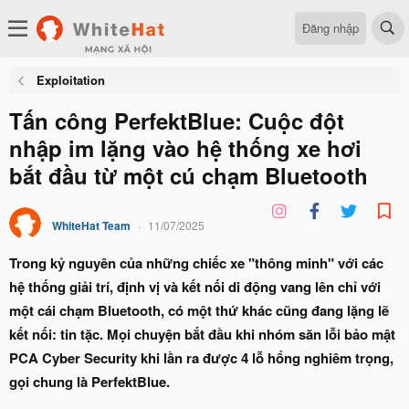
Đăng nhập
Exploitation
Tấn công PerfektBlue: Cuộc đột
nhập im lặng vào hệ thống xe hơi
bắt đầu từ một cú chạm Bluetooth
WhiteHat Team
11/07/2025
Trong kỷ nguyên của những chiếc xe "thông minh" với các
hệ thống giải trí, định vị và kết nối di động vang lên chỉ với
một cái chạm Bluetooth, có một thứ khác cũng đang lặng lẽ
kết nối: tin tặc. Mọi chuyện bắt đầu khi nhóm săn lỗi bảo mật
PCA Cyber Security khi lần ra được 4 lỗ hổng nghiêm trọng,
gọi chung là PerfektBlue.