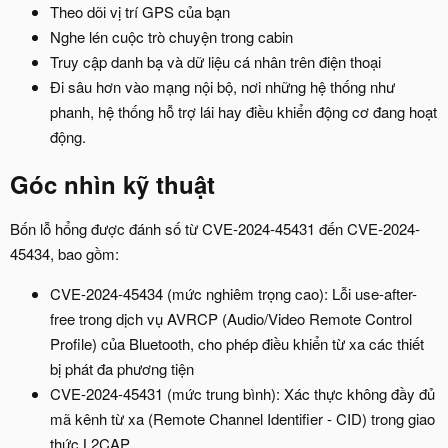
Theo dõi vị trí GPS của bạn
Nghe lén cuộc trò chuyện trong cabin
Truy cập danh bạ và dữ liệu cá nhân trên điện thoại
Đi sâu hơn vào mạng nội bộ, nơi những hệ thống như
phanh, hệ thống hỗ trợ lái hay điều khiển động cơ đang hoạt
động.
Góc nhìn kỹ thuật​
Bốn lỗ hổng được đánh số từ CVE-2024-45431 đến CVE-2024-
45434, bao gồm:
CVE-2024-45434 (mức nghiêm trọng cao): Lỗi use-after-
free trong dịch vụ AVRCP (Audio/Video Remote Control
Profile) của Bluetooth, cho phép điều khiển từ xa các thiết
bị phát đa phương tiện
CVE-2024-45431 (mức trung bình): Xác thực không đầy đủ
mã kênh từ xa (Remote Channel Identifier - CID) trong giao
thức L2CAP