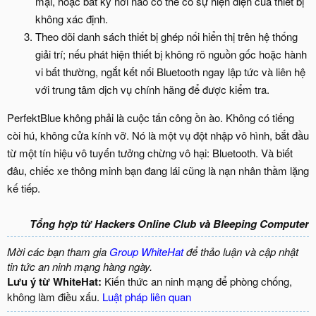
mại, hoặc bất kỳ nơi nào có thể có sự hiện diện của thiết bị
không xác định.
Theo dõi danh sách thiết bị ghép nối hiển thị trên hệ thống
giải trí; nếu phát hiện thiết bị không rõ nguồn gốc hoặc hành
vi bất thường, ngắt kết nối Bluetooth ngay lập tức và liên hệ
với trung tâm dịch vụ chính hãng để được kiểm tra.
PerfektBlue không phải là cuộc tấn công ồn ào. Không có tiếng
còi hú, không cửa kính vỡ. Nó là một vụ đột nhập vô hình, bắt đầu
từ một tín hiệu vô tuyến tưởng chừng vô hại: Bluetooth. Và biết
đâu, chiếc xe thông minh bạn đang lái cũng là nạn nhân thầm lặng
kế tiếp.
Tổng hợp từ Hackers Online Club và Bleeping Computer
Mời các bạn tham gia
Group WhiteHat
để thảo luận và cập nhật
tin tức an ninh mạng hàng ngày.
Lưu ý từ WhiteHat:
Kiến thức an ninh mạng để phòng chống,
không làm điều xấu.
Luật pháp liên quan