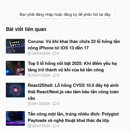
Bạn phải đăng nhập hoặc đăng ký để phản hồi tại đây.
Bài viết liên quan
Coruna: Vũ khí khai thác chứa 23 lỗ hổng tấn
công iPhone từ iOS 13 đến 17
N
06/03/2026
0
g
à
Top 5 lỗ hổng nổi bật 2025: Khi điểm yếu hạ
y
tầng trở thành vũ khí của kẻ tấn công
b
N
05/01/2026
0
ắ
g
t
à
React2Shell: Lỗ hổng CVSS 10.0 đẩy hệ sinh
đ
y
ầ
thái React/Next.js vào tâm bão tấn công toàn
b
u
cầu
ắ
t
N
09/12/2025
0
đ
g
ầ
à
Tấn công một lần, trúng nhiều đích: Polyglot
u
y
Payloads và nghệ thuật khai thác đa lớp
b
N
22/07/2025
0
ắ
g