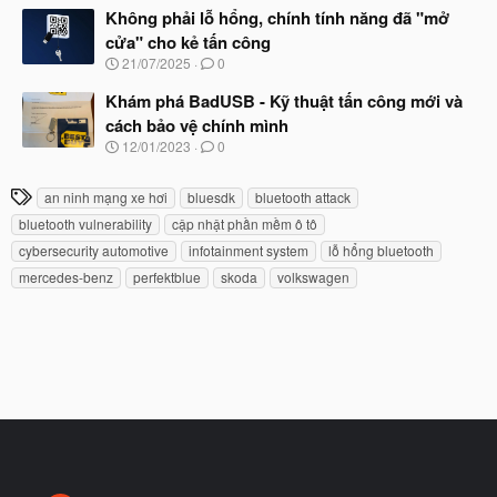
t
à
Không phải lỗ hổng, chính tính năng đã "mở
đ
y
ầ
cửa" cho kẻ tấn công
b
u
N
21/07/2025
0
ắ
g
t
à
Khám phá BadUSB - Kỹ thuật tấn công mới và
đ
y
ầ
cách bảo vệ chính mình
b
u
N
12/01/2023
0
ắ
g
t
à
đ
T
an ninh mạng xe hơi
bluesdk
bluetooth attack
y
ầ
h
b
u
bluetooth vulnerability
cập nhật phần mềm ô tô
ắ
ẻ
cybersecurity automotive
infotainment system
lỗ hổng bluetooth
t
đ
mercedes-benz
perfektblue
skoda
volkswagen
ầ
u