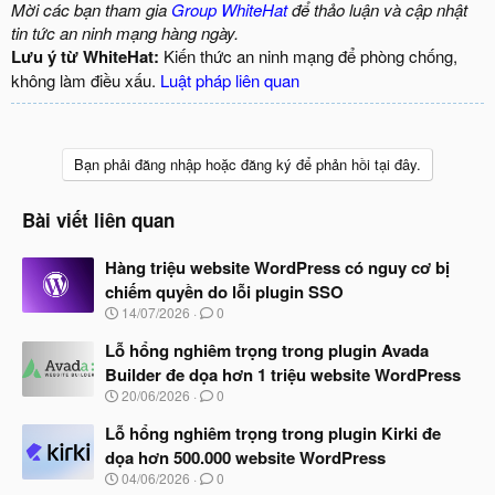
Mời các bạn tham gia
Group WhiteHat
để thảo luận và cập nhật
tin tức an ninh mạng hàng ngày.
Lưu ý từ WhiteHat:
Kiến thức an ninh mạng để phòng chống,
không làm điều xấu.
Luật pháp liên quan
Bạn phải đăng nhập hoặc đăng ký để phản hồi tại đây.
Bài viết liên quan
Hàng triệu website WordPress có nguy cơ bị
chiếm quyền do lỗi plugin SSO
N
14/07/2026
0
g
à
Lỗ hổng nghiêm trọng trong plugin Avada
y
Builder đe dọa hơn 1 triệu website WordPress
b
N
20/06/2026
0
ắ
g
t
à
Lỗ hổng nghiêm trọng trong plugin Kirki đe
đ
y
ầ
dọa hơn 500.000 website WordPress
b
u
N
04/06/2026
0
ắ
g