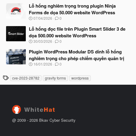
t
à
Lỗ hổng nghiêm trọng trong plugin Ninja
đ
y
ầ
Forms đe dọa 50.000 website WordPress
b
u
N
07/04/2026
0
ắ
g
t
à
Lỗ hổng đọc file trên Plugin Smart Slider 3 đe
đ
y
ầ
dọa 500.000 website WordPress
b
u
N
30/03/2026
0
ắ
g
t
à
Plugin WordPress Modular DS dính lỗ hổng
đ
y
ầ
nghiêm trọng cho phép chiếm quyền quản trị
b
u
N
16/01/2026
0
ắ
g
t
à
đ
T
cve-2023-28782
gravity forms
wordpress
y
ầ
h
b
u
ắ
ẻ
t
đ
ầ
u
@ 2009 -
2026
Bkav Cyber Security