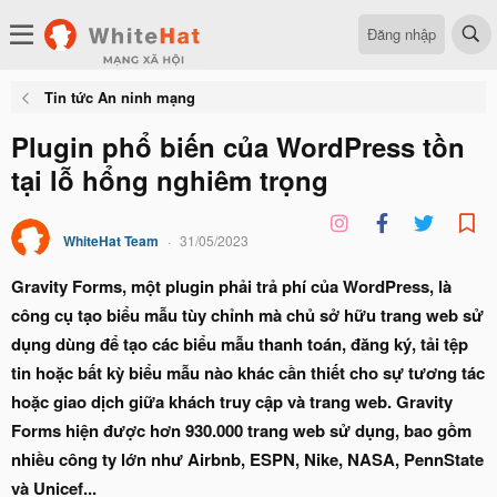
Đăng nhập
Tin tức An ninh mạng
Plugin phổ biến của WordPress tồn
tại lỗ hổng nghiêm trọng
WhiteHat Team
31/05/2023
Gravity Forms, một p
lugin phải trả phí của WordPress,
là
công cụ tạo biểu mẫu tùy chỉnh mà chủ sở hữu trang web sử
dụng dùng để tạo các biểu mẫu thanh toán, đăng ký, tải tệp
tin hoặc bất kỳ biểu mẫu nào khác cần thiết cho sự tương tác
hoặc giao dịch giữa khách truy cập và trang web. Gravity
Forms hiện được hơn 930.000 trang web sử dụng, bao gồm
nhiều công ty lớn như Airbnb, ESPN, Nike, NASA, PennState
và Unicef...