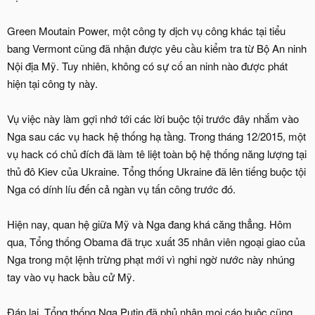
Green Moutain Power, một công ty dịch vụ công khác tại tiểu
bang Vermont cũng đã nhận được yêu cầu kiểm tra từ Bộ An ninh
Nội địa Mỹ. Tuy nhiên, không có sự cố an ninh nào được phát
hiện tại công ty này.
Vụ việc này làm gợi nhớ tới các lời buộc tội trước đây nhắm vào
Nga sau các vụ hack hệ thống hạ tầng. Trong tháng 12/2015, một
vụ hack có chủ đích đã làm tê liệt toàn bộ hệ thống năng lượng tại
thủ đô Kiev của Ukraine. Tổng thống Ukraine đã lên tiếng buộc tội
Nga có dính líu đến cả ngàn vụ tấn công trước đó.
Hiện nay, quan hệ giữa Mỹ và Nga đang khá căng thẳng. Hôm
qua, Tổng thống Obama đã trục xuất 35 nhân viên ngoại giao của
Nga trong một lệnh trừng phạt mới vì nghi ngờ nước này nhúng
tay vào vụ hack bầu cử Mỹ.
Đáp lại, Tổng thống Nga Putin đã phủ nhận mọi cáo buộc cũng