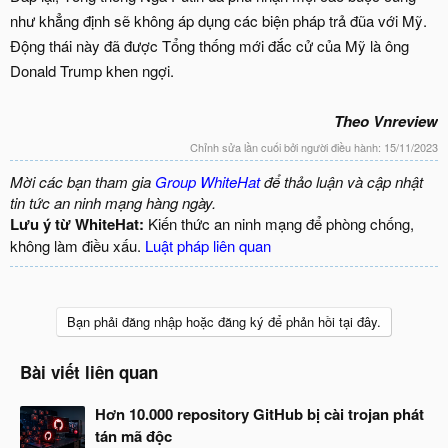
như khẳng định sẽ không áp dụng các biện pháp trả đũa với Mỹ.
Động thái này đã được Tổng thống mới đắc cử của Mỹ là ông
Donald Trump khen ngợi.
Theo Vnreview
Chỉnh sửa lần cuối bởi người điều hành:
15/11/2023
Mời các bạn tham gia
Group WhiteHat
để thảo luận và cập nhật
tin tức an ninh mạng hàng ngày.
Lưu ý từ WhiteHat:
Kiến thức an ninh mạng để phòng chống,
không làm điều xấu.
Luật pháp liên quan
Bạn phải đăng nhập hoặc đăng ký để phản hồi tại đây.
Bài viết liên quan
Hơn 10.000 repository GitHub bị cài trojan phát
tán mã độc