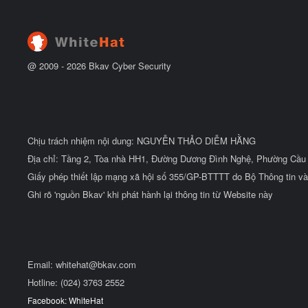
u
ắ
t
đ
ầ
u
@ 2009 -
2026
Bkav Cyber Security
Chịu trách nhiệm nội dung: NGUYỄN THẢO DIỄM HẰNG
Địa chỉ: Tầng 2, Tòa nhà HH1, Đường Dương Đình Nghệ, Phường Cầu 
Giấy phép thiết lập mạng xã hội số 355/GP-BTTTT do Bộ Thông tin và
Ghi rõ 'nguồn Bkav' khi phát hành lại thông tin từ Website này
Email:
whitehat@bkav.com
Hotline: (024) 3763 2552
Facebook: WhiteHat