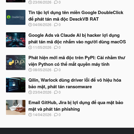
N
23/06/2026
0
g
à
Tin tặc lợi dụng tên miền Google DoubleClick
y
để phát tán mã độc DesckVB RAT
b
N
04/06/2026
0
ắ
g
t
à
Google Ads và Claude AI bị hacker lợi dụng
đ
y
ầ
phát tán mã độc nhắm vào người dùng macOS
b
u
N
11/05/2026
0
ắ
g
t
à
Phát hiện mới mã độc trên PyPI: Cài nhầm thư
đ
y
ầ
viện Python có thể mất quyền máy tính
b
u
N
08/05/2026
0
ắ
g
t
à
Qilin, Warlock dùng driver lỗi để vô hiệu hóa
đ
y
ầ
bảo mật, phát tán ransomware
b
u
N
23/04/2026
0
ắ
g
t
à
Email GitHub, Jira bị lợi dụng để qua mặt bảo
đ
y
ầ
mật và phát tán phishing
b
u
N
14/04/2026
0
ắ
g
t
à
đ
y
ầ
b