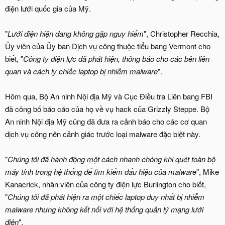
điện lưới quốc gia của Mỹ.
"
Lưới điện hiện đang không gặp nguy hiểm
", Christopher Recchia,
Ủy viên của Ủy ban Dịch vụ công thuộc tiểu bang Vermont cho
biết, "
Công ty điện lực đã phát hiện, thông báo cho các bên liên
quan và cách ly chiếc laptop bị nhiễm malware
".
Hôm qua, Bộ An ninh Nội địa Mỹ và Cục Điều tra Liên bang FBI
đã công bố báo cáo của họ về vụ hack của Grizzly Steppe. Bộ
An ninh Nội địa Mỹ cũng đã đưa ra cảnh báo cho các cơ quan
dịch vụ công nên cảnh giác trước loại malware đặc biệt này.
"
Chúng tôi đã hành động một cách nhanh chóng khi quét toàn bộ
máy tính trong hệ thống để tìm kiếm dấu hiệu của malware
", Mike
Kanacrick, nhân viên của công ty điện lực Burlington cho biết,
"
Chúng tôi đã phát hiện ra một chiếc laptop duy nhất bị nhiễm
malware nhưng không kết nối với hệ thống quản lý mạng lưới
điện
".