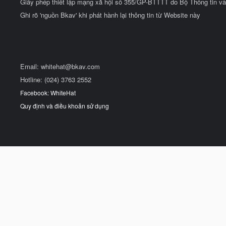
Giấy phép thiết lập mạng xã hội số 355/GP-BTTTT do Bộ Thông tin và
Ghi rõ 'nguồn Bkav' khi phát hành lại thông tin từ Website này
Email:
whitehat@bkav.com
Hotline: (024) 3763 2552
Facebook: WhiteHat
Quy định và điều khoản sử dụng