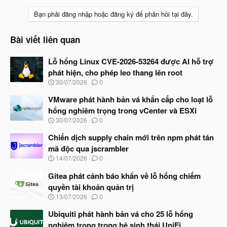
Bạn phải đăng nhập hoặc đăng ký để phản hồi tại đây.
Bài viết liên quan
Lỗ hổng Linux CVE-2026-53264 được AI hỗ trợ
phát hiện, cho phép leo thang lên root
N
30/07/2026
0
g
à
VMware phát hành bản vá khẩn cấp cho loạt lỗ
y
hổng nghiêm trọng trong vCenter và ESXi
b
N
30/07/2026
0
ắ
g
t
à
Chiến dịch supply chain mới trên npm phát tán
đ
y
ầ
mã độc qua jscrambler
b
u
N
14/07/2026
0
ắ
g
t
à
Gitea phát cảnh báo khẩn về lỗ hổng chiếm
đ
y
ầ
quyền tài khoản quản trị
b
u
N
13/07/2026
0
ắ
g
t
à
Ubiquiti phát hành bản vá cho 25 lỗ hổng
đ
y
ầ
nghiêm trọng trong hệ sinh thái UniFi