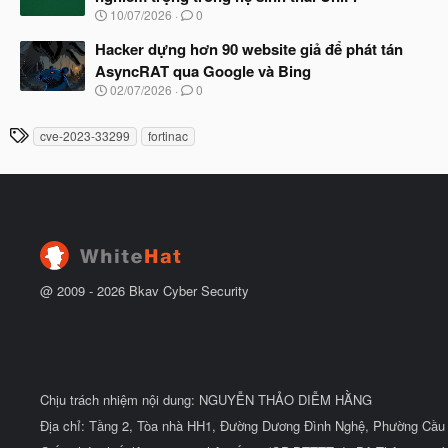
b
u
N
10/07/2026
0
ắ
g
t
à
Hacker dựng hơn 90 website giả để phát tán
đ
y
ầ
AsyncRAT qua Google và Bing
b
u
N
02/07/2026
0
ắ
g
t
à
đ
T
cve-2023-33299
fortinac
y
ầ
h
b
u
ắ
ẻ
t
đ
ầ
u
@ 2009 -
2026
Bkav Cyber Security
Chịu trách nhiệm nội dung: NGUYỄN THẢO DIỄM HẰNG
Địa chỉ: Tầng 2, Tòa nhà HH1, Đường Dương Đình Nghệ, Phường Cầu 