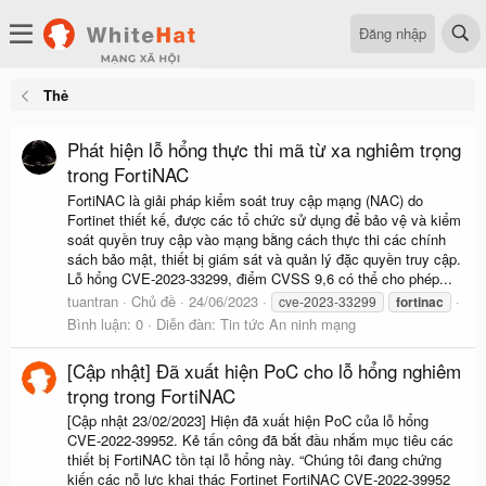
Đăng nhập
Thẻ
Phát hiện lỗ hổng thực thi mã từ xa nghiêm trọng
trong FortiNAC
FortiNAC là giải pháp kiểm soát truy cập mạng (NAC) do
Fortinet thiết kế, được các tổ chức sử dụng để bảo vệ và kiểm
soát quyền truy cập vào mạng bằng cách thực thi các chính
sách bảo mật, thiết bị giám sát và quản lý đặc quyền truy cập.
Lỗ hổng CVE-2023-33299, điểm CVSS 9,6 có thể cho phép...
tuantran
Chủ đề
24/06/2023
cve-2023-33299
fortinac
Bình luận: 0
Diễn đàn:
Tin tức An ninh mạng
[Cập nhật] Đã xuất hiện PoC cho lỗ hổng nghiêm
trọng trong FortiNAC
[Cập nhật 23/02/2023] Hiện đã xuất hiện PoC của lỗ hổng
CVE-2022-39952. Kẻ tấn công đã bắt đầu nhắm mục tiêu các
thiết bị FortiNAC tồn tại lỗ hổng này. “Chúng tôi đang chứng
kiến các nỗ lực khai thác Fortinet FortiNAC CVE-2022-39952