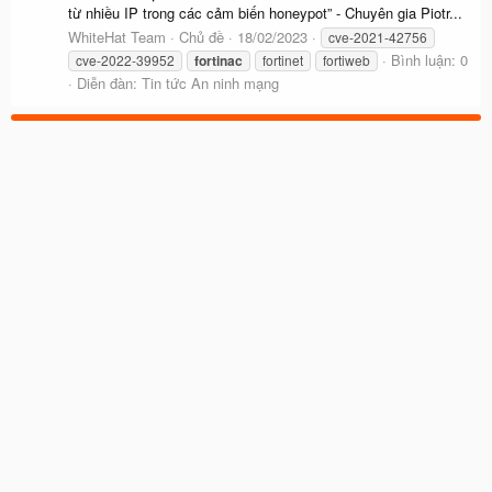
từ nhiều IP trong các cảm biến honeypot” - Chuyên gia Piotr...
WhiteHat Team
Chủ đề
18/02/2023
cve-2021-42756
Bình luận: 0
cve-2022-39952
fortinac
fortinet
fortiweb
Diễn đàn:
Tin tức An ninh mạng