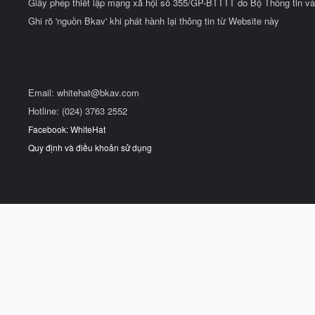
Giấy phép thiết lập mạng xã hội số 355/GP-BTTTT do Bộ Thông tin và
Ghi rõ 'nguồn Bkav' khi phát hành lại thông tin từ Website này
Email:
whitehat@bkav.com
Hotline: (024) 3763 2552
Facebook: WhiteHat
Quy định và điều khoản sử dụng