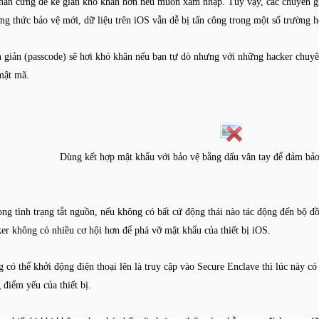
phần cứng để kẻ gian khó khăn hơn nếu muốn xâm nhập. Tuy vậy, các chuyên gi
ng thức bảo vệ mới, dữ liệu trên iOS vẫn dễ bị tấn công trong một số trường h
giản (passcode) sẽ hơi khó khăn nếu bạn tự dò nhưng với những hacker chuyên n
 mật mã.
Dùng kết hợp mật khẩu với bảo vệ bằng dấu vân tay để đảm bảo
ong tình trạng tắt nguồn, nếu không có bất cứ động thái nào tác động đến bộ đ
ker không có nhiều cơ hội hơn để phá vỡ mật khẩu của thiết bị iOS.
 có thể khởi động điện thoại lên là truy cập vào Secure Enclave thì lúc này c
 điểm yếu của thiết bị.