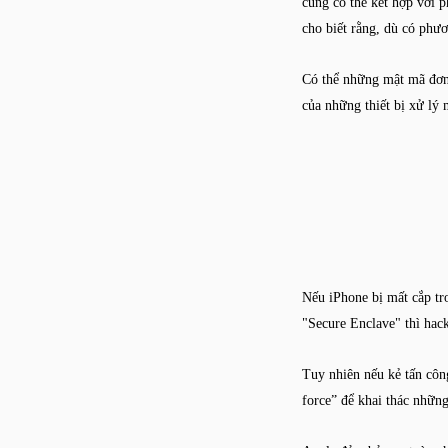
cũng có thể kết hợp với 
cho biết rằng, dù có phươ
Có thể những mật mã đơn 
của những thiết bị xử lý
Nếu iPhone bị mất cắp tr
"Secure Enclave" thì hac
Tuy nhiên nếu kẻ tấn công
force” để khai thác những