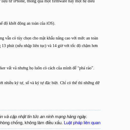
 liệu từ iPhone, thông qua một firmware hay một hệ điều
chế độ khởi động an toàn của iOS).
rong vẫn có tùy chọn cho mật khẩu nâng cao với mức an toàn
 13 phút (nếu nhập liên tục) và 14 giờ với tốc độ chậm hơn
ker vất vả nhưng họ luôn có cách của mình để “phá rào”.
i nhiều ký tự, số và ký tự đặc biệt. Chỉ có thế thì những dữ
ận và cập nhật tin tức an ninh mạng hàng ngày.
phòng chống, không làm điều xấu.
Luật pháp liên quan