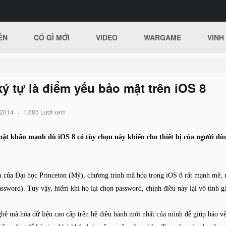
ÊN
CÓ GÌ MỚI
VIDEO
WARGAME
VINH
ý tự là điểm yếu bảo mật trên iOS 8
/2014
1.685 Lượt xem
mật khẩu mạnh dù iOS 8 có tùy chọn này khiến cho thiết bị của người dù
h của Đại học Princeton (Mỹ), chương trình mã hóa trong
iOS 8 rất mạnh mẽ
,
ssword). Tuy vậy, hiếm khi họ lại chọn password, chính điều này lại vô tình g
ghệ mã hóa dữ liệu cao cấp trên hệ điều hành mới nhất của mình để giúp bảo 