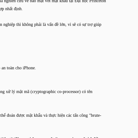
a nghiên cứu về bảo mật với mật khẩu tại Đại học Princeton
ợp nhất định.
ghiệp thì không phải là vấn đề lớn, vì sẽ có sự trợ giúp
 an toàn cho iPhone.
ồng xử lý mật mã (cryptographic co-processor) có tên
ó thể đoán được mật khẩu và thực hiện các tấn công “brute-