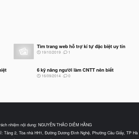
Tìm trang web hỗ trợ kí tự đặc biệt uy tín
N
19/10/2019
1
g
à
y
iệt
6 kỹ năng người làm CNTT nên biết
b
N
16/09/2014
0
ắ
g
t
à
đ
y
ầ
b
u
ắ
t
đ
ầ
u
trách nhiệm nội dung: NGUYỄN THẢO DIỄM HẰNG
hỉ: Tầng 2, Tòa nhà HH1, Đường Dương Đình Nghệ, Phường Cầu Giấy, TP Hà 