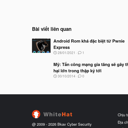
Bài viết liên quan
Android Rom khá đặc biệt từ Pwnie
Express
N
28/01/2021
1
g
à
Mỹ: Tấn công mạng gia tăng sẽ gây th
y
hại lớn trong thập kỷ tới
b
ắ
N
30/10/2014
0
t
g
đ
à
ầ
y
u
b
ắ
t
đ
ầ
Chịu 
u
Địa c
@ 2009 -
2026
Bkav Cyber Security