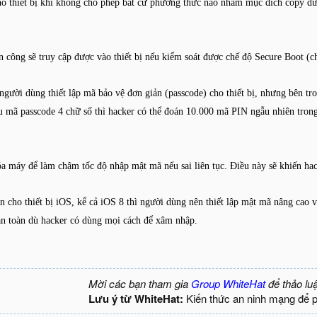
o thiết bị khi không cho phép bất cứ phương thức nào nhằm mục đích copy dữ
ấn công sẽ truy cập được vào thiết bị nếu kiểm soát được chế độ Secure Boot (
người dùng thiết lập mã bảo vệ đơn giản (passcode) cho thiết bị, nhưng bên t
ếu mã passcode 4 chữ số thì hacker có thể đoán 10.000 mã PIN ngẫu nhiên trong
a máy để làm chậm tốc độ nhập mật mã nếu sai liên tục. Điều này sẽ khiến hac
 cho thiết bị iOS, kể cả iOS 8 thì người dùng nên thiết lập mật mã nâng cao vớ
n toàn dù hacker có dùng mọi cách để xâm nhập.
Mời các bạn tham gia
Group WhiteHat
để thảo lu
Lưu ý từ WhiteHat:
Kiến thức an ninh mạng để 