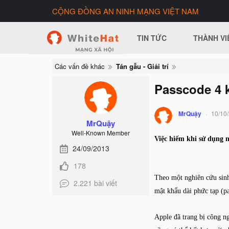
CỘNG ĐỒNG AN NINH MẠNG VIỆT NAM
TIN TỨC
THÀNH VI
Các vấn đề khác
Tán gẫu - Giải trí
Passcode 4 k
MrQuậy
10/10
MrQuậy
Well-Known Member
Việc hiếm khi sử dụng 
24/09/2013
178
Theo một nghiên cứu sin
2.221 bài viết
mật khẩu dài phức tạp (pa
Apple đã trang bị công n