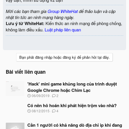
Mời các bạn tham gia
Group WhiteHat
để thảo luận và cập
nhật tin tức an ninh mạng hàng ngày.
Lưu ý từ WhiteHat:
Kiến thức an ninh mạng để phòng chống,
không làm điều xấu.
Luật pháp liên quan
Bạn phải đăng nhập hoặc đăng ký để phản hồi tại đây.
Bài viết liên quan
'Hack' mini game khủng long của trình duyệt
Google Chrome hoặc Chim Lạc
N
06/09/2019
2
g
à
Có nên hô hoán khi phát hiện trộm vào nhà?
y
N
08/12/2015
4
b
g
ắ
à
t
Cần 1 người có khả năng dò địa chỉ ip khi đang
y
đ
b