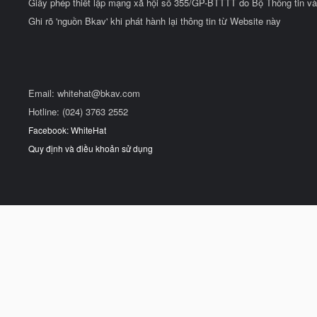
Giấy phép thiết lập mạng xã hội số 355/GP-BTTTT do Bộ Thông tin và
Ghi rõ 'nguồn Bkav' khi phát hành lại thông tin từ Website này
Email:
whitehat@bkav.com
Hotline: (024) 3763 2552
Facebook: WhiteHat
Quy định và điều khoản sử dụng