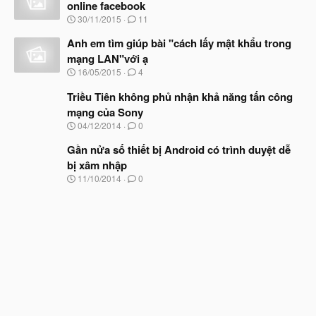
online facebook
ầ
ắ
N
u
30/11/2015
11
t
g
đ
à
Anh em tìm giúp bài "cách lấy mật khẩu trong
ầ
y
u
mạng LAN"với ạ
b
N
16/05/2015
4
ắ
g
t
à
Triều Tiên không phủ nhận khả năng tấn công
đ
y
ầ
mạng của Sony
b
u
N
04/12/2014
0
ắ
g
t
à
Gần nửa số thiết bị Android có trình duyệt dễ
đ
y
ầ
bị xâm nhập
b
u
N
11/10/2014
0
ắ
g
t
à
đ
y
ầ
b
u
ắ
t
đ
ầ
u