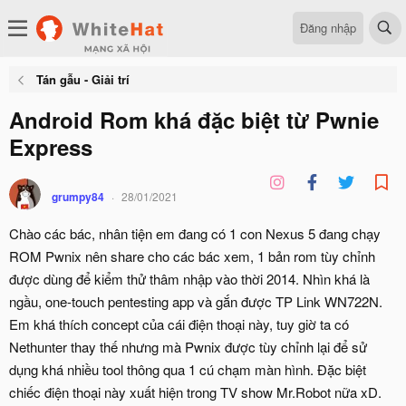
Đăng nhập
Tán gẫu - Giải trí
Android Rom khá đặc biệt từ Pwnie
Express
grumpy84
28/01/2021
Chào các bác, nhân tiện em đang có 1 con Nexus 5 đang chạy
ROM Pwnix nên share cho các bác xem, 1 bản rom tùy chỉnh
được dùng để kiểm thử thâm nhập vào thời 2014. Nhìn khá là
ngầu, one-touch pentesting app và gắn được TP Link WN722N.
Em khá thích concept của cái điện thoại này, tuy giờ ta có
Nethunter thay thế nhưng mà Pwnix được tùy chỉnh lại để sử
dụng khá nhiều tool thông qua 1 cú chạm màn hình. Đặc biệt
chiếc điện thoại này xuất hiện trong TV show Mr.Robot nữa xD.