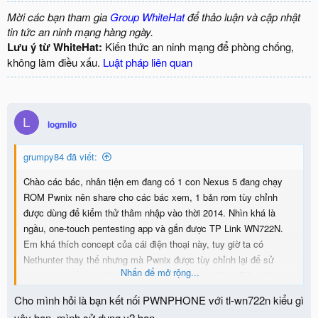
Mời các bạn tham gia
Group WhiteHat
để thảo luận và cập nhật
tin tức an ninh mạng hàng ngày.
Lưu ý từ WhiteHat:
Kiến thức an ninh mạng để phòng chống,
không làm điều xấu.
Luật pháp liên quan
L
logmilo
grumpy84 đã viết:
Chào các bác, nhân tiện em đang có 1 con Nexus 5 đang chạy
ROM Pwnix nên share cho các bác xem, 1 bản rom tùy chỉnh
được dùng để kiểm thử thâm nhập vào thời 2014. Nhìn khá là
ngầu, one-touch pentesting app và gắn được TP Link WN722N.
Em khá thích concept của cái điện thoại này, tuy giờ ta có
Nethunter thay thế nhưng mà Pwnix được tùy chỉnh lại để sử
Nhấn để mở rộng...
dụng khá nhiều tool thông qua 1 cú chạm màn hình. Đặc biệt
chiếc điện thoại này xuất hiện trong TV show Mr.Robot nữa xD.
Cho mình hỏi là bạn kết nối PWNPHONE với tl-wn722n kiểu gì
vậy bạn, mình sử dụng v2 bạn