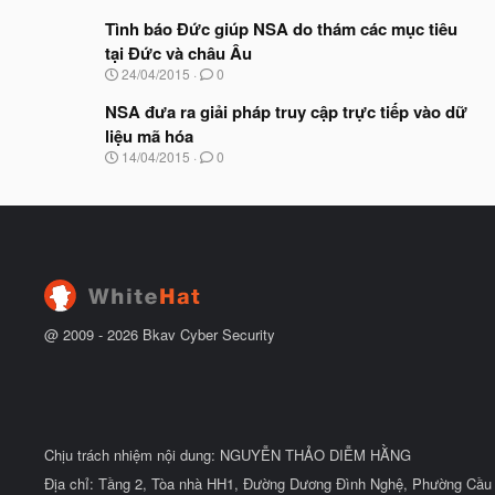
g
t
à
Tình báo Đức giúp NSA do thám các mục tiêu
đ
y
ầ
tại Đức và châu Âu
b
u
N
24/04/2015
0
ắ
g
t
à
NSA đưa ra giải pháp truy cập trực tiếp vào dữ
đ
y
ầ
liệu mã hóa
b
u
N
14/04/2015
0
ắ
g
t
à
đ
y
ầ
b
u
ắ
t
đ
ầ
u
@ 2009 -
2026
Bkav Cyber Security
Chịu trách nhiệm nội dung: NGUYỄN THẢO DIỄM HẰNG
Địa chỉ: Tầng 2, Tòa nhà HH1, Đường Dương Đình Nghệ, Phường Cầu 