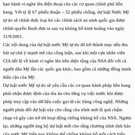
hạn hành vi nghe lén điện thoại của các cơ quan chính phủ liên
bang. Với tỷ lệ 67 phiếu thuận – 32 phiếu chống, dự luật Nước Mỹ
tự do sẽ chính thức loại bỏ các chính sách an ninh quốc gia được
chính quyền Bush đưa ra sau vụ khủng bố kinh hoàng vào ngày
11/9/2001.
Các nội dung của dự luật nước Mỹ tự do đã trở thành mục tiêu thu
hút sự chú ý mạnh mẽ của công luận, sau khi một cựu nhân viên
CIA tiết lộ về hành vi nghe lén trên diện rộng của NSA đối với cả
người dân Mỹ lẫn các quốc gia khác, bao gồm cả những đồng minh
thân cận của Mỹ.
Dự luật nước Mỹ tự do sẽ yêu cầu các cơ quan hành pháp liên bang
phải nhận được lệnh của tòa án cho từng vụ việc trước khi được
phép truy cập vào dữ liệu cuộc gọi từ các hãng công nghệ. Những
người phản đối dự luật này cho rằng chu trình mới là quá chậm
chạp và gây cản trở tới hoạt động chống khủng bố của NSA. Ngược
lại, những người ủng hộ dự luật mới cho rằng chương trình tình báo
của nước Mỹ hiện nay không thể chống khủng bố một cách hiệu