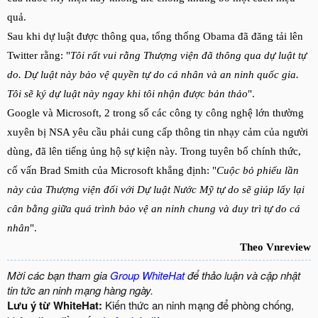
quả.
Sau khi dự luật được thông qua, tổng thống Obama đã đăng tải lên
Twitter rằng: "
Tôi rất vui rằng Thượng viện đã thông qua dự luật tự
do.
Dự luật này bảo vệ quyền tự do cá nhân và an ninh quốc gia.
Tôi sẽ ký dự luật này ngay khi tôi nhận được bản thảo
".
Google và Microsoft, 2 trong số các công ty công nghệ lớn thường
xuyên bị NSA yêu cầu phải cung cấp thông tin nhạy cảm của người
dùng, đã lên tiếng ủng hộ sự kiện này. Trong tuyên bố chính thức,
cố vấn Brad Smith của Microsoft khẳng định: "
Cuộc bỏ phiếu lần
này của Thượng viện đối với Dự luật Nước Mỹ tự do sẽ giúp lấy lại
cân bằng giữa quá trình bảo vệ an ninh chung và duy trì tự do cá
nhân
".
Theo Vnreview
Mời các bạn tham gia
Group WhiteHat
để thảo luận và cập nhật
tin tức an ninh mạng hàng ngày.
Lưu ý từ WhiteHat:
Kiến thức an ninh mạng để phòng chống,