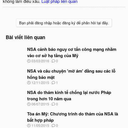
không làm điều xấu.
Luật pháp liên quan
Bạn phải đăng nhập hoặc đăng ký để phản hồi tại đây.
Bài viết liên quan
NSA cảnh báo nguy cơ tấn công mạng nhằm
vào cơ sở hạ tầng của Mỹ
N
03/03/2016
0
g
à
NSA và câu chuyện 'mờ ám' đằng sau các lỗ
y
hổng bảo mật
b
N
12/11/2015
1
ắ
g
t
à
NSA do thám kinh tế chống lại nước Pháp
đ
y
ầ
trong hơn 10 năm qua
b
u
N
06/07/2015
0
ắ
g
t
à
Tòa án Mỹ: Chương trình do thám của NSA là
đ
y
ầ
bất hợp pháp
b
u
N
11/05/2015
0
ắ