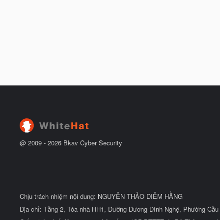
t
đ
ầ
u
@ 2009 -
2026
Bkav Cyber Security
Chịu trách nhiệm nội dung: NGUYỄN THẢO DIỄM HẰNG
Địa chỉ: Tầng 2, Tòa nhà HH1, Đường Dương Đình Nghệ, Phường Cầu 