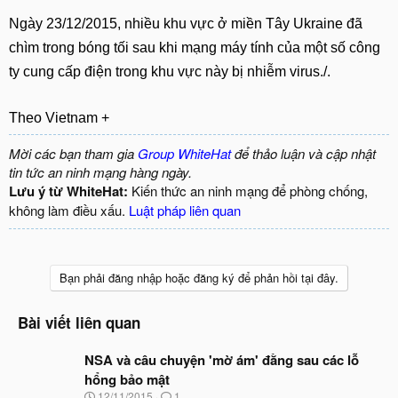
Ngày 23/12/2015, nhiều khu vực ở miền Tây Ukraine đã
chìm trong bóng tối sau khi mạng máy tính của một số công
ty cung cấp điện trong khu vực này bị nhiễm virus./.
Theo Vietnam +
Mời các bạn tham gia
Group WhiteHat
để thảo luận và cập nhật
tin tức an ninh mạng hàng ngày.
Lưu ý từ WhiteHat:
Kiến thức an ninh mạng để phòng chống,
không làm điều xấu.
Luật pháp liên quan
Bạn phải đăng nhập hoặc đăng ký để phản hồi tại đây.
Bài viết liên quan
NSA và câu chuyện 'mờ ám' đằng sau các lỗ
hổng bảo mật
N
12/11/2015
1