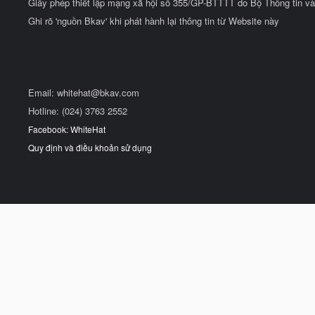
Giấy phép thiết lập mạng xã hội số 355/GP-BTTTT do Bộ Thông tin và
Ghi rõ 'nguồn Bkav' khi phát hành lại thông tin từ Website này
Email:
whitehat@bkav.com
Hotline: (024) 3763 2552
Facebook: WhiteHat
Quy định và điều khoản sử dụng