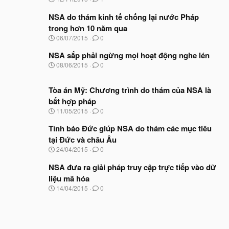
g
à
NSA do thám kinh tế chống lại nước Pháp
y
trong hơn 10 năm qua
b
N
06/07/2015
0
ắ
g
t
à
NSA sắp phải ngừng mọi hoạt động nghe lén
đ
y
ầ
N
08/06/2015
0
b
u
g
ắ
à
t
Tòa án Mỹ: Chương trình do thám của NSA là
y
đ
b
bất hợp pháp
ầ
ắ
N
u
11/05/2015
0
t
g
đ
à
Tình báo Đức giúp NSA do thám các mục tiêu
ầ
y
u
tại Đức và châu Âu
b
N
24/04/2015
0
ắ
g
t
à
NSA đưa ra giải pháp truy cập trực tiếp vào dữ
đ
y
ầ
liệu mã hóa
b
u
N
14/04/2015
0
ắ
g
t
à
đ
y
ầ
b
u
ắ