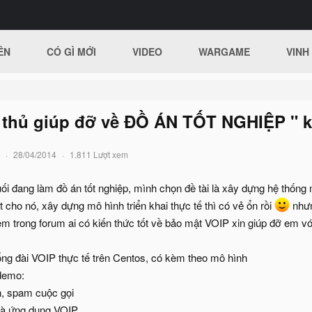
ÊN
CÓ GÌ MỚI
VIDEO
WARGAME
VINH
 thủ giúp đỡ về ĐỒ ÁN TỐT NGHIỆP " k
28/04/2014
1.811 Lượt xem
ối đang làm đồ án tốt nghiệp, mình chọn đề tài là xây dựng hệ thốn
cho nó, xây dựng mô hình triển khai thực tế thì có vẻ ổn rồi
nhưn
 trong forum ai có kiến thức tốt về bảo mật VOIP xin giúp đỡ em v
tổng đài VOIP thực tế trên Centos, có kèm theo mô hình
 demo:
n, spam cuộc gọi
 và ứng dụng VOIP