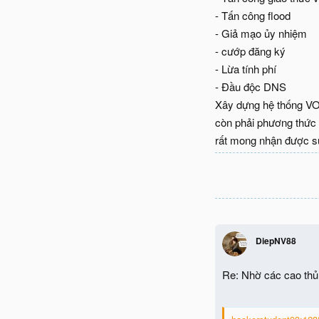
- Tấn công flood
- Giả mạo ủy nhiệm
- cướp đăng ký
- Lừa tính phí
- Đầu độc DNS
Xây dựng hệ thống VO
còn phải phương thức t
rất mong nhận được s
DiepNV88
Re: Nhờ các cao th