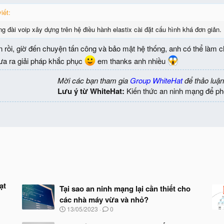
iết:
g đài voip xây dựng trên hệ điều hành elastix cài đặt cấu hình khá đơn giản.
n rồi, giờ đến chuyện tấn công và bảo mật hệ thống, anh có thể làm 
ưa ra giải pháp khắc phục
em thanks anh nhiều
Mời các bạn tham gia
Group WhiteHat
để thảo luận
Lưu ý từ WhiteHat:
Kiến thức an ninh mạng để ph
ạt
Tại sao an ninh mạng lại cần thiết cho
các nhà máy vừa và nhỏ?
N
13/05/2023
0
g