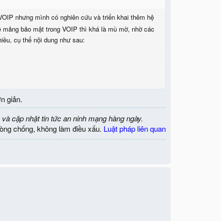
 VOIP nhưng mình có nghiên cứu và triển khai thêm hệ
 mảng bảo mật trong VOIP thì khá là mù mờ, nhờ các
iều, cụ thể nội dung như sau:
n giản.
 và cập nhật tin tức an ninh mạng hàng ngày.
òng chống, không làm điều xấu.
Luật pháp liên quan
úp em với ạ, đây là đề tài tốt nghiệp của em, rất mong