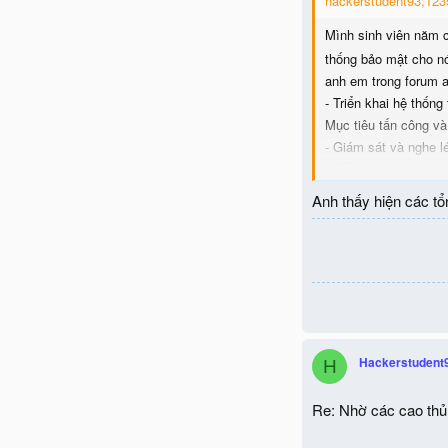
hackerstudent93;1235
Mình sinh viên năm c
thống bảo mật cho nó
anh em trong forum a
- Triển khai hệ thốn
Mục tiêu tấn công v
- Giám sát và nghe l
- Tấn công giao thứ
- Tấn công flood
Anh thấy hiện các tổ
- Giả mạo ủy nhiệm
- cướp đăng ký
- Lừa tính phí
- Đầu độc DNS
Xây dựng hệ thống 
còn phải phương thức
nhận được sự phản h
Hackerstudent
H
Re: Nhờ các cao th