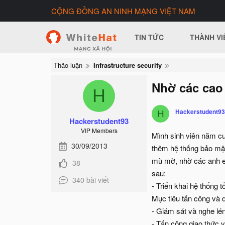
CỘNG ĐỒNG AN NINH MẠNG VIỆT NAM
TIN TỨC
THÀNH VI
Thảo luận
Infrastructure security
Nhờ các cao
H
Hackerstudent93
H
Hackerstudent93
VIP Members
Mình sinh viên năm cu
30/09/2013
thêm hệ thống bảo mật 
mù mờ, nhờ các anh em
38
sau:
340 bài viết
- Triển khai hệ thống 
Mục tiêu tấn công và
- Giám sát và nghe lé
- Tấn công giao thức