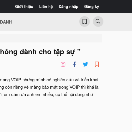
Giới thiệu
Liên hệ
Đăng nhập
Đăng ký
 DANH
hông dành cho tập sự "
g mạng VOIP nhưng mình có nghiên cứu và triển khai
g còn riêng về mảng bảo mật trong VOIP thì khá là
ới, em cám ơn anh em nhiều, cụ thể nội dung như