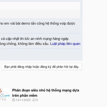
cho em vài bài demo tấn công hệ thống voip được
 và cập nhật tin tức an ninh mạng hàng ngày.
òng chống, không làm điều xấu.
Luật pháp liên quan
Bạn phải đăng nhập hoặc đăng ký để phản hồi tại đây.
Phân đoạn siêu nhỏ hệ thống mạng dựa
trên phần mềm
N
14/11/2022
0
g