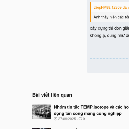
DiepNV88;12359 đã v
Anh thấy hiện các tổn
xây dựng thì đơn giả
không ạ, cũng như đ
Bài viết liên quan
Nhóm tin tặc TEMP.Isotope và các ho
động tấn công mạng công nghiệp
N
27/09/2025
0
g
à