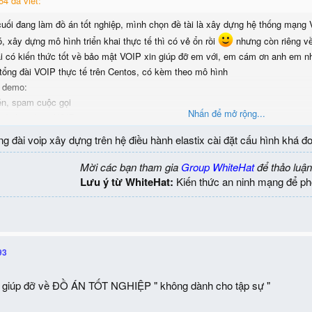
4 đã viết:
uối đang làm đồ án tốt nghiệp, mình chọn đề tài là xây dựng hệ thống mạng
, xây dựng mô hình triển khai thực tế thì có vẻ ổn rồi
nhưng còn riêng về
i có kiến thức tốt về bảo mật VOIP xin giúp đỡ em với, em cám ơn anh em nh
g tổng đài VOIP thực tế trên Centos, có kèm theo mô hình
à demo:
én, spam cuộc gọi
Nhấn để mở rộng...
c và ứng dụng VOIP
ng đài voip xây dựng trên hệ điều hành elastix cài đặt cấu hình khá đơ
Mời các bạn tham gia
Group WhiteHat
để thảo luận
Lưu ý từ WhiteHat:
Kiến thức an ninh mạng để ph
VOIP SECURITY chống lại các cuộc tấn công
 tấn công nữa em không kể ra, anh em nào thực sự giỏi về lĩnh vực này thì gi
ồi chân thành và góp ý từ các anh em trong forum
93
ủ giúp đỡ về ĐỒ ÁN TỐT NGHIỆP " không dành cho tập sự "