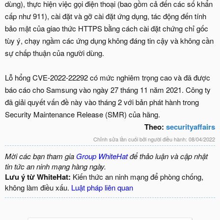
dùng), thực hiện việc gọi điện thoại (bao gồm cả đến các số khẩn
cấp như 911), cài đặt và gỡ cài đặt ứng dụng, tác động đến tính
bảo mật của giao thức HTTPS bằng cách cài đặt chứng chỉ gốc
tùy ý, chạy ngầm các ứng dụng không đáng tin cậy và không cần
sự chấp thuận của người dùng.
Lỗ hổng CVE-2022-22292 có mức nghiêm trọng cao và đã được
báo cáo cho Samsung vào ngày 27 tháng 11 năm 2021. Công ty
đã giải quyết vấn đề này vào tháng 2 với bản phát hành trong
Security Maintenance Release (SMR) của hãng.
Theo:
securityaffairs
Chỉnh sửa lần cuối bởi người điều hành:
08/04/2022
Mời các bạn tham gia
Group WhiteHat
để thảo luận và cập nhật
tin tức an ninh mạng hàng ngày.
Lưu ý từ WhiteHat:
Kiến thức an ninh mạng để phòng chống,
không làm điều xấu.
Luật pháp liên quan