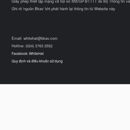
Giấy phép thiết lập mạng xã hội số 355/GP-BTTTT do Bộ Thông tin và
Ghi rõ 'nguồn Bkav' khi phát hành lại thông tin từ Website này
Email:
whitehat@bkav.com
Hotline: (024) 3763 2552
Facebook: WhiteHat
Quy định và điều khoản sử dụng