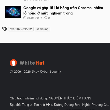
g
t
à
Google vá gấp 151 lỗ hổng trên Chrome, nhiều
đ
y
ầ
lỗ hổng ở mức nghiêm trọng
b
u
N
01/06/2026
0
ắ
g
t
à
đ
T
cve-2022-22292
samsung
y
ầ
h
b
u
ắ
ẻ
t
đ
ầ
u
@ 2009 -
2026
Bkav Cyber Security
Chịu trách nhiệm nội dung: NGUYỄN THẢO DIỄM HẰNG
Địa chỉ: Tầng 2, Tòa nhà HH1, Đường Dương Đình Nghệ, Phường Cầu 