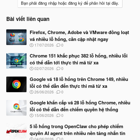
Bạn phải đăng nhập hoặc đăng ký để phản hồi tại đây.
Bài viết liên quan
Firefox, Chrome, Adobe và VMware đồng loạt
vá nhiều lỗ hổng, cần cập nhật ngay
N
17/07/2026
0
g
à
Chrome 151 khắc phục 382 lỗ hổng, nhiều lỗi
y
có thể dẫn tới thực thi mã từ xa
b
N
02/07/2026
0
ắ
g
t
à
Google vá 18 lỗ hổng trên Chrome 149, nhiều
đ
y
ầ
lỗi có thể dẫn đến thực thi mã từ xa
b
u
N
26/06/2026
0
ắ
g
t
à
Google khẩn cấp vá 28 lỗ hổng Chrome, nhiều
đ
y
ầ
lỗi có thể dẫn đến chiếm quyền hệ thống
b
u
N
15/06/2026
0
ắ
g
t
à
5 lỗ hổng trong OpenClaw cho phép chiếm
đ
y
ầ
quyền AI agent trên nhiều nền tảng nhắn tin
b
u
N
04/06/2026
0
ắ