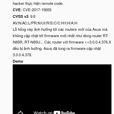
hacker thực hiện remote code.
CVE
: CVE-2017-15655
CVSS v3
: 9.6
AV:N/AC:L/PR:N/UI:R/S:C/C:H/I:H/A:H
Lỗ hổng này ảnh hưởng tới các routers mới của Asus mà
không cập nhật tới firmware mới nhất như dòng router RT-
N65R, RT-N65U... Các router với firmware <=3.0.0.4.376.X
đều bị ảnh hưởng. Asus đã tung ra firmware cập nhật
3.0.0.4.378.
Demo