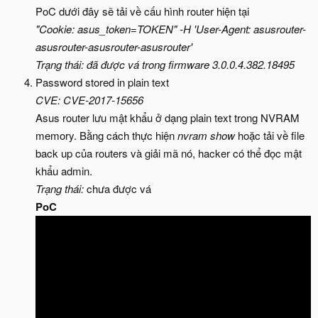
PoC dưới đây sẽ tải về cấu hình router hiện tại
"Cookie: asus_token=TOKEN" -H 'User-Agent: asusrouter-
asusrouter-asusrouter-asusrouter'
Trạng thái: đã được vá trong firmware 3.0.0.4.382.18495
Password stored in plain text
CVE: CVE-2017-15656
Asus router lưu mật khẩu ở dạng plain text trong NVRAM
memory. Bằng cách thực hiện
nvram show
hoặc tải về file
back up của routers và giải mã nó, hacker có thể đọc mật
khẩu admin.
Trạng thái:
chưa được vá
PoC