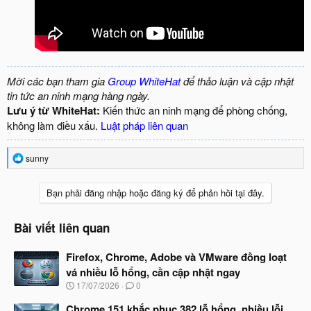
Mời các bạn tham gia
Group WhiteHat
để thảo luận và cập nhật
tin tức an ninh mạng hàng ngày.
Lưu ý từ WhiteHat:
Kiến thức an ninh mạng để phòng chống,
không làm điều xấu.
Luật pháp liên quan
R
sunny
e
a
c
Bạn phải đăng nhập hoặc đăng ký để phản hồi tại đây.
t
i
o
Bài viết liên quan
n
s
Firefox, Chrome, Adobe và VMware đồng loạt
:
vá nhiều lỗ hổng, cần cập nhật ngay
N
17/07/2026
0
g
à
Chrome 151 khắc phục 382 lỗ hổng, nhiều lỗi