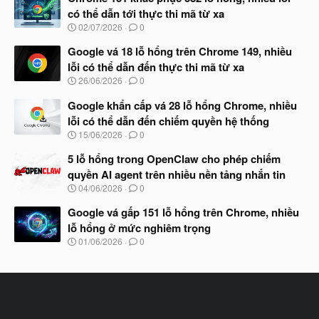
y
có thể dẫn tới thực thi mã từ xa
b
N
02/07/2026
0
ắ
g
t
à
Google vá 18 lỗ hổng trên Chrome 149, nhiều
đ
y
ầ
lỗi có thể dẫn đến thực thi mã từ xa
b
u
N
26/06/2026
0
ắ
g
t
à
Google khẩn cấp vá 28 lỗ hổng Chrome, nhiều
đ
y
ầ
lỗi có thể dẫn đến chiếm quyền hệ thống
b
u
N
15/06/2026
0
ắ
g
t
à
5 lỗ hổng trong OpenClaw cho phép chiếm
đ
y
ầ
quyền AI agent trên nhiều nền tảng nhắn tin
b
u
N
04/06/2026
0
ắ
g
t
à
Google vá gấp 151 lỗ hổng trên Chrome, nhiều
đ
y
ầ
lỗ hổng ở mức nghiêm trọng
b
u
N
01/06/2026
0
ắ
g
t
à
đ
y
ầ
b
u
ắ
t