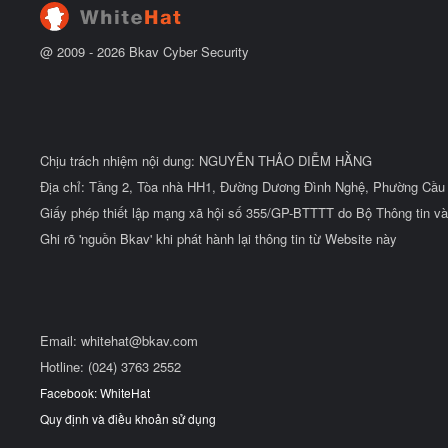
đ
ầ
u
@ 2009 -
2026
Bkav Cyber Security
Chịu trách nhiệm nội dung: NGUYỄN THẢO DIỄM HẰNG
Địa chỉ: Tầng 2, Tòa nhà HH1, Đường Dương Đình Nghệ, Phường Cầu 
Giấy phép thiết lập mạng xã hội số 355/GP-BTTTT do Bộ Thông tin và
Ghi rõ 'nguồn Bkav' khi phát hành lại thông tin từ Website này
Email:
whitehat@bkav.com
Hotline: (024) 3763 2552
Facebook: WhiteHat
Quy định và điều khoản sử dụng