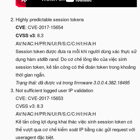
Highly predictable session tokens
CVE
: CVE-2017-15654
CVSS v3
: 8.3
AV:N/AC:H/PR:N/UI:R/S:C/C:H/I:H/A:H
Session token được đưa ra mỗi khi người dùng xác thực sử
dụng hàm
stdlib rand.
Do cơ chế lỏng lẻo của việc sinh
session token, kẻ tấn công có thể đoán token trong khoảng
thời gian ngắn.
Trạng thái: đã được vá trong firmware 3.0.0.4.382.18495
Not sufficient logged user IP validation
CVE: CVE-2017-15653
CVSS v3: 8.3
AV:N/AC:H/PR:N/UI:R/S:C/C:H/I:H/A:H
Kẻ tấn công lợi dụng khai thác việc sinh session token có
thể vượt qua cơ chế kiểm soát IP bằng các gửi request với
useragent đặc biệt.