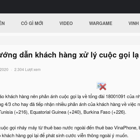
ÊN
CÓ GÌ MỚI
VIDEO
WARGAME
VINH
ng dẫn khách hàng xử lý cuộc gọi lạ 
/2020
2.304 Lượt xem
 khách hàng nên phản ánh cuộc gọi lạ về tổng đài 18001091 của nhà 
g 4/3 cho hay đã tiếp nhận nhiều phản ánh của khách hàng về việc 
unisia (+216), Equatorial Guinea (+240), Burkina Faso (+226).
 cuộc gọi nháy máy từ thuê bao nước ngoài đến thuê bao VinaPhone
 khách hàng gọi lại để phát sinh cước viễn thông ngoài ý muốn.