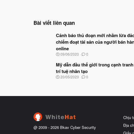
Bài viết liên quan
Cảnh báo thủ đoạn mới nhằm lừa đả
chiếm đoạt tài sản của người bán hà
online
N
09/06/2020
0
g
à
Mỹ dẫn đầu thế giới trong cạnh tranh
y
trí tuệ nhân tạo
b
N
20/05/2020
0
ắ
g
t
à
đ
y
ầ
b
u
ắ
t
đ
ầ
Chịu 
u
Địa c
@ 2009 -
2026
Bkav Cyber Security
Giấy 