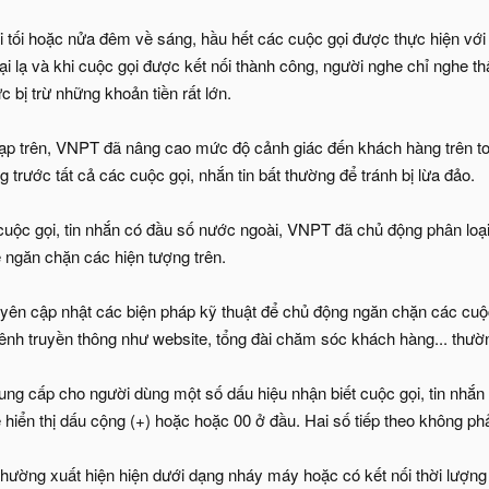
 tối hoặc nửa đêm về sáng, hầu hết các cuộc gọi được thực hiện với t
oại lạ và khi cuộc gọi được kết nối thành công, người nghe chỉ nghe 
c bị trừ những khoản tiền rất lớn.
tạp trên, VNPT đã nâng cao mức độ cảnh giác đến khách hàng trên t
g trước tất cả các cuộc gọi, nhắn tin bất thường để tránh bị lừa đảo.
cuộc gọi, tin nhắn có đầu số nước ngoài, VNPT đã chủ động phân loạ
ể ngăn chặn các hiện tượng trên.
n cập nhật các biện pháp kỹ thuật để chủ động ngăn chặn các cuộc
nh truyền thông như website, tổng đài chăm sóc khách hàng... thư
g cấp cho người dùng một số dấu hiệu nhận biết cuộc gọi, tin nhắn 
 hiển thị dấu cộng (+) hoặc hoặc 00 ở đầu. Hai số tiếp theo không ph
thường xuất hiện hiện dưới dạng nháy máy hoặc có kết nối thời lượn