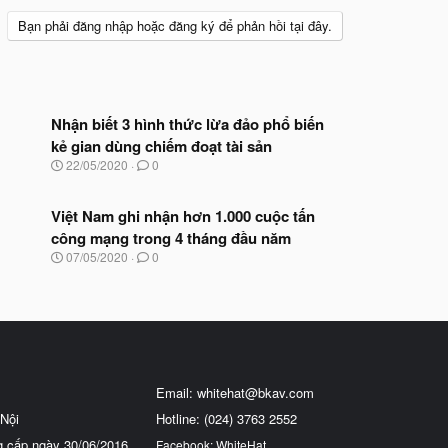
Bạn phải đăng nhập hoặc đăng ký để phản hồi tại đây.
Nhận biết 3 hình thức lừa đảo phổ biến
kẻ gian dùng chiếm đoạt tài sản
N
22/05/2020
0
g
à
y
Việt Nam ghi nhận hơn 1.000 cuộc tấn
b
công mạng trong 4 tháng đầu năm
ắ
N
07/05/2020
0
t
g
đ
à
ầ
y
u
b
ắ
t
đ
ầ
Email:
whitehat@bkav.com
u
Nội
Hotline: (024) 3763 2552
g cấp ngày 30/06/2016
Facebook: WhiteHat