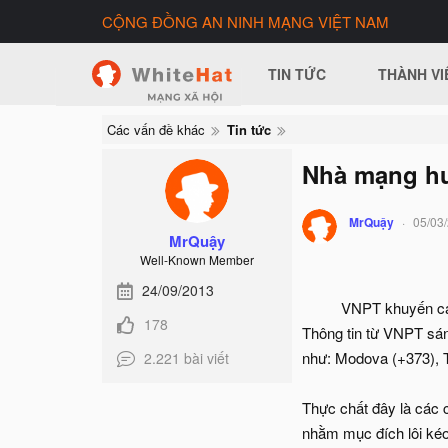
CỘNG ĐỒNG AN NINH MẠNG VIỆT NAM
TIN TỨC
THÀNH VI
Các vấn đề khác
Tin tức
Nhà mạng hướ
MrQuậy
05/03
MrQuậy
Well-Known Member
24/09/2013
VNPT khuyến cáo
178
Thông tin từ VNPT sán
như: Modova (+373), T
2.221 bài viết
Thực chất đây là các
nhằm mục đích lôi kéo