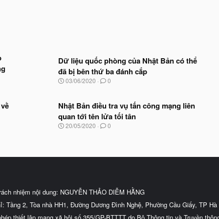
o
Dữ liệu quốc phòng của Nhật Bản có thể
ng
đã bị bên thứ ba đánh cắp
N
03/06/2020
0
g
à
y
 về
Nhật Bản điều tra vụ tấn công mạng liên
b
quan tới tên lửa tối tân
ắ
N
20/05/2020
0
t
g
đ
à
ầ
y
u
b
ắ
t
đ
ầ
trách nhiệm nội dung: NGUYỄN THẢO DIỄM HẰNG
u
hỉ: Tầng 2, Tòa nhà HH1, Đường Dương Đình Nghệ, Phường Cầu Giấy, TP Hà 
phép thiết lập mạng xã hội số 355/GP-BTTTT do Bộ Thông tin và Truyền thôn