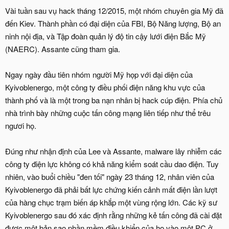
Vài tuần sau vụ hack tháng 12/2015, một nhóm chuyên gia Mỹ đã
đến Kiev. Thành phần có đại diện của FBI, Bộ Năng lượng, Bộ an
ninh nội địa, và Tập đoàn quản lý độ tin cậy lưới điện Bắc Mỹ
(NAERC). Assante cũng tham gia.
Ngay ngày đầu tiên nhóm người Mỹ họp với đại diện của
Kyivoblenergo, một công ty điều phối điện năng khu vực của
thành phố và là một trong ba nạn nhân bị hack cúp điện. Phía chủ
nhà trình bày những cuộc tấn công mạng liên tiếp như thể trêu
ngươi họ.
Đúng như nhận định của Lee và Assante, malware lây nhiễm các
công ty điện lực không có khả năng kiểm soát cầu dao điện. Tuy
nhiên, vào buổi chiều "đen tối" ngày 23 tháng 12, nhân viên của
Kyivoblenergo đã phải bất lực chứng kiến cảnh mất điện lần lượt
của hàng chục trạm biến áp khắp một vùng rộng lớn. Các kỹ sư
Kyivoblenergo sau đó xác định rằng những kẻ tấn công đã cài đặt
được một bản sao phần mềm điều khiển của họ vào một PC ở