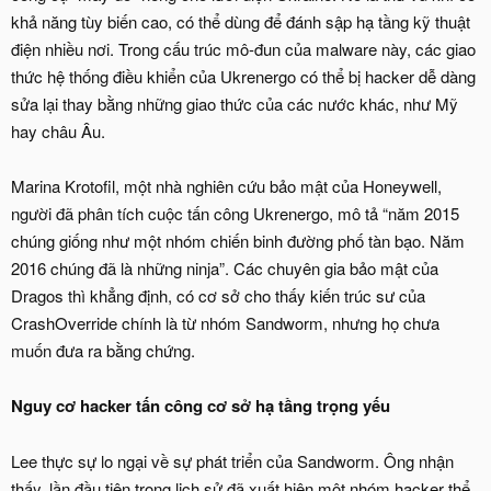
khả năng tùy biến cao, có thể dùng để đánh sập hạ tầng kỹ thuật
điện nhiều nơi. Trong cấu trúc mô-đun của malware này, các giao
thức hệ thống điều khiển của Ukrenergo có thể bị hacker dễ dàng
sửa lại thay bằng những giao thức của các nước khác, như Mỹ
hay châu Âu.
Marina Krotofil, một nhà nghiên cứu bảo mật của Honeywell,
người đã phân tích cuộc tấn công Ukrenergo, mô tả “năm 2015
chúng giống như một nhóm chiến binh đường phố tàn bạo. Năm
2016 chúng đã là những ninja”. Các chuyên gia bảo mật của
Dragos thì khẳng định, có cơ sở cho thấy kiến trúc sư của
CrashOverride chính là từ nhóm Sandworm, nhưng họ chưa
muốn đưa ra bằng chứng.
Nguy cơ hacker tấn công cơ sở hạ tầng trọng yếu
Lee thực sự lo ngại về sự phát triển của Sandworm. Ông nhận
thấy, lần đầu tiên trong lịch sử đã xuất hiện một nhóm hacker thể