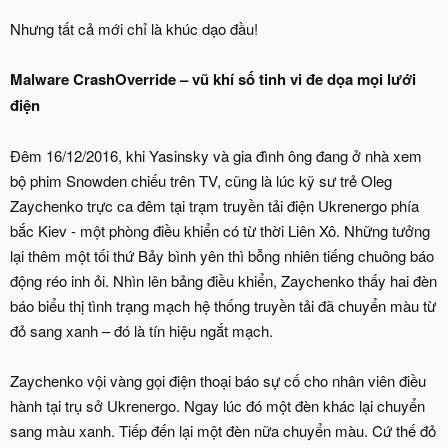
Nhưng tất cả mới chỉ là khúc dạo đầu!
Malware CrashOverride – vũ khí số tinh vi đe dọa mọi lưới
điện
Đêm 16/12/2016, khi Yasinsky và gia đình ông đang ở nhà xem
bộ phim Snowden chiếu trên TV, cũng là lúc kỹ sư trẻ Oleg
Zaychenko trực ca đêm tại trạm truyền tải điện Ukrenergo phía
bắc Kiev - một phòng điều khiển có từ thời Liên Xô. Những tưởng
lại thêm một tối thứ Bảy bình yên thì bỗng nhiên tiếng chuông báo
động réo inh ỏi. Nhìn lên bảng điều khiển, Zaychenko thấy hai đèn
báo biểu thị tình trạng mạch hệ thống truyền tải đã chuyển màu từ
đỏ sang xanh – đó là tín hiệu ngắt mạch.
Zaychenko vội vàng gọi điện thoại báo sự cố cho nhân viên điều
hành tại trụ sở Ukrenergo. Ngay lúc đó một đèn khác lại chuyển
sang màu xanh. Tiếp đến lại một đèn nữa chuyển màu. Cứ thế đỏ