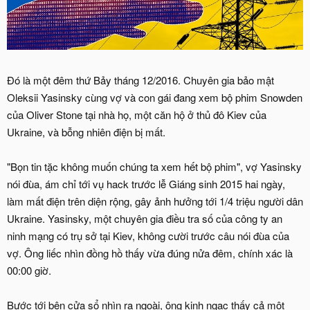
Đó là một đêm thứ Bảy tháng 12/2016. Chuyên gia bảo mật
Oleksii Yasinsky cùng vợ và con gái đang xem bộ phim Snowden
của Oliver Stone tại nhà họ, một căn hộ ở thủ đô Kiev của
Ukraine, và bỗng nhiên điện bị mất.
"Bọn tin tặc không muốn chúng ta xem hết bộ phim", vợ Yasinsky
nói đùa, ám chỉ tới vụ hack trước lễ Giáng sinh 2015 hai ngày,
làm mất điện trên diện rộng, gây ảnh hưởng tới 1/4 triệu người dân
Ukraine. Yasinsky, một chuyên gia điều tra số của công ty an
ninh mạng có trụ sở tại Kiev, không cười trước câu nói đùa của
vợ. Ông liếc nhìn đồng hồ thấy vừa đúng nửa đêm, chính xác là
00:00 giờ.
Bước tới bên cửa sổ nhìn ra ngoài, ông kinh ngạc thấy cả một