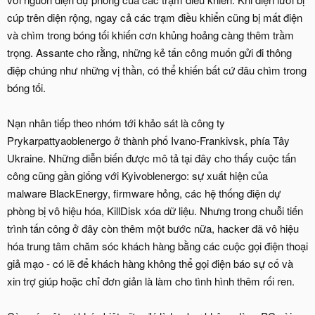
cúp trên diện rộng, ngay cả các trạm điều khiển cũng bị mất điện
và chìm trong bóng tối khiến cơn khủng hoảng càng thêm trầm
trọng. Assante cho rằng, những kẻ tấn công muốn gửi đi thông
điệp chúng như những vị thần, có thể khiến bất cứ đâu chìm trong
bóng tối.
Nạn nhân tiếp theo nhóm tới khảo sát là công ty
Prykarpattyaoblenergo ở thành phố Ivano-Frankivsk, phía Tây
Ukraine. Những diễn biến được mô tả tại đây cho thấy cuộc tấn
công cũng gần giống với Kyivoblenergo: sự xuất hiện của
malware BlackEnergy, firmware hỏng, các hệ thống điện dự
phòng bị vô hiệu hóa, KillDisk xóa dữ liệu. Nhưng trong chuỗi tiến
trình tấn công ở đây còn thêm một bước nữa, hacker đã vô hiệu
hóa trung tâm chăm sóc khách hàng bằng các cuộc gọi điện thoại
giả mạo - có lẽ để khách hàng không thể gọi điện báo sự cố và
xin trợ giúp hoặc chỉ đơn giản là làm cho tình hình thêm rối ren.