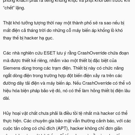
“chết” lặng.
Thật khó tưởng tượng thời nay một thành phố sẽ ra sao nếu bị
mất điện cả tháng trời do những cỗ máy biến áp khổng lồ khó
thay thế bị hacker hạ gục.
Các nhà nghiên cứu ESET lưu ý rằng CrashOverride chứa đoạn
mã được thiết kế riêng, nhắm vào một thiết bị đặc biệt của
Siemens dùng trong các trạm điện. Thiết bị này có chức năng
ngắt dòng điện trong trường hợp đột biến điện xảy ra trên các
đường dây tải điện và máy biến áp. Nếu CrashOverride có thể vô
hiệu hóa biện pháp bảo vệ đó, nó có thể làm hỏng thiết bị điện lâu
dài.
Hủy hoại vật chất chưa phải là điều tồi tệ nhất mà hacker có thể
thực hiện. Các chuyên gia bảo mật vẫn thường cảnh báo, với các
cuộc tấn công có chủ đích (APT), hacker không chỉ đơn giản