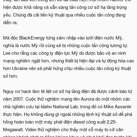
hiện được khả năng và sẵn sàng tấn công cơ sở hạ tầng trọng
yếu. Chúng đã cải tiến kỹ thuật qua nhiều cuộc tấn công đang
diễn ra.
Mã độc BlackEnergy từng xâm nhập vào lưới điện nước Mỹ,
nghĩa là nước Mỹ rồi cũng sẽ bị những cuộc tấn công tương tự.
Lee cho rằng các công ty điện lực Mỹ dù được bảo vệ an ninh
mạng nghiêm ngặt hơn, nhưng thiết bị hiện đại và tự động hóa cao
hơn Ukraine nên sẽ phải hứng chịu nhiều cuộc tấn công kỹ thuật
số hơn.
Nguy cơ hack làm tê liệt cơ sở hạ tầng điện đã được cảnh báo từ
năm 2007. Cuộc thử nghiệm mang tên Aurora do một nhóm các
nhà nghiên cứu tại Idaho National Lab, trong đó có Mike Assante
thực hiện. Họ không dùng gì ngoài những lệnh kỹ thuật số để phá
hỏng hoàn toàn một máy phát điện diesel công suất 2,25-
Megawatt. Video thử nghiệm cho thấy một cỗ máy to cỡ căn
phòng khách phát ra tiếng khùng khục và phụt khói đen trước khi