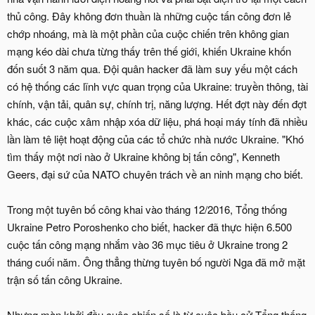
thủ công. Đây không đơn thuần là những cuộc tấn công đơn lẻ
chớp nhoáng, mà là một phần của cuộc chiến trên không gian
mạng kéo dài chưa từng thấy trên thế giới, khiến Ukraine khốn
đốn suốt 3 năm qua. Đội quân hacker đã làm suy yếu một cách
có hệ thống các lĩnh vực quan trọng của Ukraine: truyền thông, tài
chính, vận tải, quân sự, chính trị, năng lượng. Hết đợt này đến đợt
khác, các cuộc xâm nhập xóa dữ liệu, phá hoại máy tính đã nhiều
lần làm tê liệt hoạt động của các tổ chức nhà nước Ukraine. "Khó
tìm thấy một nơi nào ở Ukraine không bị tấn công", Kenneth
Geers, đại sứ của NATO chuyên trách về an ninh mạng cho biết.
Trong một tuyên bố công khai vào tháng 12/2016, Tổng thống
Ukraine Petro Poroshenko cho biết, hacker đã thực hiện 6.500
cuộc tấn công mạng nhắm vào 36 mục tiêu ở Ukraine trong 2
tháng cuối năm. Ông thẳng thừng tuyên bố người Nga đã mở mặt
trận số tấn công Ukraine.
Nhưng màn khởi đầu cuộc chiến số là từ cuộc bầu cử Tổng thống