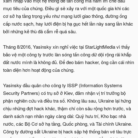
xâm nhập vào một hệ thống để tấn công mà nằm im che dấu
mục tiêu của chúng. Điều gì sẽ xảy ra với một quốc gia khi các
cơ sở hạ tầng trọng yếu như mạng lưới giao thông, đường ống
cấp nước sạch, hay lưới điện bị hạ gục hết lần này sang lần khác
bởi những kẻ thù đã cắm rễ quá sâu.
Tháng 8/2016, Yasinsky xin nghỉ việc tại StarLightMedia vì thấy
bảo vệ một công ty trước làn sóng tấn công dữ dội rộng rãi khắp
đất nước mình là không đủ. Để đeo bám hacker, ông cần cái nhìn
toàn diện hơn hoạt động của chúng.
Yasinsky đầu quân cho công ty ISSP (Information Systems
Security Partners) có trụ sở ở Kiev, đảm nhận vị trí trưởng bộ
phận nghiên cứu và điều tra số. Không lâu sau, Ukraine lại hứng
chịu những đợt hack khác, thậm chí còn sâu rộng hơn trước, và
danh sách nạn nhân ngày càng dài: Quỹ hưu trí, Kho bạc nhà
nước, các Bộ Cơ sở hạ tầng, Quốc phòng, và Tài chính Ukraine.
Công ty đường sắt Ukraine bị hack sập hệ thống bán vé tàu trực