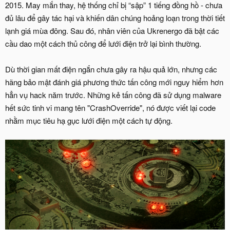
2015. May mắn thay, hệ thống chỉ bị “sập” 1 tiếng đồng hồ - chưa
đủ lâu để gây tác hại và khiến dân chúng hoảng loạn trong thời tiết
lạnh giá mùa đông. Sau đó, nhân viên của Ukrenergo đã bật các
cầu dao một cách thủ công để lưới điện trở lại bình thường.
Dù thời gian mất điện ngắn chưa gây ra hậu quả lớn, nhưng các
hãng bảo mật đánh giá phương thức tấn công mới nguy hiểm hơn
hẳn vụ hack năm trước. Những kẻ tấn công đã sử dụng malware
hết sức tinh vi mang tên "CrashOverride", nó được viết lại code
nhằm mục tiêu hạ gục lưới điện một cách tự động.