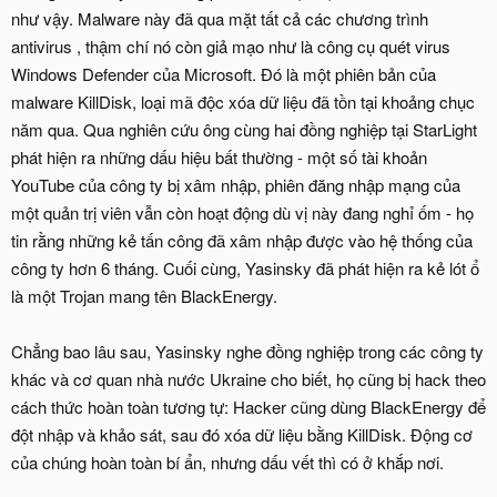
như vậy. Malware này đã qua mặt tất cả các chương trình
antivirus , thậm chí nó còn giả mạo như là công cụ quét virus
Windows Defender của Microsoft. Đó là một phiên bản của
malware KillDisk, loại mã độc xóa dữ liệu đã tồn tại khoảng chục
năm qua. Qua nghiên cứu ông cùng hai đồng nghiệp tại StarLight
phát hiện ra những dấu hiệu bất thường - một số tài khoản
YouTube của công ty bị xâm nhập, phiên đăng nhập mạng của
một quản trị viên vẫn còn hoạt động dù vị này đang nghỉ ốm - họ
tin rằng những kẻ tấn công đã xâm nhập được vào hệ thống của
công ty hơn 6 tháng. Cuối cùng, Yasinsky đã phát hiện ra kẻ lót ổ
là một Trojan mang tên BlackEnergy.
Chẳng bao lâu sau, Yasinsky nghe đồng nghiệp trong các công ty
khác và cơ quan nhà nước Ukraine cho biết, họ cũng bị hack theo
cách thức hoàn toàn tương tự: Hacker cũng dùng BlackEnergy để
đột nhập và khảo sát, sau đó xóa dữ liệu bằng KillDisk. Động cơ
của chúng hoàn toàn bí ẩn, nhưng dấu vết thì có ở khắp nơi.