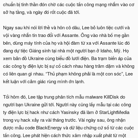
chuẩn bị tinh thần đón chờ các cuộc tấn công mạng nhắm vào cơ
sở hạ tầng, và ngày đó rốt cuộc đã tới.
Ngay sau khi nói lời thề và hôn cô dâu, Lee bỏ luôn tiệc cưới và
vội vàng nhắn tin trao đổi với Assante. Ông vào nhà bố mẹ gần
bên, dùng máy tính của họ và hội đàm từ xa với Assante lúc đó
đang dự tiệc Giáng sinh tại nhà một người bạn ở Idaho, Mỹ. Họ
xem bản đồ Ukraine cùng biểu đồ lưới điện. Ba trạm biến áp của
các công ty điện lực bị sự cố cách nhau hàng trăm dặm và không
có liên quan gì nhau. “Thủ phạm không phải là một con sóc”, Lee
kết luận với cảm giác rùng mình ớn lạnh.
Tối hôm đó, Lee tập trung phân tích mẫu malware KillDisk do
người bạn Ukraine gửi tới. Người này cũng lấy mẫu tại các công
ty điện lực bị hack như cách Yasinsky đã làm ở StarLightMedia
trong vụ hack xảy ra vài tháng trước. Vài ngày sau, ông nhận
được mẫu code BlackEnergy và dữ liệu chứng cứ số từ các cuộc
tấn công. Lee phát hiện cách thức xâm nhập xuất phát từ một