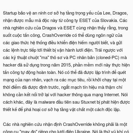
Startup bảo vệ an ninh cơ sở hạ tầng trọng yếu của Lee, Dragos,
nhận được mẫu mã độc này từ công ty ESET của Slovakia. Các
nhà nghiên cứu của Dragos và ESET cùng nhận thấy rằng, trong
suốt cuộc tấn công, CrashOverride có thể dùng ngôn ngữ của
các giao thức hệ thống điều khiển điện hiếm người biết, và gửi
các lệnh trực tiếp tới thiết bị vận hành lưới điện. Trái ngược với
các kỹ thuật chuột "ma" thô sơ và PC nhân bản (cloned-PC) mà
hacker đã sử dụng trong năm 2015, phần mềm mới này thực hiện
tấn công tự động hoàn toàn. Nó có thể đã được lập trình để quét
mạng của nạn nhân, vạch ra các mục tiêu, rồi khởi chạy tại một
thời điểm đã được định trước, ngắt mạch tín hiệu mà thậm chí
không cần kết nối trở lại với hacker thông qua mạng Internet. Nói
cách khác, đây là malware đầu tiên sau Stuxnet bị phát hiện được
thiết kế để phá hoại cơ sở hạ tầng vật chất một cách độc lập.
Các nhà nghiên cứu nhận định CrashOverride không phải là một
công cụ "may đo" riêng cho lưới điện Ukraine. Nó là thứ vũ khí có