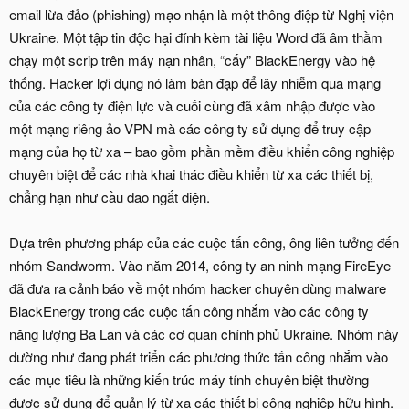
email lừa đảo (phishing) mạo nhận là một thông điệp từ Nghị viện
Ukraine. Một tập tin độc hại đính kèm tài liệu Word đã âm thầm
chạy một scrip trên máy nạn nhân, “cấy” BlackEnergy vào hệ
thống. Hacker lợi dụng nó làm bàn đạp để lây nhiễm qua mạng
của các công ty điện lực và cuối cùng đã xâm nhập được vào
một mạng riêng ảo VPN mà các công ty sử dụng để truy cập
mạng của họ từ xa – bao gồm phần mềm điều khiển công nghiệp
chuyên biệt để các nhà khai thác điều khiển từ xa các thiết bị,
chẳng hạn như cầu dao ngắt điện.
Dựa trên phương pháp của các cuộc tấn công, ông liên tưởng đến
nhóm Sandworm. Vào năm 2014, công ty an ninh mạng FireEye
đã đưa ra cảnh báo về một nhóm hacker chuyên dùng malware
BlackEnergy trong các cuộc tấn công nhắm vào các công ty
năng lượng Ba Lan và các cơ quan chính phủ Ukraine. Nhóm này
dường như đang phát triển các phương thức tấn công nhắm vào
các mục tiêu là những kiến trúc máy tính chuyên biệt thường
được sử dụng để quản lý từ xa các thiết bị công nghiệp hữu hình.