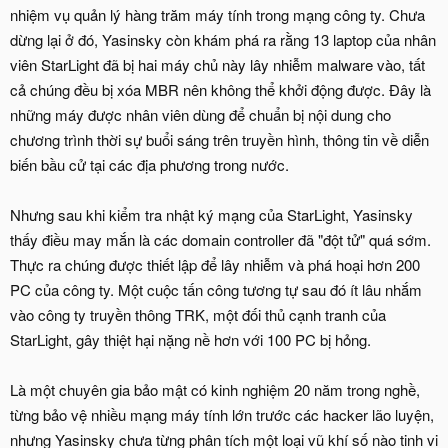
nhiệm vụ quản lý hàng trăm máy tính trong mạng công ty. Chưa
dừng lại ở đó, Yasinsky còn khám phá ra rằng 13 laptop của nhân
viên StarLight đã bị hai máy chủ này lây nhiễm malware vào, tất
cả chúng đều bị xóa MBR nên không thể khởi động được. Đây là
những máy được nhân viên dùng để chuẩn bị nội dung cho
chương trình thời sự buổi sáng trên truyền hình, thông tin về diễn
biến bầu cử tại các địa phương trong nước.
Nhưng sau khi kiểm tra nhật ký mạng của StarLight, Yasinsky
thấy điều may mắn là các domain controller đã "đột tử" quá sớm.
Thực ra chúng được thiết lập để lây nhiễm và phá hoại hơn 200
PC của công ty. Một cuộc tấn công tương tự sau đó ít lâu nhắm
vào công ty truyền thông TRK, một đối thủ cạnh tranh của
StarLight, gây thiệt hại nặng nề hơn với 100 PC bị hỏng.
Là một chuyên gia bảo mật có kinh nghiệm 20 năm trong nghề,
từng bảo vệ nhiều mạng máy tính lớn trước các hacker lão luyện,
nhưng Yasinsky chưa từng phân tích một loại vũ khí số nào tinh vi