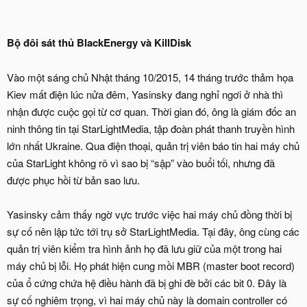
Bộ đôi sát thủ BlackEnergy và KillDisk
Vào một sáng chủ Nhật tháng 10/2015, 14 tháng trước thảm họa
Kiev mất điện lúc nửa đêm, Yasinsky đang nghỉ ngơi ở nhà thì
nhận được cuộc gọi từ cơ quan. Thời gian đó, ông là giám đốc an
ninh thông tin tại StarLightMedia, tập đoàn phát thanh truyền hình
lớn nhất Ukraine. Qua điện thoại, quản trị viên báo tin hai máy chủ
của StarLight không rõ vì sao bị “sập” vào buổi tối, nhưng đã
được phục hồi từ bản sao lưu.
Yasinsky cảm thấy ngờ vực trước việc hai máy chủ đồng thời bị
sự cố nên lập tức tới trụ sở StarLightMedia. Tại đây, ông cùng các
quản trị viên kiểm tra hình ảnh họ đã lưu giữ của một trong hai
máy chủ bị lỗi. Họ phát hiện cung mồi MBR (master boot record)
của ổ cứng chứa hệ điều hành đã bị ghi đè bởi các bit 0. Đây là
sự cố nghiêm trọng, vì hai máy chủ này là domain controller có