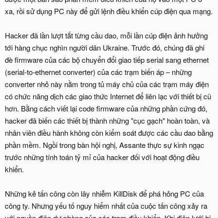
xa, rồi sử dụng PC này để gửi lệnh điều khiển cúp điện qua mạng.
Hacker đã lần lượt tắt từng cầu dao, mỗi lần cúp điện ảnh hưởng
tới hàng chục nghìn người dân Ukraine. Trước đó, chúng đã ghi
đè firmware của các bộ chuyển đổi giao tiếp serial sang ethernet
(serial-to-ethernet converter) của các trạm biến áp – những
converter nhỏ này nằm trong tủ máy chủ của các trạm máy điện
có chức năng dịch các giao thức Internet để liên lạc với thiết bị cũ
hơn. Bằng cách viết lại code firmware của những phần cứng đó,
hacker đã biến các thiết bị thành những "cục gạch" hoàn toàn, và
nhân viên điều hành không còn kiểm soát được các cầu dao bằng
phần mềm. Ngồi trong bàn hội nghị, Assante thực sự kinh ngạc
trước những tính toán tỷ mỉ của hacker đối với hoạt động điều
khiển.
Những kẻ tấn công còn lây nhiễm KillDisk để phá hỏng PC của
công ty. Nhưng yếu tố nguy hiểm nhất của cuộc tấn công xảy ra
với nguồn điện dự phòng của các trạm điều khiển. Khi điện lưới bị