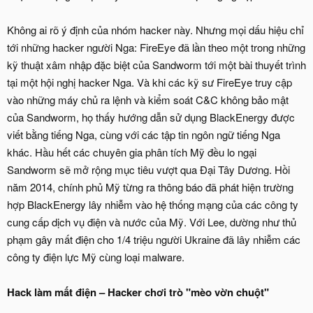
Không ai rõ ý định của nhóm hacker này. Nhưng mọi dấu hiệu chỉ
tới những hacker người Nga: FireEye đã lần theo một trong những
kỹ thuật xâm nhập đặc biệt của Sandworm tới một bài thuyết trình
tại một hội nghị hacker Nga. Và khi các kỹ sư FireEye truy cập
vào những máy chủ ra lệnh và kiểm soát C&C không bảo mật
của Sandworm, họ thấy hướng dẫn sử dụng BlackEnergy được
viết bằng tiếng Nga, cùng với các tập tin ngôn ngữ tiếng Nga
khác. Hầu hết các chuyên gia phân tích Mỹ đều lo ngại
Sandworm sẽ mở rộng mục tiêu vượt qua Đại Tây Dương. Hồi
năm 2014, chính phủ Mỹ từng ra thông báo đã phát hiện trường
hợp BlackEnergy lây nhiễm vào hệ thống mạng của các công ty
cung cấp dịch vụ điện và nước của Mỹ. Với Lee, dường như thủ
phạm gây mất điện cho 1/4 triệu người Ukraine đã lây nhiễm các
công ty điện lực Mỹ cùng loại malware.
Hack làm mất điện – Hacker chơi trò "mèo vờn chuột"