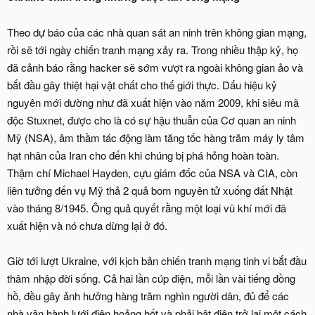
Theo dự báo của các nhà quan sát an ninh trên không gian mạng,
rồi sẽ tới ngày chiến tranh mạng xảy ra. Trong nhiều thập kỷ, họ
đã cảnh báo rằng hacker sẽ sớm vượt ra ngoài không gian ảo và
bắt đầu gây thiệt hại vật chất cho thế giới thực. Dấu hiệu kỷ
nguyên mới dường như đã xuất hiện vào năm 2009, khi siêu mã
độc Stuxnet, được cho là có sự hậu thuẫn của Cơ quan an ninh
Mỹ (NSA), âm thầm tác động làm tăng tốc hàng trăm máy ly tâm
hạt nhân của Iran cho đến khi chúng bị phá hỏng hoàn toàn.
Thậm chí Michael Hayden, cựu giám đốc của NSA và CIA, còn
liên tưởng đến vụ Mỹ thả 2 quả bom nguyên tử xuống đất Nhật
vào tháng 8/1945. Ông quả quyết rằng một loại vũ khí mới đã
xuất hiện và nó chưa dừng lại ở đó.
Giờ tới lượt Ukraine, với kịch bản chiến tranh mạng tinh vi bắt đầu
thâm nhập đời sống. Cả hai lần cúp điện, mỗi lần vài tiếng đồng
hồ, đều gây ảnh hưởng hàng trăm nghìn người dân, đủ để các
nhà vận hành lưới điện hoảng hốt và phải bật điện trở lại một cách