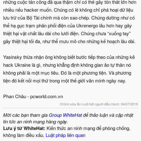
những cuộc tấn công đã qua thậm chí có thể gây tổn thất lớn hơn
nhiều nếu hacker muốn. Chúng có lẽ không chỉ phá hoại dữ liệu
lưu trữ của Bộ Tài chính mà còn sao chép. Chúng dường như có
thể hạ gục trạm phân phối điện của Ukrenergo lâu hơn hay gây
thiệt hại vật chất lâu dài cho lưới điện. Chúng chưa “xuống tay”
gây thiệt hại tối đa, như thể mưu mô cho những kế hoạch lâu dài.
Yasinsky thừa nhận ông không biết bước tiếp theo của những kẻ
hack Ukraine là gì, nhưng khẳng định không gian ảo tự thân nó
không phải là một mục tiêu. Đó là một phương tiện. Và phương
tiện đó kết nối mọi thứ trong một thế giới văn minh ngày nay.
Phan Châu - pcworld.com.vn
Chỉnh sửa lần cuối bởi người điều hành:
04/07/2019
Mời các bạn tham gia
Group WhiteHat
để thảo luận và cập nhật
tin tức an ninh mạng hàng ngày.
Lưu ý từ WhiteHat:
Kiến thức an ninh mạng để phòng chống,
không làm điều xấu.
Luật pháp liên quan