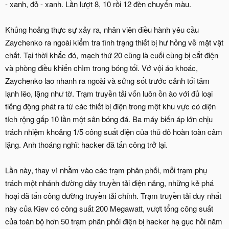
- xanh, đỏ - xanh. Lần lượt 8, 10 rồi 12 đèn chuyển màu.
Khủng hoảng thực sự xảy ra, nhân viên điều hành yêu cầu
Zaychenko ra ngoài kiểm tra tình trạng thiết bị hư hỏng về mặt vật
chất. Tại thời khắc đó, mạch thứ 20 cũng là cuối cùng bị cắt điện
và phòng điều khiển chìm trong bóng tối. Vớ vội áo khoác,
Zaychenko lao nhanh ra ngoài và sửng sốt trước cảnh tối tăm
lạnh lẽo, lặng như tờ. Trạm truyền tải vốn luôn ồn ào với đủ loại
tiếng động phát ra từ các thiết bị điện trong một khu vực có diện
tích rộng gấp 10 lần một sân bóng đá. Ba máy biến áp lớn chịu
trách nhiệm khoảng 1/5 công suất điện của thủ đô hoàn toàn câm
lặng. Anh thoáng nghĩ: hacker đã tấn công trở lại.
Lần này, thay vì nhằm vào các trạm phân phối, mỗi trạm phụ
trách một nhánh đường dây truyền tải điện năng, những kẻ phá
hoại đã tấn công đường truyền tải chính. Trạm truyền tải duy nhất
này của Kiev có công suất 200 Megawatt, vượt tổng công suất
của toàn bộ hơn 50 trạm phân phối điện bị hacker hạ gục hồi năm