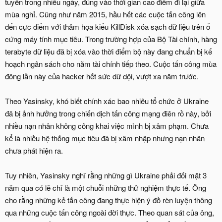
tuyến trong nhiều ngày, đúng vào thời gian cao điểm đi lại giữa
mùa nghỉ. Cũng như năm 2015, hầu hết các cuộc tấn công lên
đến cực điểm với thảm họa kiểu KillDisk xóa sạch dữ liệu trên ổ
cứng máy tính mục tiêu. Trong trường hợp của Bộ Tài chính, hàng
terabyte dữ liệu đã bị xóa vào thời điểm bộ này đang chuẩn bị kế
hoạch ngân sách cho năm tài chính tiếp theo. Cuộc tấn công mùa
đông lần này của hacker hết sức dữ dội, vượt xa năm trước.
Theo Yasinsky, khó biết chính xác bao nhiêu tổ chức ở Ukraine
đã bị ảnh hưởng trong chiến dịch tấn công mạng điên rồ này, bởi
nhiều nạn nhân không công khai việc mình bị xâm phạm. Chưa
kể là nhiều hệ thống mục tiêu đã bị xâm nhập nhưng nạn nhân
chưa phát hiện ra.
Tuy nhiên, Yasinsky nghĩ rằng những gì Ukraine phải đối mặt 3
năm qua có lẽ chỉ là một chuỗi những thử nghiệm thực tế. Ông
cho rằng những kẻ tấn công đang thực hiện ý đồ rèn luyện thông
qua những cuộc tấn công ngoài đời thực. Theo quan sát của ông,