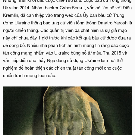
Ukraine 2014. Nhóm hacker CyberBerkut, vốn có liên hệ với Điện
Kremlin, đã can thiệp vào trang web của Ủy ban bầu cử Trung
ương Ukraine thông báo ứng cử viên tổng thống Dmytro Yarosh là
người chiến thắng. Các quản trị viên đã phát hiện ra sự giả mạo
này chỉ chưa đầy 1 giờ trước khi các kết quả bầu cử được đưa ra
để công bố. Nhiều nhà phân tích an ninh mạng tin rằng các cuộc
tấn công mạng nhắm vào Ukraine bùng nổ từ mùa Thu 2015 và
vẫn tiếp diễn cho thấy Nga đang sử dụng Ukraine làm nơi thử
nghiệm để hoàn thiện các chiến thuật tấn công mới cho cuộc
chiến tranh mạng toàn cầu.