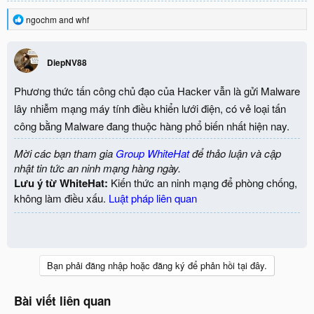
R
ngochm
and
whf
e
a
c
DiepNV88
t
i
o
Phương thức tấn công chủ đạo của Hacker vẫn là gửi Malware
n
lây nhiễm mạng máy tính điều khiển lưới điện, có vẻ loại tấn
s
:
công bằng Malware đang thuộc hàng phổ biến nhất hiện nay.
Mời các bạn tham gia
Group WhiteHat
để thảo luận và cập
nhật tin tức an ninh mạng hàng ngày.
Lưu ý từ WhiteHat:
Kiến thức an ninh mạng để phòng chống,
không làm điều xấu.
Luật pháp liên quan
Bạn phải đăng nhập hoặc đăng ký để phản hồi tại đây.
Bài viết liên quan