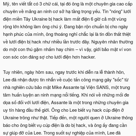
Mỹ, tên viết tắt có 3 chữ cái, tại đó ông là một chuyên gia cao cấp
chuyên về mảng an ninh cơ sở hạ tầng trọng yếu. Tin "nóng" lưới
điện miền Tây Ukraine bị hack làm mất điện 6 giờ cả một vùng
rộng lớn không làm ông chú ý. Đang bận rộn chuẩn bị cho ngày
hạnh phúc của mình, ông thoáng nghĩ chắc lại là tin đồn thất thiệt
về lưới điện bị hack như nhiều lần trước đây. Nguyên nhân thường
do một con thú gặm nhấm hay chim – vì vậy, giới bảo mật ví von
con sóc còn đáng sợ cho lưới điện hơn hacker.
Tuy nhiên, ngày hôm sau, ngay trước khi diễn ra lễ thành hôn,
Lee đã nhận được tin nhắn về cuộc tấn công mạng gây "sốc" từ
nhà nghiên cứu bảo mật Mike Assante tại Viện SANS, một trung
tâm huấn luyện an ninh mạng nổi tiếng. Khi nói về những mối đe
dọa số đối với lưới điện, Assante là một trong những chuyên gia
uy tín hàng đầu thế giới. Ông cho Lee biết vụ hack cúp điện ở
Ukraine trông như thật. Tiếp đến, một người quen ở Ukraine thông
báo cho ông biết vụ cúp điện là do bị hack, và ông ấy đang cần
sự giúp đỡ của Lee. Trong suốt sự nghiệp của mình, Lee đã