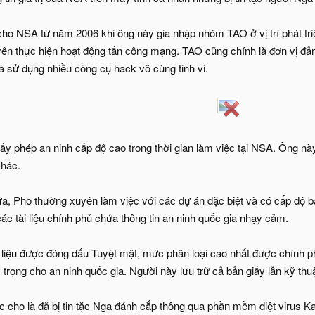
cho NSA từ năm 2006 khi ông này gia nhập nhóm TAO ở vị trí phát tri
n thực hiện hoạt động tấn công mạng. TAO cũng chính là đơn vị đả
à sử dụng nhiều công cụ hack vô cùng tinh vi.
ấy phép an ninh cấp độ cao trong thời gian làm việc tại NSA. Ông này
khác.
a, Pho thường xuyên làm việc với các dự án đặc biệt và có cấp độ b
ác tài liệu chính phủ chứa thông tin an ninh quốc gia nhạy cảm.
i liệu được đóng dấu Tuyệt mật, mức phân loại cao nhất được chính ph
 trọng cho an ninh quốc gia. Người này lưu trữ cả bản giấy lẫn kỹ thuật
ợc cho là đã bị tin tặc Nga đánh cắp thông qua phần mềm diệt virus K