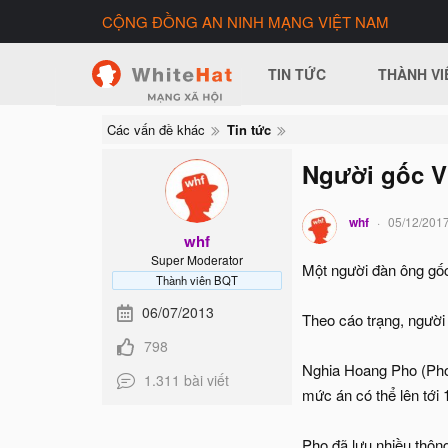
CỘNG ĐỒNG AN NINH MẠNG VIỆT NAM
TIN TỨC
THÀNH VI
Các vấn đề khác
Tin tức
Người gốc Vi
whf
05/12/201
whf
Super Moderator
Một người đàn ông gốc
Thành viên BQT
06/07/2013
Theo cáo trạng, người
798
Nghia Hoang Pho (Pho) 
1.311 bài viết
mức án có thể lên tới
Pho đã lưu nhiều thông