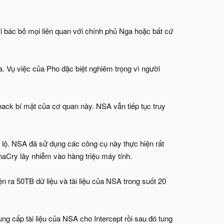
i bác bỏ mọi liên quan với chính phủ Nga hoặc bất cứ
a. Vụ việc của Pho đặc biệt nghiêm trọng vì người
hack bí mật của cơ quan này. NSA vẫn tiếp tục truy
 lộ. NSA đã sử dụng các công cụ này thực hiện rất
Cry lây nhiễm vào hàng triệu máy tính.
ện ra 50TB dữ liệu và tài liệu của NSA trong suốt 20
ng cấp tài liệu của NSA cho Intercept rồi sau đó tung