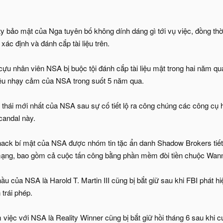
y bảo mật của Nga tuyên bố không dính dáng gì tới vụ việc, đồng thờ
xác định và đánh cắp tài liệu trên.
cựu nhân viên NSA bị buộc tội đánh cắp tài liệu mật trong hai năm qu
 liệu nhạy cảm của NSA trong suốt 5 năm qua.
g thái mới nhất của NSA sau sự cố tiết lộ ra công chúng các công cụ 
candal này.
hack bí mật của NSA được nhóm tin tặc ẩn danh Shadow Brokers tiết
mạng, bao gồm cả cuộc tấn công bằng phần mềm đòi tiền chuộc Wanna
u của NSA là Harold T. Martin III cũng bị bắt giữ sau khi FBI phát hi
 trái phép.
việc với NSA là Reality Winner cũng bị bắt giữ hồi tháng 6 sau khi cu