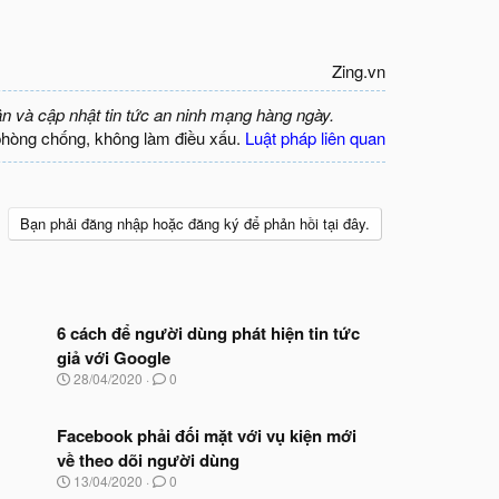
Zing.vn​
ận và cập nhật tin tức an ninh mạng hàng ngày.
phòng chống, không làm điều xấu.
Luật pháp liên quan
Bạn phải đăng nhập hoặc đăng ký để phản hồi tại đây.
6 cách để người dùng phát hiện tin tức
giả với Google
N
28/04/2020
0
g
à
y
Facebook phải đối mặt với vụ kiện mới
b
về theo dõi người dùng
ắ
N
13/04/2020
0
t
g