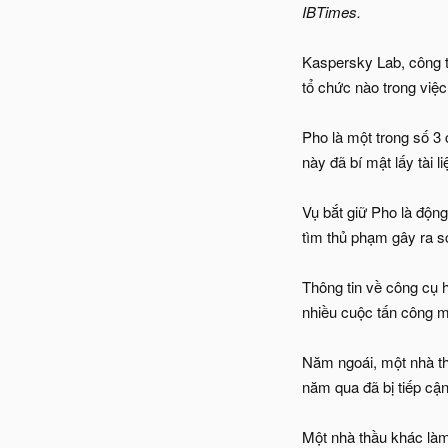
IBTimes.
Kaspersky Lab, công t
tổ chức nào trong việc 
Pho là một trong số 3 
này đã bí mật lấy tài
Vụ bắt giữ Pho là độn
tìm thủ phạm gây ra s
Thông tin về công cụ 
nhiều cuộc tấn công 
Năm ngoái, một nhà thầ
năm qua đã bị tiếp cận
Một nhà thầu khác làm 