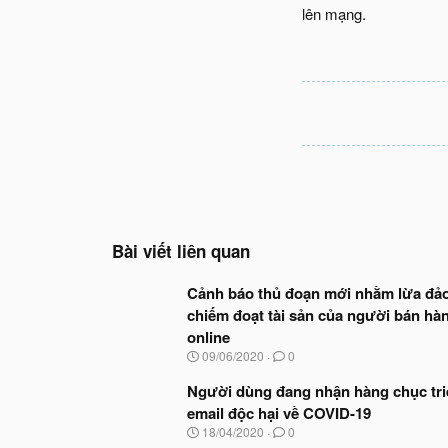
lên mạng.
Bài viết liên quan
Cảnh báo thủ đoạn mới nhằm lừa đả
chiếm đoạt tài sản của người bán hà
online
N
09/06/2020
0
g
à
Người dùng đang nhận hàng chục tri
y
email độc hại về COVID-19
b
N
18/04/2020
0
ắ
g