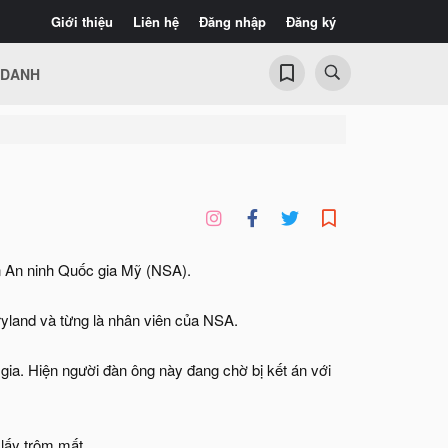
Giới thiệu
Liên hệ
Đăng nhập
Đăng ký
 DANH
an An ninh Quốc gia Mỹ (NSA).
ryland và từng là nhân viên của NSA.
c gia. Hiện người đàn ông này đang chờ bị kết án với
 lấy trộm mất.