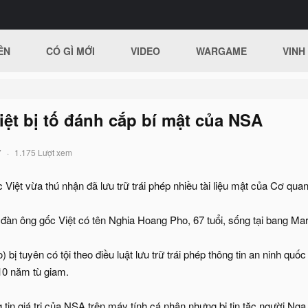
ÊN
CÓ GÌ MỚI
VIDEO
WARGAME
VINH
ệt bị tố đánh cắp bí mật của NSA
7
1.175 Lượt xem
 Việt vừa thú nhận đã lưu trữ trái phép nhiều tài liệu mật của Cơ qu
 đàn ông gốc Việt có tên Nghia Hoang Pho, 67 tuổi, sống tại bang Ma
bị tuyên có tội theo điều luật lưu trữ trái phép thông tin an ninh quố
 10 năm tù giam.
 tin giá trị của NSA trên máy tính cá nhân nhưng bị tin tặc người Nga