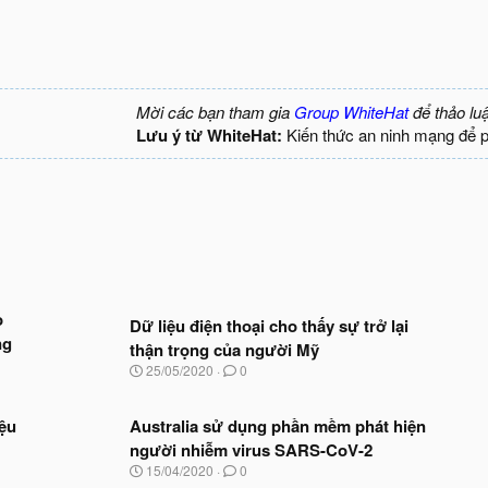
Mời các bạn tham gia
Group WhiteHat
để thảo lu
Lưu ý từ WhiteHat:
Kiến thức an ninh mạng để 
o
Dữ liệu điện thoại cho thấy sự trở lại
ng
thận trọng của người Mỹ
N
25/05/2020
0
g
à
y
ệu
Australia sử dụng phần mềm phát hiện
b
người nhiễm virus SARS-CoV-2
ắ
N
15/04/2020
0
t
g