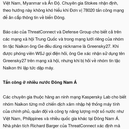
Việt Nam, Myanmar và Ấn Độ. Chuyên gia Stokes nhận định,
theo hướng này không khó hiểu khi Đơn vị 78020 tấn công mạng
để ăn cắp thông tin về biển Đông.
Báo cáo của ThreatConnect và Defense Group cho biết cả trên
các mạng xã hội Trung Quốc và trong mạng lưới riêng của nhóm
tin tặc Naikon ông Ge đều dùng nickname là Greensky27. Khi
được phóng viên WSJ gọi điện hỏi, ông Ge xác nhận sử dụng tên
Greensky27 trên mạng xã hội, nhưng khi bị hỏi về nhóm tin tặc
Naikon thì lập tức dập máy.
Tấn công ở nhiều nước Đông Nam Á
Các chuyên gia thuộc hãng an ninh mạng Kaspersky Lab cho biết
nhóm Naikon từng mở chiến dịch xâm nhập hệ thống máy tính
của chính phủ, quân đội và công ty năng lượng một số nước như
Việt Nam, Philippines và nhiều quốc gia khác tại Đông Nam Á.
Nhà phân tích Richard Barger của ThreatConnect xác định mã