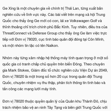
Ge Xing là một chuyên gia về chính trị Thái Lan, từng xuất bản
nghiên cứu về lĩnh vực này. Các bài viết trên mạng xã hội Trung
Quốc cho thấy ông Ge mới có con, lái xe Volkswagen Golf và
thỉnh thoảng chỉ trích chính phủ Bắc Kinh. Tuy nhiên, điều tra của
ThreatConnect và Defense Group cho thấy ông Ge làm việc trực
tiếp với Đơn vị 78020, cục tình báo quân đội đóng tại Côn Minh,
và một nhóm tin tặc có tên Naikon.
Nhóm này từng xâm nhập hệ thống máy tính quan trọng ở một số
quốc gia có tranh chấp chủ quyền trên biển Đông. Theo chuyên
gia Mark Stokes, Giám đốc tổ chức nghiên cứu Viện Dự án 2049,
Đơn vị 78020 là một trong số hơn 20 cục trong quân đội Trung
Quốc, chuyên nhiệm vụ thu thập, phân tích thông tin tình báo và
tấn công các mạng lưới máy tính.
Đơn vị 78020 thuộc quyền quản lý của Quân khu Thành Đô, chịu
trách nhiệm bảo vệ an ninh Tây Tạng và biên giới Trung Quốc với