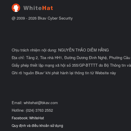
đ
ầ
u
@ 2009 -
2026
Bkav Cyber Security
Chịu trách nhiệm nội dung: NGUYỄN THẢO DIỄM HẰNG
Địa chỉ: Tầng 2, Tòa nhà HH1, Đường Dương Đình Nghệ, Phường Cầu 
Giấy phép thiết lập mạng xã hội số 355/GP-BTTTT do Bộ Thông tin và
Ghi rõ 'nguồn Bkav' khi phát hành lại thông tin từ Website này
Email:
whitehat@bkav.com
Hotline: (024) 3763 2552
Facebook: WhiteHat
Quy định và điều khoản sử dụng