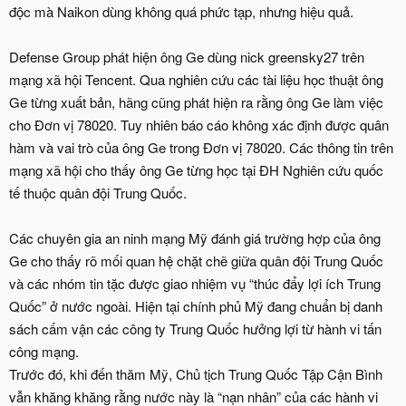
độc mà Naikon dùng không quá phức tạp, nhưng hiệu quả.
Defense Group phát hiện ông Ge dùng nick greensky27 trên
mạng xã hội Tencent. Qua nghiên cứu các tài liệu học thuật ông
Ge từng xuất bản, hãng cũng phát hiện ra rằng ông Ge làm việc
cho Đơn vị 78020. Tuy nhiên báo cáo không xác định được quân
hàm và vai trò của ông Ge trong Đơn vị 78020. Các thông tin trên
mạng xã hội cho thấy ông Ge từng học tại ĐH Nghiên cứu quốc
tế thuộc quân đội Trung Quốc.
Các chuyên gia an ninh mạng Mỹ đánh giá trường hợp của ông
Ge cho thấy rõ mối quan hệ chặt chẽ giữa quân đội Trung Quốc
và các nhóm tin tặc được giao nhiệm vụ “thúc đẩy lợi ích Trung
Quốc” ở nước ngoài. Hiện tại chính phủ Mỹ đang chuẩn bị danh
sách cấm vận các công ty Trung Quốc hưởng lợi từ hành vi tấn
công mạng.
Trước đó, khi đến thăm Mỹ, Chủ tịch Trung Quốc Tập Cận Bình
vẫn khăng khăng rằng nước này là “nạn nhân” của các hành vi