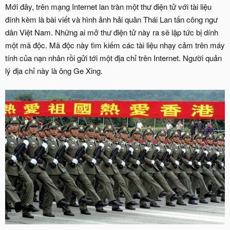
Mới đây, trên mạng Internet lan tràn một thư điện tử với tài liệu
đính kèm là bài viết và hình ảnh hải quân Thái Lan tấn công ngư
dân Việt Nam. Những ai mở thư điện tử này ra sẽ lập tức bị dính
một mã độc. Mã độc này tìm kiếm các tài liệu nhạy cảm trên máy
tính của nạn nhân rồi gửi tới một địa chỉ trên Internet. Người quản
lý địa chỉ này là ông Ge Xing.