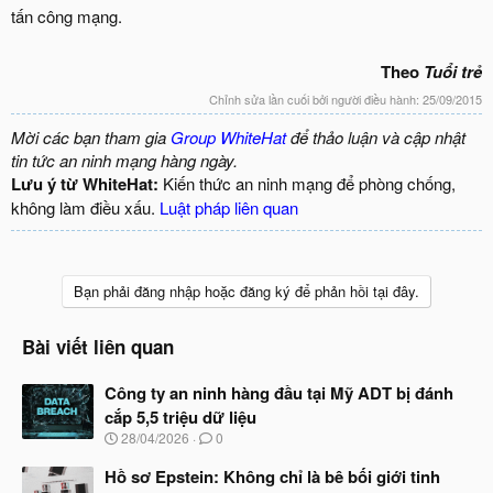
tấn công mạng.
Theo
Tuổi trẻ
Chỉnh sửa lần cuối bởi người điều hành:
25/09/2015
Mời các bạn tham gia
Group WhiteHat
để thảo luận và cập nhật
tin tức an ninh mạng hàng ngày.
Lưu ý từ WhiteHat:
Kiến thức an ninh mạng để phòng chống,
không làm điều xấu.
Luật pháp liên quan
Bạn phải đăng nhập hoặc đăng ký để phản hồi tại đây.
Bài viết liên quan
Công ty an ninh hàng đầu tại Mỹ ADT bị đánh
cắp 5,5 triệu dữ liệu
N
28/04/2026
0
g
à
Hồ sơ Epstein: Không chỉ là bê bối giới tinh
y