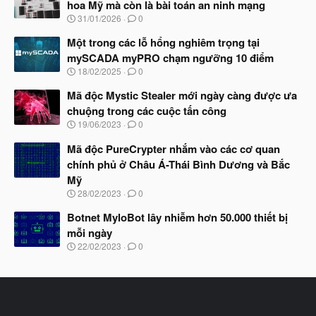
hoa Mỹ mà còn là bài toán an ninh mạng
b
N
31/01/2026
0
ắ
g
t
à
Một trong các lỗ hổng nghiêm trọng tại
đ
y
ầ
mySCADA myPRO chạm ngưỡng 10 điểm
b
u
N
18/02/2025
0
ắ
g
t
à
Mã độc Mystic Stealer mới ngày càng được ưa
đ
y
ầ
chuộng trong các cuộc tấn công
b
u
N
19/06/2023
0
ắ
g
t
à
Mã độc PureCrypter nhắm vào các cơ quan
đ
y
ầ
chính phủ ở Châu Á-Thái Bình Dương và Bắc
b
u
Mỹ
ắ
t
N
28/02/2023
0
đ
g
ầ
à
Botnet MyloBot lây nhiễm hơn 50.000 thiết bị
u
y
mỗi ngày
b
N
22/02/2023
0
ắ
g
t
à
đ
y
ầ
b
u
ắ
t