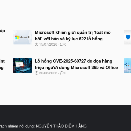
iúp
Microsoft khiến giới quản trị 'toát mồ
hôi' với bản vá kỷ lục 622 lỗ hổng
N
15/07/2026
0
g
à
y
int
Lỗ hổng CVE-2025-60727 đe dọa hàng
b
ng
triệu người dùng Microsoft 365 và Office
ắ
t
N
30/06/2026
0
đ
g
ầ
à
u
y
b
ắ
t
đ
ầ
u
trách nhiệm nội dung: NGUYỄN THẢO DIỄM HẰNG