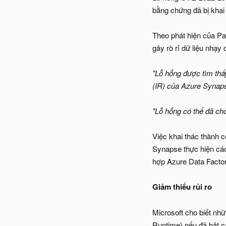
bằng chứng đã bị khai
Theo phát hiện của Pa
gây rò rỉ dữ liệu nhạ
"Lỗ hổng được tìm thấ
(IR) của Azure Synaps
"Lỗ hổng có thể đã cho
Việc khai thác thành 
Synapse thực hiện các
hợp Azure Data Factor
Giảm thiểu rủi ro
Microsoft cho biết nh
Runtime) nếu đã bật c