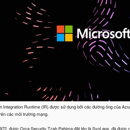
án Integration Runtime (IR) được sử dụng bởi các đường ống của Az
 trên các môi trường mạng.
72, được Orca Security Tzah Pahima đặt tên là SynLaps, đã được g