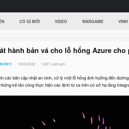
ÊN
CÓ GÌ MỚI
VIDEO
WARGAME
VINH
hát hành bản vá cho lỗ hổng Azure cho
ID:0911
10/05/2022
1.897 Lượt xem
nh các bản cập nhật an ninh, xử lý một lỗ hổng ảnh hưởng đến đườn
hững kẻ tấn công thực hiện các lệnh từ xa trên cơ sở hạ tầng Integr