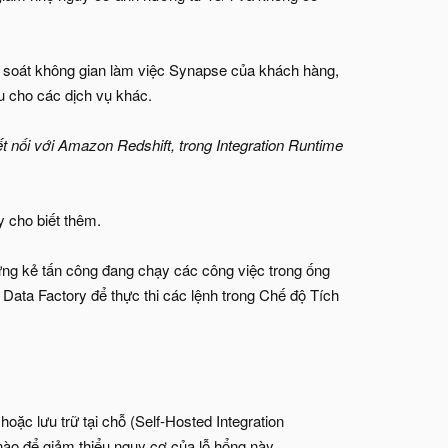
ểm soát không gian làm việc Synapse của khách hàng,
u cho các dịch vụ khác.
t nối với Amazon Redshift, trong Integration Runtime
y cho biết thêm.
ững kẻ tấn công đang chạy các công việc trong ống
Data Factory để thực thi các lệnh trong Chế độ Tích
ặc lưu trữ tại chỗ (Self-Hosted Integration
nào để giảm thiểu nguy cơ của lỗ hổng này.