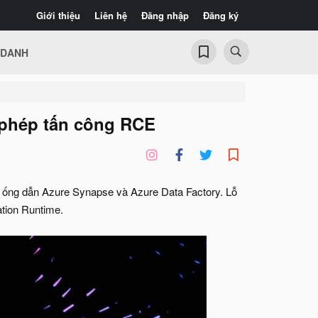
Giới thiệu
Liên hệ
Đăng nhập
Đăng ký
 DANH
 phép tấn công RCE
g ống dẫn Azure Synapse và Azure Data Factory. Lỗ
ation Runtime.