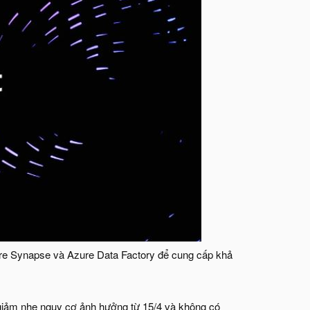
ure Synapse và Azure Data Factory để cung cấp khả
iảm nhẹ nguy cơ ảnh hưởng từ 15/4 và không có