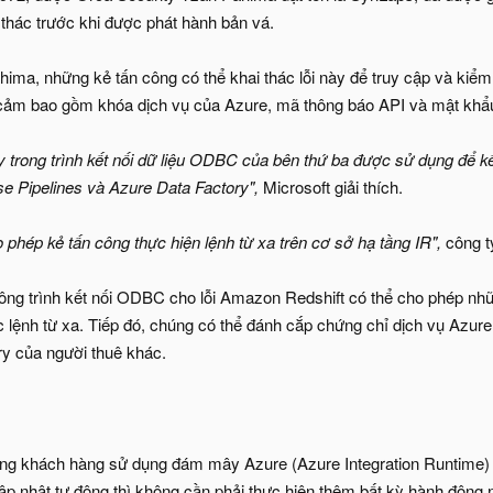
 thác trước khi được phát hành bản vá.
hima, những kẻ tấn công có thể khai thác lỗi này để truy cập và ki
y cảm bao gồm khóa dịch vụ của Azure, mã thông báo API và mật khẩ
y trong trình kết nối dữ liệu ODBC của bên thứ ba được sử dụng để kế
e Pipelines và Azure Data Factory",
Microsoft giải thích.
 phép kẻ tấn công thực hiện lệnh từ xa trên cơ sở hạ tầng IR",
công t
công trình kết nối ODBC cho lỗi Amazon Redshift có thể cho phép nh
 lệnh từ xa. Tiếp đó, chúng có thể đánh cắp chứng chỉ dịch vụ Azure 
y của người thuê khác.
ững khách hàng sử dụng đám mây Azure (Azure Integration Runtime) ho
ập nhật tự động thì không cần phải thực hiện thêm bất kỳ hành động 