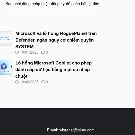
Bạn phải đăng nhập hoặc đăng ký để phản hồi tại đây.
Microsoft vá lỗ hổng RoguePlanet trên
Defender, ngăn nguy cơ chiếm quyền
SYSTEM
N
10/07/2026
0
g
à
Lỗ hổng Microsoft Copilot cho phép
y
đánh cắp dữ liệu bằng một cú nhấp
b
chuột
ắ
t
N
16/06/2026
0
đ
g
ầ
à
u
y
b
ắ
t
đ
ầ
u
Email:
whitehat@bkav.com