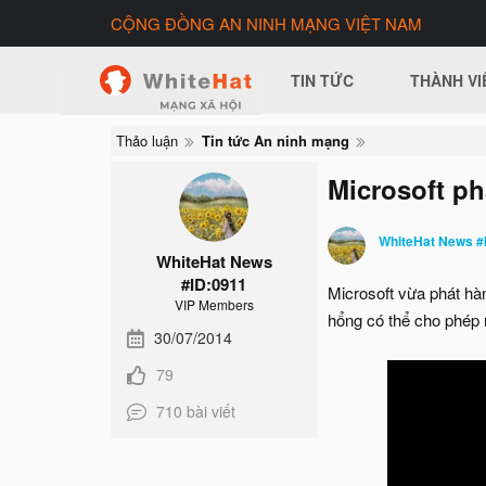
CỘNG ĐỒNG AN NINH MẠNG VIỆT NAM
TIN TỨC
THÀNH VI
Thảo luận
Tin tức An ninh mạng
Microsoft p
WhiteHat News #
WhiteHat News
#ID:0911
Microsoft vừa phát hà
VIP Members
hổng có thể cho phép n
30/07/2014
79
710 bài viết