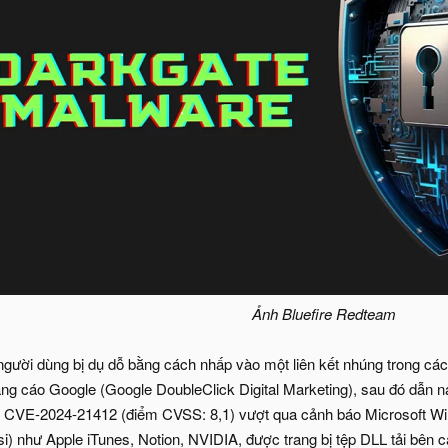
Ảnh Bluefire Redteam
 người dùng bị dụ dỗ bằng cách nhấp vào một liên kết nhúng trong các
ảng cáo Google (Google DoubleClick Digital Marketing), sau đó dẫn
g CVE-2024-21412 (điểm CVSS: 8,1) vượt qua cảnh báo Microsoft Win
si) như Apple iTunes, Notion, NVIDIA, được trang bị tệp DLL tải bên 