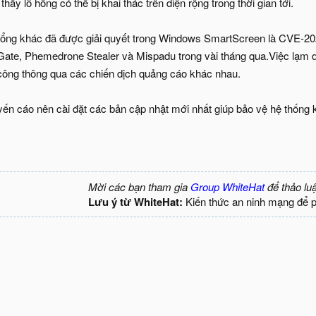
hấy lỗ hổng có thể bị khai thác trên diện rộng trong thời gian tới.
hổng khác đã được giải quyết trong Windows SmartScreen là CVE-20
ate, Phemedrone Stealer và Mispadu trong vài tháng qua.Việc lạm d
công thông qua các chiến dịch quảng cáo khác nhau.
n cáo nên cài đặt các bản cập nhật mới nhất giúp bảo vệ hệ thống k
Mời các bạn tham gia
Group WhiteHat
để thảo lu
Lưu ý từ WhiteHat:
Kiến thức an ninh mạng để 