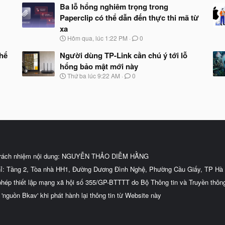
Ba lỗ hổng nghiêm trọng trong
Paperclip có thể dẫn đến thực thi mã từ
xa
N
Hôm qua, lúc 1:22 PM
0
g
à
thể
Người dùng TP-Link cần chú ý tới lỗ
y
hổng bảo mật mới này
b
N
Thứ ba lúc 9:22 AM
0
ắ
g
t
à
đ
y
ầ
b
u
ắ
t
đ
ầ
u
trách nhiệm nội dung: NGUYỄN THẢO DIỄM HẰNG
hỉ: Tầng 2, Tòa nhà HH1, Đường Dương Đình Nghệ, Phường Cầu Giấy, TP Hà 
phép thiết lập mạng xã hội số 355/GP-BTTTT do Bộ Thông tin và Truyền thôn
 'nguồn Bkav' khi phát hành lại thông tin từ Website này