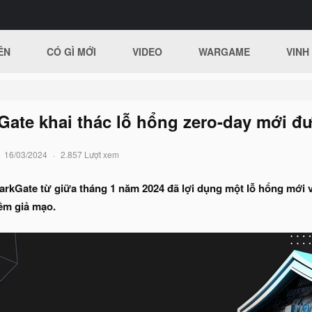
ÊN
CÓ GÌ MỚI
VIDEO
WARGAME
VINH
ate khai thác lỗ hổng zero-day mới đư
16/03/2024
2.857 Lượt xem
arkGate từ giữa tháng 1 năm 2024 đã lợi dụng một lỗ hổng mới 
ềm giả mạo.