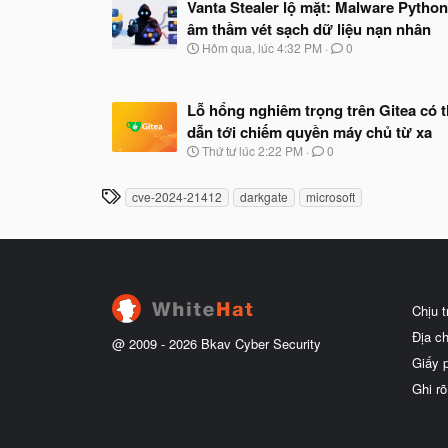
Vanta Stealer lộ mặt: Malware Python
âm thầm vét sạch dữ liệu nạn nhân
N
Hôm qua, lúc 4:32 PM
0
g
à
y
Lỗ hổng nghiêm trọng trên Gitea có 
b
ắ
dẫn tới chiếm quyền máy chủ từ xa
t
N
Thứ tư lúc 2:22 PM
0
đ
g
ầ
à
u
T
cve-2024-21412
darkgate
microsoft
y
h
b
ắ
ẻ
t
đ
ầ
u
Chịu 
Địa c
@ 2009 -
2026
Bkav Cyber Security
Giấy 
Ghi rõ