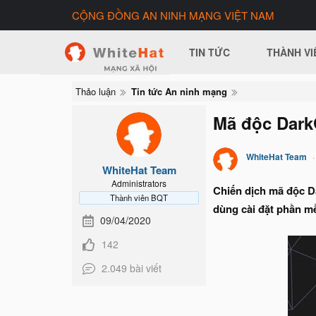
CỘNG ĐỒNG AN NINH MẠNG VIỆT NAM
TIN TỨC
THÀNH VI
Thảo luận
Tin tức An ninh mạng
Mã độc DarkG
WhiteHat Team
WhiteHat Team
Administrators
Chiến dịch mã độc D
Thành viên BQT
dùng cài đặt phần m
09/04/2020
142
2.049 bài viết