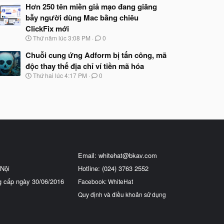
Hơn 250 tên miền giả mạo đang giăng
bẫy người dùng Mac bằng chiêu
ClickFix mới
N
Thứ năm lúc 3:08 PM
0
g
à
Chuỗi cung ứng Adform bị tấn công, mã
y
độc thay thế địa chỉ ví tiền mã hóa
b
N
Thứ hai lúc 4:17 PM
0
ắ
g
t
à
đ
y
ầ
b
u
ắ
t
đ
ầ
u
Email:
whitehat@bkav.com
Nội
Hotline: (024) 3763 2552
g cấp ngày 30/06/2016
Facebook: WhiteHat
Quy định và điều khoản sử dụng