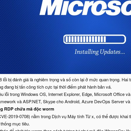
8 lỗi bị đánh giá là nghiêm trọng và số còn lại ở mức quan trọng. Hai
ổng đang bị tấn công tích cực tại thời điểm phát hành bản vá.
ều lỗi trong Windows OS, Internet Explorer, Edge, Microsoft Office v
mework và ASP.NET, Skype cho Android, Azure DevOps Server và Tr
ng RDP chứa mã độc worm
E-2019-0708) nằm trong Dịch vụ Máy tính Từ x, có thể được khai th
thống mục tiêu.
i thác để phát tán worm theo cách tương tự như mã độc WannaCry lây