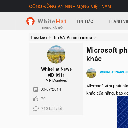
CỘNG ĐỒNG AN NINH MẠNG VIỆT NAM
TIN TỨC
THÀNH VI
Thảo luận
Tin tức An ninh mạng
Microsoft ph
khác
WhiteHat News
WhiteHat News #
#ID:0911
VIP Members
Microsoft vừa phát hà
30/07/2014
khác của hãng, bao gồ
79
710 bài viết