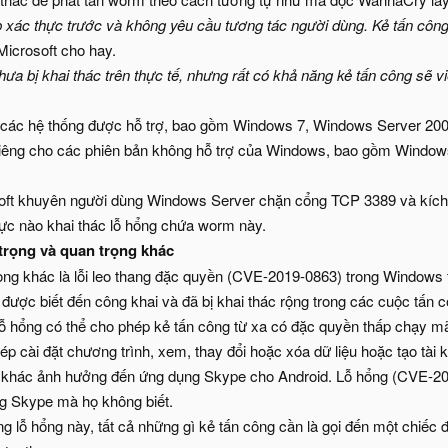
 xác thực trước và không yêu cầu tương tác người dùng. Kẻ tấn công 
icrosoft cho hay.
ưa bị khai thác trên thực tế, nhưng rất có khả năng kẻ tấn công sẽ v
 các hệ thống được hỗ trợ, bao gồm Windows 7, Windows Server 200
 riêng cho các phiên bản không hỗ trợ của Windows, bao gồm Windo
oft khuyên người dùng Windows Server chặn cổng TCP 3389 và kích
ực nào khai thác lỗ hổng chứa worm này.
trọng và quan trọng khác
ọng khác là lỗi leo thang đặc quyền (CVE-2019-0863) trong Windows
 được biết đến công khai và đã bị khai thác rộng trong các cuộc tấn 
lỗ hổng có thể cho phép kẻ tấn công từ xa có đặc quyền thấp chạy mã
ép cài đặt chương trình, xem, thay đổi hoặc xóa dữ liệu hoặc tạo tài 
i khác ảnh hưởng đến ứng dụng Skype cho Android. Lỗ hổng (CVE-201
g Skype mà họ không biết.
g lỗ hổng này, tất cả những gì kẻ tấn công cần là gọi đến một chiếc 