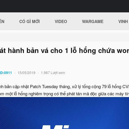
ÊN
CÓ GÌ MỚI
VIDEO
WARGAME
VINH
át hành bản vá cho 1 lỗ hổng chứa wor
ID:0911
15/05/2019
1.987 Lượt xem
nh bản cập nhật Patch Tuesday tháng, xử lý tổng cộng 79 lỗ hổng 
m một lỗ hổng nghiêm trọng có thể phát tán mã độc giữa các máy tí