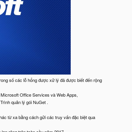
 trong số các lỗ hổng được xử lý đã được biết đến rộng
à Microsoft Office Services và Web Apps,
ình quản lý gói NuGet .
ác từ xa bằng cách gửi các truy vấn đặc biệt qua
 lan rộng trên toàn cầu năm 2017.