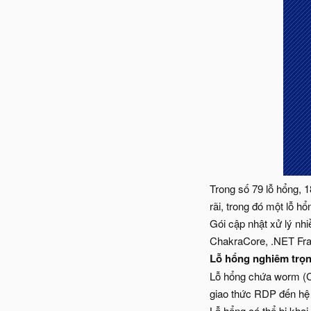
Trong số 79 lỗ hổng, 1
rãi, trong đó một lỗ h
Gói cập nhật xử lý nhi
ChakraCore, .NET Fra
Lỗ hổng nghiêm trọ
Lỗ hổng chứa worm (CV
giao thức RDP đến hệ 
Lỗ hổng có thể bị kha