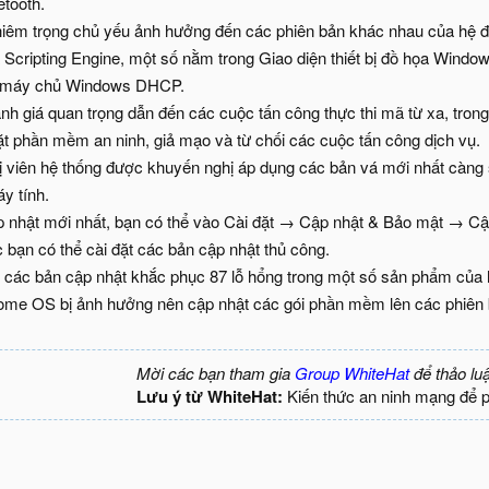
etooth.
ghiêm trọng chủ yếu ảnh hưởng đến các phiên bản khác nhau của hệ 
Scripting Engine, một số nằm trong Giao diện thiết bị đồ họa Window
à máy chủ Windows DHCP.
nh giá quan trọng dẫn đến các cuộc tấn công thực thi mã từ xa, tron
 mặt phần mềm an ninh, giả mạo và từ chối các cuộc tấn công dịch vụ.
ị viên hệ thống được khuyến nghị áp dụng các bản vá mới nhất càng 
y tính.
p nhật mới nhất, bạn có thể vào Cài đặt → Cập nhật & Bảo mật → C
 bạn có thể cài đặt các bản cập nhật thủ công.
 các bản cập nhật khắc phục 87 lỗ hổng trong một số sản phẩm c
me OS bị ảnh hưởng nên cập nhật các gói phần mềm lên các phiên 
Mời các bạn tham gia
Group WhiteHat
để thảo lu
Lưu ý từ WhiteHat:
Kiến thức an ninh mạng để 