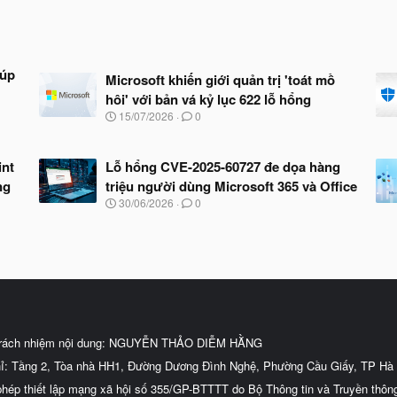
iúp
Microsoft khiến giới quản trị 'toát mồ
hôi' với bản vá kỷ lục 622 lỗ hổng
N
15/07/2026
0
g
à
y
int
Lỗ hổng CVE-2025-60727 đe dọa hàng
b
ng
triệu người dùng Microsoft 365 và Office
ắ
t
N
30/06/2026
0
đ
g
ầ
à
u
y
b
ắ
t
đ
ầ
u
trách nhiệm nội dung: NGUYỄN THẢO DIỄM HẰNG
hỉ: Tầng 2, Tòa nhà HH1, Đường Dương Đình Nghệ, Phường Cầu Giấy, TP Hà 
phép thiết lập mạng xã hội số 355/GP-BTTTT do Bộ Thông tin và Truyền thôn