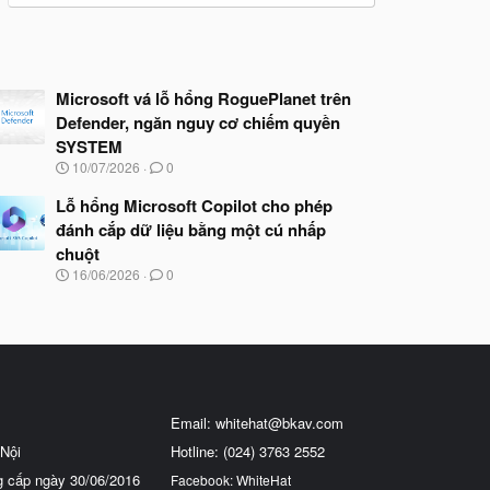
Microsoft vá lỗ hổng RoguePlanet trên
Defender, ngăn nguy cơ chiếm quyền
SYSTEM
N
10/07/2026
0
g
à
Lỗ hổng Microsoft Copilot cho phép
y
đánh cắp dữ liệu bằng một cú nhấp
b
chuột
ắ
t
N
16/06/2026
0
đ
g
ầ
à
u
y
b
ắ
t
đ
ầ
Email:
whitehat@bkav.com
u
Nội
Hotline: (024) 3763 2552
g cấp ngày 30/06/2016
Facebook: WhiteHat