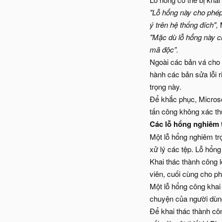
"Lỗ hổng này cho phép
ý trên hệ thống đích",
M
"Mặc dù lỗ hổng này ch
mã độc”.
Ngoài các bản vá cho
hành các bản sửa lỗi
trọng này.
Để khắc phục, Micros
tấn công không xác th
Các lỗ hổng nghiêm 
Một lỗ hổng nghiêm tr
xử lý các tệp. Lỗ hổng
Khai thác thành công 
viên, cuối cùng cho ph
Một lỗ hổng công kha
chuyện của người dùn
Để khai thác thành côn