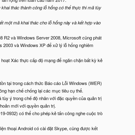
khai thác thành công lỗ hổng có thể thực thi mã tùy
iết một mã khai thác cho lỗ hổng này và kết hợp vào
8 R2 và Windows Server 2008, Microsoft cũng phát
ws 2003 và Windows XP để xử lý lỗ hổng nghiêm
 hoạt Xác thực cấp độ mạng để ngăn chặn bất kỳ kẻ
 tồn tại trong cách thức Báo cáo Lỗi Windows (WER)
công hạn chế chống lại các mục tiêu cụ thể.
 tùy ý trong chế độ nhân với đặc quyền của quản trị
khoản mới với quyền quản trị.
9-0932) có thể cho phép kẻ tấn công nghe cuộc trò
điện thoại Android có cài đặt Skype, cũng được kết