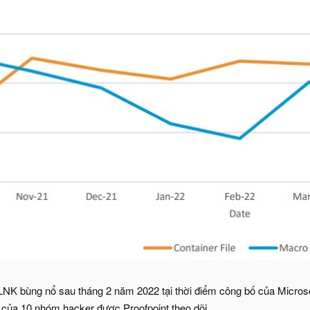
LNK bùng nổ sau tháng 2 năm 2022 tại thời điểm công bố của Microsof
 của 10 nhóm hacker được Proofpoint theo dõi.