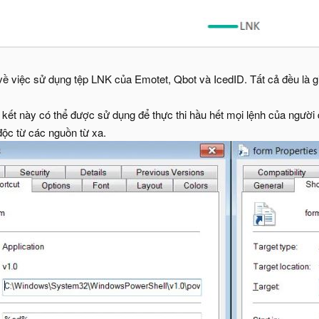
về việc sử dụng tệp LNK của Emotet, Qbot và IcedID. Tất cả đều là g
n kết này có thể được sử dụng để thực thi hầu hết mọi lệnh của người
độc từ các nguồn từ xa.