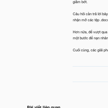
giảm bớt.
Câu hỏi cần trả lời bâ
nhận mở các tệp .docx 
Hơn nữa, để vượt qua 
một bước để nạn nhân 
Cuối cùng, các giải ph
Bài viết liên quan