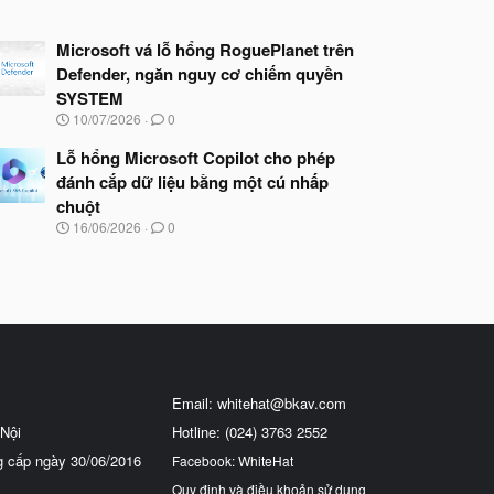
Microsoft vá lỗ hổng RoguePlanet trên
Defender, ngăn nguy cơ chiếm quyền
SYSTEM
N
10/07/2026
0
g
à
Lỗ hổng Microsoft Copilot cho phép
y
đánh cắp dữ liệu bằng một cú nhấp
b
chuột
ắ
t
N
16/06/2026
0
đ
g
ầ
à
u
y
b
ắ
t
đ
ầ
u
Email:
whitehat@bkav.com
Nội
Hotline: (024) 3763 2552
g cấp ngày 30/06/2016
Facebook: WhiteHat
Quy định và điều khoản sử dụng