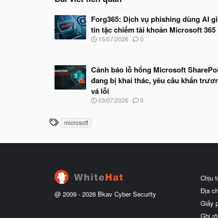
Forg365: Dịch vụ phishing dùng AI g
tin tặc chiếm tài khoản Microsoft 365
N
15/07/2026
0
g
à
y
Cảnh báo lỗ hổng Microsoft SharePo
b
ắ
đang bị khai thác, yêu cầu khẩn trươ
t
vá lỗi
đ
N
03/07/2026
0
ầ
g
u
à
T
microsoft
y
h
b
ắ
ẻ
t
đ
ầ
u
Chịu 
Địa c
@ 2009 -
2026
Bkav Cyber Security
Giấy 
Ghi rõ