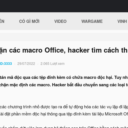
ÊN
CÓ GÌ MỚI
VIDEO
WARGAME
VINH
ặn các macro Office, hacker tìm cách t
ID:3333
29/07/2022
2.065 Lượt xem
án mã độc qua các tệp đính kèm có chứa macro độc hại. Tuy nhiê
e chặn mặc định các macro. Hacker bắt đầu chuyển sang các loạ
c chương trình nhỏ được tạo ra để tự động hóa các tác vụ lặp đi lặp l
cài đặt phần mềm độc hại thông qua tệp đính kèm tài liệu Microsoft Of
uốn chấm dứt việc lạm dụng hệ thống con trên Office bằng cách mặc