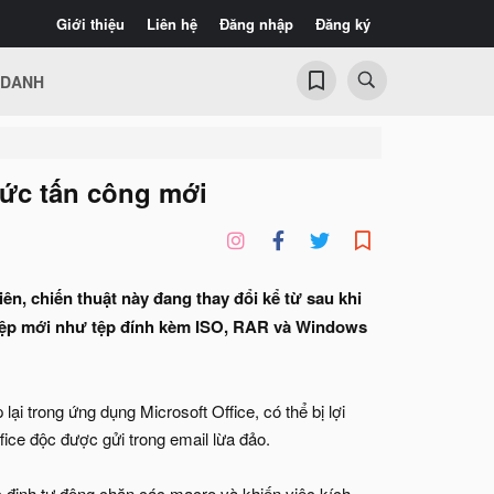
Giới thiệu
Liên hệ
Đăng nhập
Đăng ký
 DANH
hức tấn công mới
n, chiến thuật này đang thay đổi kể từ sau khi
i tệp mới như tệp đính kèm ISO, RAR và Windows
ại trong ứng dụng Microsoft Office, có thể bị lợi
fice độc được gửi trong email lừa đảo.
 định tự động chặn các macro và khiến việc kích