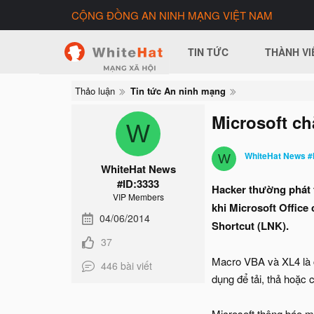
CỘNG ĐỒNG AN NINH MẠNG VIỆT NAM
TIN TỨC
THÀNH VI
Thảo luận
Tin tức An ninh mạng
Microsoft ch
W
WhiteHat News #
W
WhiteHat News
#ID:3333
Hacker thường phát t
VIP Members
khi Microsoft Offic
04/06/2014
Shortcut (LNK).
37
Macro VBA và XL4 là cá
446 bài viết
dụng để tải, thả hoặc 
Microsoft thông báo m