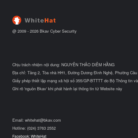
ẻ
t
đ
ầ
u
@ 2009 -
2026
Bkav Cyber Security
Chịu trách nhiệm nội dung: NGUYỄN THẢO DIỄM HẰNG
Địa chỉ: Tầng 2, Tòa nhà HH1, Đường Dương Đình Nghệ, Phường Cầu 
Giấy phép thiết lập mạng xã hội số 355/GP-BTTTT do Bộ Thông tin và
Ghi rõ 'nguồn Bkav' khi phát hành lại thông tin từ Website này
Email:
whitehat@bkav.com
Hotline: (024) 3763 2552
Facebook: WhiteHat