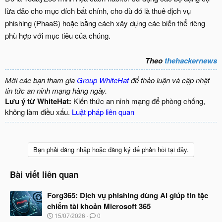
lừa đảo cho mục đích bất chính, cho dù đó là thuê dịch vụ
phishing (PhaaS) hoặc bằng cách xây dựng các biến thể riêng
phù hợp với mục tiêu của chúng.
Theo
thehackernews
Mời các bạn tham gia
Group WhiteHat
để thảo luận và cập nhật
tin tức an ninh mạng hàng ngày.
Lưu ý từ WhiteHat:
Kiến thức an ninh mạng để phòng chống,
không làm điều xấu.
Luật pháp liên quan
Bạn phải đăng nhập hoặc đăng ký để phản hồi tại đây.
Bài viết liên quan
Forg365: Dịch vụ phishing dùng AI giúp tin tặc
chiếm tài khoản Microsoft 365
N
15/07/2026
0