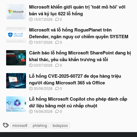
g
à
Microsoft khiến giới quản trị 'toát mồ hôi' với
y
bản vá kỷ lục 622 lỗ hổng
b
N
15/07/2026
0
ắ
g
t
à
Microsoft vá lỗ hổng RoguePlanet trên
đ
y
ầ
Defender, ngăn nguy cơ chiếm quyền SYSTEM
b
u
N
10/07/2026
0
ắ
g
t
à
Cảnh báo lỗ hổng Microsoft SharePoint đang bị
đ
y
ầ
khai thác, yêu cầu khẩn trương vá lỗi
b
u
N
03/07/2026
0
ắ
g
t
à
Lỗ hổng CVE-2025-60727 đe dọa hàng triệu
đ
y
ầ
người dùng Microsoft 365 và Office
b
u
N
30/06/2026
0
ắ
g
t
à
Lỗ hổng Microsoft Copilot cho phép đánh cắp
đ
y
ầ
dữ liệu bằng một cú nhấp chuột
b
u
N
16/06/2026
0
ắ
g
t
à
đ
T
microsoft
phishing
todayzoo
y
ầ
h
b
u
ắ