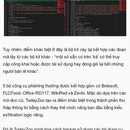
Tuy nhiên, điểm khác biệt ở đây là bộ kit này lại kết hợp các đoạn
mã lấy từ các bộ kit khác - “một số sẵn có trên ‘kệ’ có thể truy
cập công khai hoặc được tái sử dụng hay đóng gói lại bởi những
người bán lẻ khác”.
5 bộ công cụ phishing thường được kết hợp gồm có Botssoft,
FLCFood, Office-RD117, WikiRed và Zenfo. Mặc dù dựa trên các
mô-đun cũ, TodayZoo tạo ra điểm khác biệt trong thành phần thu
thập thông tin bằng cách thay thế chức năng ban đầu bằng kiểu
exfiltration logic riêng.
Đó là TodayZoo minh họa cách hacker sử dụng các bộ dụng cụ